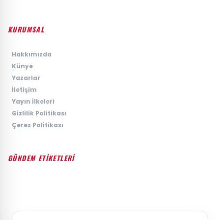
KURUMSAL
›
Hakkımızda
›
Künye
›
Yazarlar
›
İletişim
›
Yayın İlkeleri
›
Gizlilik Politikası
›
Çerez Politikası
GÜNDEM ETİKETLERİ
#GÜNDEM
#SIYASET
#EKONOMI
#SPOR
#TEKNOLOJI
#DÜNYA
#MAGAZIN