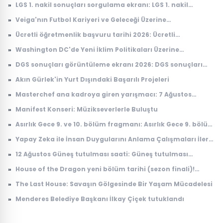
»
LGS 1. nakil sonuçları sorgulama ekranı: LGS 1. nakil
sonuçları açıklandı mı, ne zaman açıklanacak?
»
Veiga'nın Futbol Kariyeri ve Geleceği Üzerine
Değerlendirmeler
»
Ücretli öğretmenlik başvuru tarihi 2026: Ücretli
öğretmenlik başvuruları ne zaman, nasıl yapılır?
»
Washington DC'de Yeni İklim Politikaları Üzerine
Tartışmalar
»
DGS sonuçları görüntüleme ekranı 2026: DGS sonuçları
açıklandı mı, tercihler ne zaman yapılacak?
»
Akın Gürlek'in Yurt Dışındaki Başarılı Projeleri
»
Masterchef ana kadroya giren yarışmacı: 7 Ağustos
Masterchef ana kadroya giren 19. yarışmacı kim oldu?
»
Manifest Konseri: Müzikseverlerle Buluştu
»
Asırlık Gece 9. ve 10. bölüm fragmanı: Asırlık Gece 9. bölüm
ne zaman yayınlanacak?
»
Yapay Zeka ile İnsan Duygularını Anlama Çalışmaları İleri
Seviyeye Taşındı
»
12 Ağustos Güneş tutulması saati: Güneş tutulması
Türkiye'den görülecek mi?
»
House of the Dragon yeni bölüm tarihi (sezon finali)!
House of the Dragon 3. sezon 8. bölüm ne zaman
»
The Last House: Savaşın Gölgesinde Bir Yaşam Mücadelesi
yayınlanacak?
»
Menderes Belediye Başkanı İlkay Çiçek tutuklandı