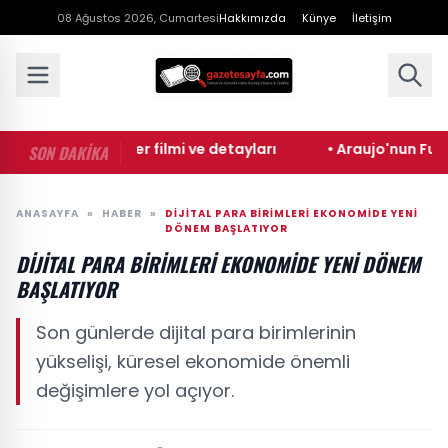
08 Ağustos 2026, Cumartesi
Hakkımızda
Künye
İletişim
• Süt Kardeşler filmi ve detayları
• Araujo'nun Futbol K
SON DAKİKA
ANASAYFA
»
HABER
»
DIJITAL PARA BIRIMLERI EKONOMIDE YENI
DÖNEM BAŞLATIYOR
DIJITAL PARA BIRIMLERI EKONOMIDE YENI DÖNEM
BAŞLATIYOR
Son günlerde dijital para birimlerinin
yükselişi, küresel ekonomide önemli
değişimlere yol açıyor.