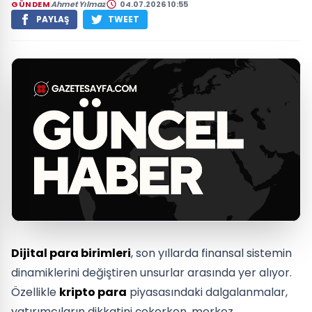
GÜNDEM
Ahmet Yılmaz
04.07.2026 10:55
PAYLAŞ
TWEET
Dijital para birimleri
, son yıllarda finansal sistemin
dinamiklerini değiştiren unsurlar arasında yer alıyor.
Özellikle
kripto para
piyasasındaki dalgalanmalar,
yatırımcıların dikkatini çekerken, merkez