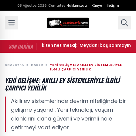
08 Ağustos 2026, Cumartesi
Hakkımızda
Künye
İletişim
• Bakan Gürlek'ten net mesaj: 'Meydanı boş sanmayın, devlet
SON DAKİKA
ANASAYFA
»
HABER
»
YENI GELIŞME: AKILLI EV SISTEMLERIYLE
İLGILI ÇARPICI YENILIK
YENI GELIŞME: AKILLI EV SISTEMLERIYLE İLGILI
ÇARPICI YENILIK
Akıllı ev sistemlerinde devrim niteliğinde bir
gelişme yaşandı. Yeni teknoloji, yaşam
alanlarını daha güvenli ve verimli hale
getirmeyi vaat ediyor.