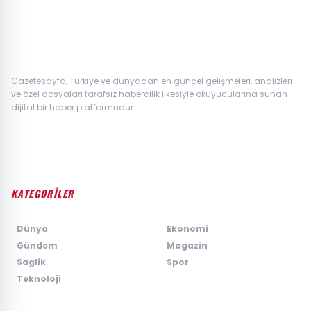
Gazetesayfa, Türkiye ve dünyadan en güncel gelişmeleri, analizleri
ve özel dosyaları tarafsız habercilik ilkesiyle okuyucularına sunan
dijital bir haber platformudur.
KATEGORİLER
›
Dünya
›
Ekonomi
›
Gündem
›
Magazin
›
Saglik
›
Spor
›
Teknoloji