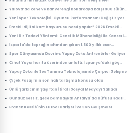
»
Rihanna'nın Müzik Kariyerine Dair Son Gelişmeler
»
Yalova’da kene ve kahverengi kokarcaya karşı 300 sülün
salındı
»
Yeni Spor Teknolojisi: Oyuncu Performansını Değiştiriyor
»
Emekli dijital kart başvurusu nasıl yapılır? 2026 Emekli
Kart nerelerde geçerli, ne işe yarıyor?
»
Yeni Bir Tedavi Yöntemi: Genetik Mühendisliği ile Kanserle
Savaş
»
Isparta'da toprağın altından çıkan 1.500 yıllık eser
dünyada tek çıktı! Arkeologlar heyecanla açıkladı
»
Spor Dünyasında Devrim: Yapay Zeka Antrenörler Geliyor
»
Cihat Yaycı harita üzerinden anlattı: İspanya'daki göç
dalgasının bilinmeyen yönü
»
Yapay Zeka ile Ses Tanıma Teknolojisinde Çarpıcı Gelişme
»
Çiçek Pasajı’nın son hali tartışma konusu oldu
»
Ünlü Şarkıcının Şaşırtan İtirafı Sosyal Medyayı Salladı
»
Gündüz sessiz, gece bambaşka! Antalya'da nüfusu saatler
içinde 100 katına çıkıyor
»
Franck Kessié'nin Futbol Kariyeri ve Son Gelişmeler