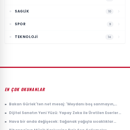
SAGLIK
10
SPOR
9
TEKNOLOJI
14
EN ÇOK OKUNANLAR
»
Bakan Gürlek'ten net mesaj: 'Meydanı boş sanmayın,
devlet buradadır'
»
Dijital Sanatın Yeni Yüzü: Yapay Zeka ile Üretilen Eserler
Sergilenmeye Başladı
»
Hava bir anda değişecek: Sağanak yağışla sıcaklıklar
düşüyor