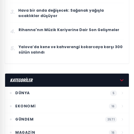
Hava bir anda değişecek: Sağanak yağışla
3.
sıcaklıklar düşüyor
Rihanna'nın Müzik Kariyerine Dair Son Gelişmeler
4.
Yalova’da kene ve kahverengi kokarcaya karşı 300
5.
sülün salındı
KATEGORİLER
DÜNYA
5
EKONOMI
16
GÜNDEM
3571
MAGAZIN
16