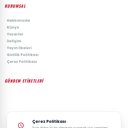
KURUMSAL
›
Hakkımızda
›
Künye
›
Yazarlar
›
İletişim
›
Yayın İlkeleri
›
Gizlilik Politikası
›
Çerez Politikası
GÜNDEM ETİKETLERİ
#GÜNDEM
#SIYASET
#EKONOMI
#SPOR
#TEKNOLOJI
#DÜNYA
#MAGAZIN
Çerez Politikası
Size daha iyi bir deneyim sunmak için çerezleri