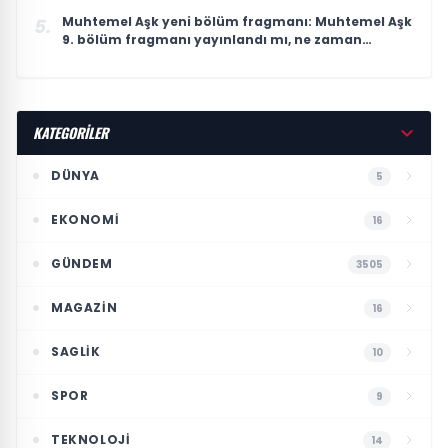
Muhtemel Aşk yeni bölüm fragmanı: Muhtemel Aşk
5.
9. bölüm fragmanı yayınlandı mı, ne zaman
yayınlanacak?
KATEGORİLER
DÜNYA
5
EKONOMI
16
GÜNDEM
3505
MAGAZIN
16
SAGLIK
10
SPOR
9
TEKNOLOJI
14