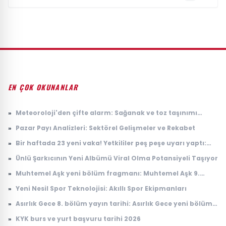
EN ÇOK OKUNANLAR
»
Meteoroloji'den çifte alarm: Sağanak ve toz taşınımı
uyarısı geldi
»
Pazar Payı Analizleri: Sektörel Gelişmeler ve Rekabet
»
Bir haftada 23 yeni vaka! Yetkililer peş peşe uyarı yaptı:
Riskli bölgeler açıklandı
»
Ünlü Şarkıcının Yeni Albümü Viral Olma Potansiyeli Taşıyor
»
Muhtemel Aşk yeni bölüm fragmanı: Muhtemel Aşk 9.
bölüm fragmanı yayınlandı mı, ne zaman yayınlanacak?
»
Yeni Nesil Spor Teknolojisi: Akıllı Spor Ekipmanları
»
Asırlık Gece 8. bölüm yayın tarihi: Asırlık Gece yeni bölüm
ne zaman, saat kaçta yayınlanacak?
»
KYK burs ve yurt başvuru tarihi 2026