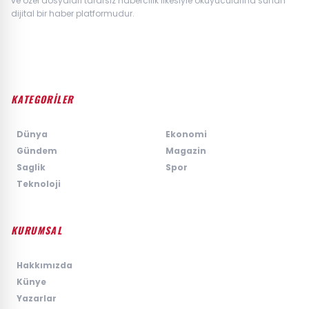
ve özel dosyaları tarafsız habercilik ilkesiyle okuyucularına sunan
dijital bir haber platformudur.
KATEGORİLER
›
Dünya
›
Ekonomi
›
Gündem
›
Magazin
›
Saglik
›
Spor
›
Teknoloji
KURUMSAL
›
Hakkımızda
›
Künye
›
Yazarlar