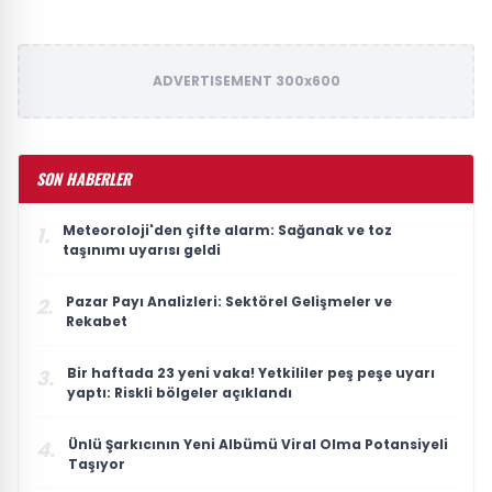
ADVERTISEMENT 300x600
SON HABERLER
Meteoroloji'den çifte alarm: Sağanak ve toz
1.
taşınımı uyarısı geldi
Pazar Payı Analizleri: Sektörel Gelişmeler ve
2.
Rekabet
Bir haftada 23 yeni vaka! Yetkililer peş peşe uyarı
3.
yaptı: Riskli bölgeler açıklandı
Ünlü Şarkıcının Yeni Albümü Viral Olma Potansiyeli
4.
Taşıyor