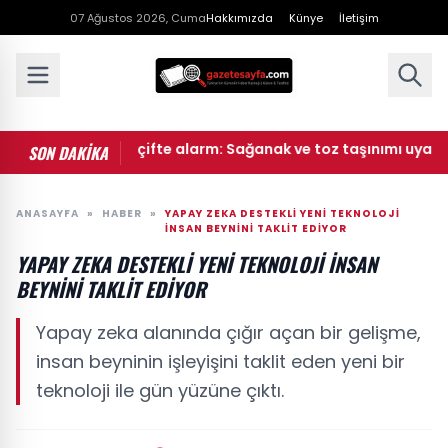
07 Ağustos 2026, Cuma
Hakkımızda
Künye
İletişim
teoroloji'den çifte alarm: Sağanak ve toz taşınımı uyarısı gel
SON DAKİKA
ANASAYFA
»
HABER
»
YAPAY ZEKA DESTEKLI YENI TEKNOLOJI
İNSAN BEYNINI TAKLIT EDIYOR
YAPAY ZEKA DESTEKLI YENI TEKNOLOJI İNSAN
BEYNINI TAKLIT EDIYOR
Yapay zeka alanında çığır açan bir gelişme,
insan beyninin işleyişini taklit eden yeni bir
teknoloji ile gün yüzüne çıktı.