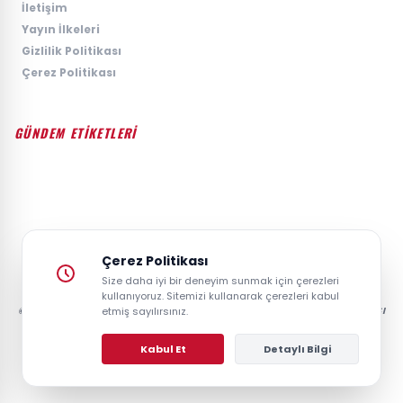
›
İletişim
›
Yayın İlkeleri
›
Gizlilik Politikası
›
Çerez Politikası
GÜNDEM ETİKETLERİ
#GÜNDEM
#SIYASET
#EKONOMI
#SPOR
#TEKNOLOJI
#DÜNYA
#MAGAZIN
Çerez Politikası
Size daha iyi bir deneyim sunmak için çerezleri
kullanıyoruz. Sitemizi kullanarak çerezleri kabul
© 2026 GAZETESAYFA | TÜRKIYE VE DÜNYANIN GÜNCEL HABER POSTASI
etmiş sayılırsınız.
- TÜM HAKLARI SAKLIDIR.
Kabul Et
Detaylı Bilgi