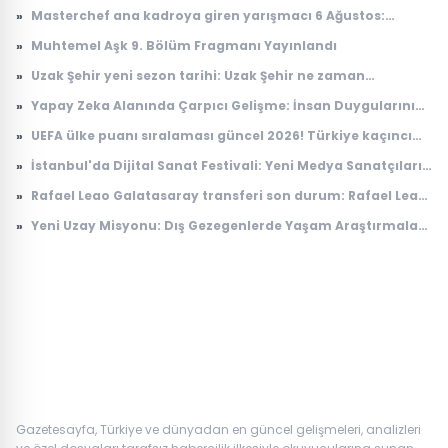
»
Masterchef ana kadroya giren yarışmacı 6 Ağustos:
Masterchef ana kadroya giren 18. yarışmacı kim oldu?
»
Muhtemel Aşk 9. Bölüm Fragmanı Yayınlandı
»
Uzak Şehir yeni sezon tarihi: Uzak Şehir ne zaman
başlayacak?
»
Yapay Zeka Alanında Çarpıcı Gelişme: İnsan Duygularını
Anlayabilen Sistemler
»
UEFA ülke puanı sıralaması güncel 2026! Türkiye kaçıncı
sırada, puanı kaç?
»
İstanbul'da Dijital Sanat Festivali: Yeni Medya Sanatçıları
Bir Araya Geliyor
»
Rafael Leao Galatasaray transferi son durum: Rafael Leao
Galatasaray'a gelecek mi, maliyeti ne kadar?
»
Yeni Uzay Misyonu: Dış Gezegenlerde Yaşam Araştırmaları
Başlıyor
Gazetesayfa, Türkiye ve dünyadan en güncel gelişmeleri, analizleri