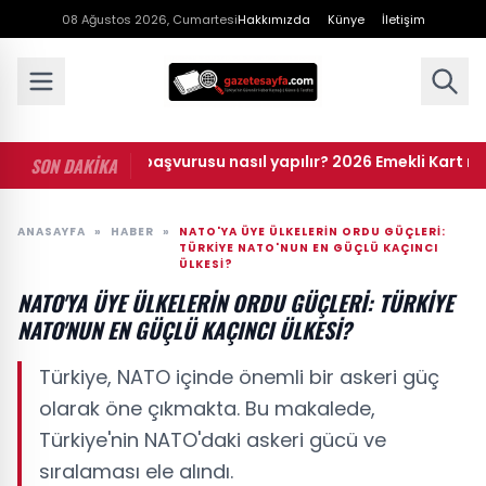
08 Ağustos 2026, Cumartesi
Hakkımızda
Künye
İletişim
 dijital kart başvurusu nasıl yapılır? 2026 Emekli Kart nerelerde
SON DAKİKA
ANASAYFA
»
HABER
»
NATO'YA ÜYE ÜLKELERIN ORDU GÜÇLERI:
TÜRKIYE NATO'NUN EN GÜÇLÜ KAÇINCI
ÜLKESI?
NATO'YA ÜYE ÜLKELERIN ORDU GÜÇLERI: TÜRKIYE
NATO'NUN EN GÜÇLÜ KAÇINCI ÜLKESI?
Türkiye, NATO içinde önemli bir askeri güç
olarak öne çıkmakta. Bu makalede,
Türkiye'nin NATO'daki askeri gücü ve
sıralaması ele alındı.