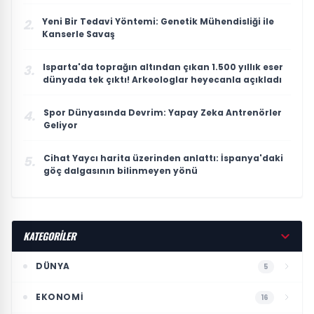
Yeni Bir Tedavi Yöntemi: Genetik Mühendisliği ile
2.
Kanserle Savaş
Isparta'da toprağın altından çıkan 1.500 yıllık eser
3.
dünyada tek çıktı! Arkeologlar heyecanla açıkladı
Spor Dünyasında Devrim: Yapay Zeka Antrenörler
4.
Geliyor
Cihat Yaycı harita üzerinden anlattı: İspanya'daki
5.
göç dalgasının bilinmeyen yönü
KATEGORİLER
DÜNYA
5
EKONOMI
16