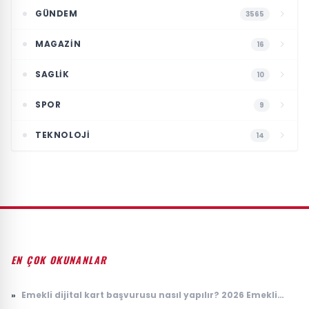
GÜNDEM
3565
MAGAZIN
16
SAGLIK
10
SPOR
9
TEKNOLOJI
14
EN ÇOK OKUNANLAR
»
Emekli dijital kart başvurusu nasıl yapılır? 2026 Emekli
Kart nerelerde geçerli, ne işe yarıyor?