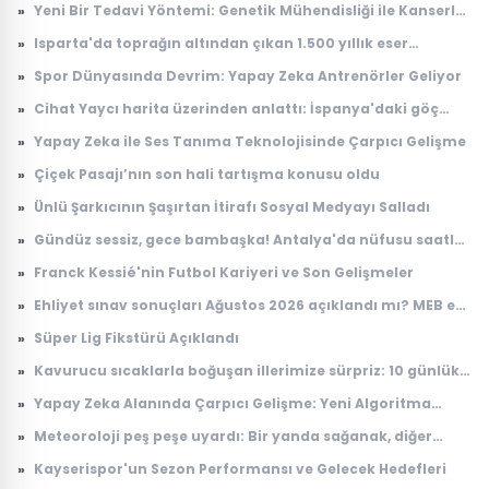
»
Yeni Bir Tedavi Yöntemi: Genetik Mühendisliği ile Kanserle
Savaş
»
Isparta'da toprağın altından çıkan 1.500 yıllık eser
dünyada tek çıktı! Arkeologlar heyecanla açıkladı
»
Spor Dünyasında Devrim: Yapay Zeka Antrenörler Geliyor
»
Cihat Yaycı harita üzerinden anlattı: İspanya'daki göç
dalgasının bilinmeyen yönü
»
Yapay Zeka ile Ses Tanıma Teknolojisinde Çarpıcı Gelişme
»
Çiçek Pasajı’nın son hali tartışma konusu oldu
»
Ünlü Şarkıcının Şaşırtan İtirafı Sosyal Medyayı Salladı
»
Gündüz sessiz, gece bambaşka! Antalya'da nüfusu saatler
içinde 100 katına çıkıyor
»
Franck Kessié'nin Futbol Kariyeri ve Son Gelişmeler
»
Ehliyet sınav sonuçları Ağustos 2026 açıklandı mı? MEB e-
Sınav sonuç sorgulama ekranı
»
Süper Lig Fikstürü Açıklandı
»
Kavurucu sıcaklarla boğuşan illerimize sürpriz: 10 günlük
anlaşma
»
Yapay Zeka Alanında Çarpıcı Gelişme: Yeni Algoritma
Dikkat Çekiyor
»
Meteoroloji peş peşe uyardı: Bir yanda sağanak, diğer
yanda kavurucu sıcak
»
Kayserispor'un Sezon Performansı ve Gelecek Hedefleri