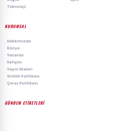
›
Teknoloji
KURUMSAL
›
Hakkımızda
›
Künye
›
Yazarlar
›
İletişim
›
Yayın İlkeleri
›
Gizlilik Politikası
›
Çerez Politikası
GÜNDEM ETİKETLERİ
#GÜNDEM
#SIYASET
#EKONOMI
#SPOR
#TEKNOLOJI
#DÜNYA
#MAGAZIN