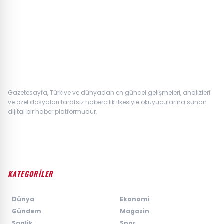
Gazetesayfa, Türkiye ve dünyadan en güncel gelişmeleri, analizleri
ve özel dosyaları tarafsız habercilik ilkesiyle okuyucularına sunan
dijital bir haber platformudur.
KATEGORİLER
›
Dünya
›
Ekonomi
›
Gündem
›
Magazin
›
Saglik
›
Spor