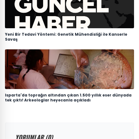
Yeni Bir Tedavi Yöntemi: Genetik Mühendisliği ile Kanserle
Savaş
Isparta'da toprağın altından çıkan 1.500 yıllık eser dünyada
tek çıktı! Arkeologlar heyecanla açıkladı
YORUMLAR (0)