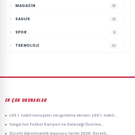
MAGAZIN
16
SAGLIK
10
SPOR
9
TEKNOLOJI
14
EN ÇOK OKUNANLAR
»
LGS 1. nakil sonuçları sorgulama ekranı: LGS 1. nakil
sonuçları açıklandı mı, ne zaman açıklanacak?
»
Veiga'nın Futbol Kariyeri ve Geleceği Üzerine
Değerlendirmeler
»
Ücretli öğretmenlik başvuru tarihi 2026: Ücretli