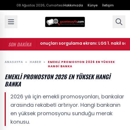
08 Ağustos 2026, Cumartesi
Hakkımızda
Künye
İletişim
• LGS 1. nakil sonuçları sorgulama ekranı: LGS 1. nakil sonuçl
SON DAKİKA
ANASAYFA
»
HABER
»
EMEKLI PROMOSYON 2026 EN YÜKSEK
HANGI BANKA
EMEKLI PROMOSYON 2026 EN YÜKSEK HANGI
BANKA
2026 yılı için emekli promosyonları, bankalar
arasında rekabeti artırıyor. Hangi bankanın
en yüksek promosyonu sunduğu merak
konusu.