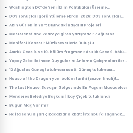
öğretmenlik başvuruları ne zaman, nasıl yapılır?
»
Washington DC'de Yeni İklim Politikaları Üzerine
Tartışmalar
»
DGS sonuçları görüntüleme ekranı 2026: DGS sonuçları
açıklandı mı, tercihler ne zaman yapılacak?
»
Akın Gürlek'in Yurt Dışındaki Başarılı Projeleri
»
Masterchef ana kadroya giren yarışmacı: 7 Ağustos
Masterchef ana kadroya giren 19. yarışmacı kim oldu?
»
Manifest Konseri: Müzikseverlerle Buluştu
»
Asırlık Gece 9. ve 10. bölüm fragmanı: Asırlık Gece 9. bölüm
ne zaman yayınlanacak?
»
Yapay Zeka ile İnsan Duygularını Anlama Çalışmaları İleri
Seviyeye Taşındı
»
12 Ağustos Güneş tutulması saati: Güneş tutulması
Türkiye'den görülecek mi?
»
House of the Dragon yeni bölüm tarihi (sezon finali)!
House of the Dragon 3. sezon 8. bölüm ne zaman
»
The Last House: Savaşın Gölgesinde Bir Yaşam Mücadelesi
yayınlanacak?
»
Menderes Belediye Başkanı İlkay Çiçek tutuklandı
»
Bugün Maç Var mı?
»
Hafta sonu dışarı çıkacaklar dikkat: İstanbul'a sağanak
yağış geliyor