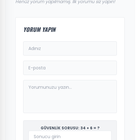
Henüz yorum yapılmamış. İlk yorumu siz yapın!
YORUM YAPIN
GÜVENLİK SORUSU: 34 + 6 = ?