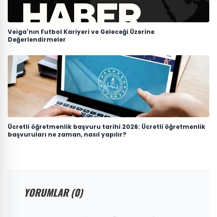
Veiga'nın Futbol Kariyeri ve Geleceği Üzerine
Değerlendirmeler
Ücretli öğretmenlik başvuru tarihi 2026: Ücretli öğretmenlik
başvuruları ne zaman, nasıl yapılır?
YORUMLAR (0)