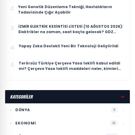
Yeni Genetik Düzenleme Tekniği, Hastalıkların
2.
Tedavisinde Çığır Açabilir
İZMİR ELEKTRİK KESİNTİSİ LİSTESİ (10 AĞUSTOS 2026):
3.
Elektrikler ne zaman, saat kaçta gelecek? GDZ
Elektrik 12 ilçe için duyurdu
Yapay Zeka Destekli Yeni Bir Teknoloji Geliştirildi
4.
Terörsüz Türkiye Çerçeve Yasa teklifi kabul edildi
5.
mi? Çerçeve Yasa teklifi maddeleri neler, kimleri
kapsıyor?
KATEGORİLER
DÜNYA
5
EKONOMI
16