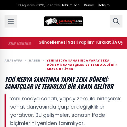
10 Ağustos 2026, Pazartesi
Hakkımızda
Künye
İletişim
• Uydu Kanal Güncellemesi Nasıl Yapılır? Türksat 3A Uydu Gü
SON DAKİKA
ANASAYFA
»
HABER
»
YENI MEDYA SANATINDA YAPAY ZEKA
DÖNEMI: SANATÇILAR VE TEKNOLOJI BIR
ARAYA GELIYOR
YENI MEDYA SANATINDA YAPAY ZEKA DÖNEMI:
SANATÇILAR VE TEKNOLOJI BIR ARAYA GELIYOR
Yeni medya sanatı, yapay zeka ile birleşerek
sanat dünyasında çarpıcı değişiklikler
yaratıyor. Bu gelişmeler, sanatın ifade
biçimlerini yeniden tanımlıyor.