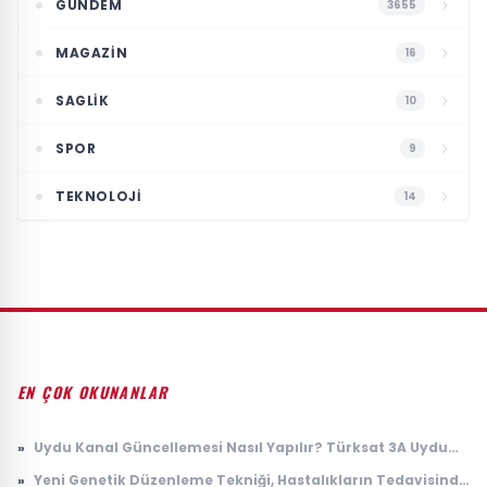
GÜNDEM
3655
MAGAZIN
16
SAGLIK
10
SPOR
9
TEKNOLOJI
14
EN ÇOK OKUNANLAR
»
Uydu Kanal Güncellemesi Nasıl Yapılır? Türksat 3A Uydu
Güncelleme Frekansı ve TKGS Kanal Tarama Ayarı
»
Yeni Genetik Düzenleme Tekniği, Hastalıkların Tedavisinde