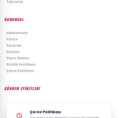
›
Teknoloji
KURUMSAL
›
Hakkımızda
›
Künye
›
Yazarlar
›
İletişim
›
Yayın İlkeleri
›
Gizlilik Politikası
›
Çerez Politikası
GÜNDEM ETİKETLERİ
#GÜNDEM
#SIYASET
#EKONOMI
#SPOR
#TEKNOLOJI
#DÜNYA
#MAGAZIN
Çerez Politikası
Size daha iyi bir deneyim sunmak için çerezleri