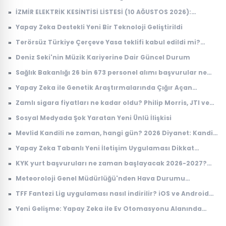
Çığır Açabilir
»
İZMİR ELEKTRİK KESİNTİSİ LİSTESİ (10 AĞUSTOS 2026):
Elektrikler ne zaman, saat kaçta gelecek? GDZ Elektrik 12
»
Yapay Zeka Destekli Yeni Bir Teknoloji Geliştirildi
ilçe için duyurdu
»
Terörsüz Türkiye Çerçeve Yasa teklifi kabul edildi mi?
Çerçeve Yasa teklifi maddeleri neler, kimleri kapsıyor?
»
Deniz Seki'nin Müzik Kariyerine Dair Güncel Durum
»
Sağlık Bakanlığı 26 bin 673 personel alımı başvurular ne
zaman? Sağlık Bakanlığı personel alımı kadro dağılımı
»
Yapay Zeka ile Genetik Araştırmalarında Çığır Açan
belli oldu
Gelişme
»
Zamlı sigara fiyatları ne kadar oldu? Philip Morris, JTI ve
Imperial Tobacco güncel fiyat listesi
»
Sosyal Medyada Şok Yaratan Yeni Ünlü İlişkisi
»
Mevlid Kandili ne zaman, hangi gün? 2026 Diyanet: Kandil
günleri ve tarihleri
»
Yapay Zeka Tabanlı Yeni İletişim Uygulaması Dikkat
Çekiyor
»
KYK yurt başvuruları ne zaman başlayacak 2026-2027?
GSB yurt başvurusu başladı mı, nereden yapılır? (e-
»
Meteoroloji Genel Müdürlüğü'nden Hava Durumu
Devlet)
Tahminleri
»
TFF Fantezi Lig uygulaması nasıl indirilir? iOS ve Android
indirme adımları
»
Yeni Gelişme: Yapay Zeka ile Ev Otomasyonu Alanında
Çığır Açan Teknoloji