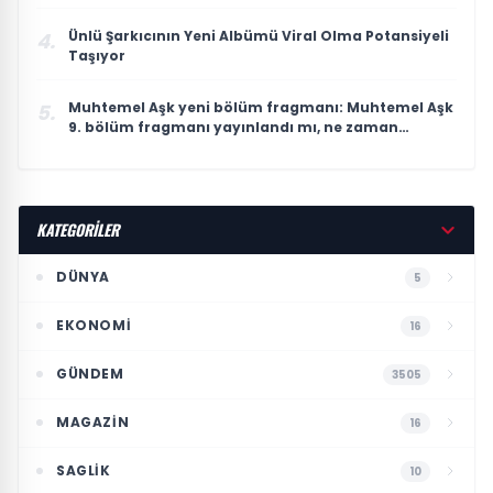
Ünlü Şarkıcının Yeni Albümü Viral Olma Potansiyeli
4.
Taşıyor
Muhtemel Aşk yeni bölüm fragmanı: Muhtemel Aşk
5.
9. bölüm fragmanı yayınlandı mı, ne zaman
yayınlanacak?
KATEGORİLER
DÜNYA
5
EKONOMI
16
GÜNDEM
3505
MAGAZIN
16
SAGLIK
10