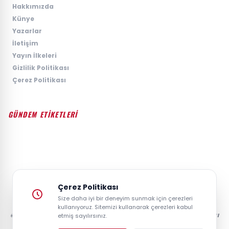
›
Hakkımızda
›
Künye
›
Yazarlar
›
İletişim
›
Yayın İlkeleri
›
Gizlilik Politikası
›
Çerez Politikası
GÜNDEM ETİKETLERİ
#GÜNDEM
#SIYASET
#EKONOMI
#SPOR
#TEKNOLOJI
#DÜNYA
#MAGAZIN
Çerez Politikası
Size daha iyi bir deneyim sunmak için çerezleri
kullanıyoruz. Sitemizi kullanarak çerezleri kabul
© 2026 GAZETESAYFA | TÜRKIYE VE DÜNYANIN GÜNCEL HABER POSTASI
etmiş sayılırsınız.
- TÜM HAKLARI SAKLIDIR.