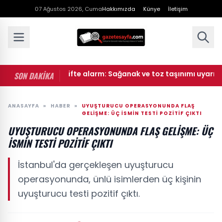
07 Ağustos 2026, Cuma
Hakkımızda
Künye
İletişim
oroloji'den çifte alarm: Sağanak ve toz taşınımı uyarısı geldi
SON DAKİKA
ANASAYFA
»
HABER
»
UYUŞTURUCU OPERASYONUNDA FLAŞ
GELIŞME: ÜÇ ISMIN TESTI POZITIF ÇIKTI
UYUŞTURUCU OPERASYONUNDA FLAŞ GELIŞME: ÜÇ
ISMIN TESTI POZITIF ÇIKTI
İstanbul'da gerçekleşen uyuşturucu
operasyonunda, ünlü isimlerden üç kişinin
uyuşturucu testi pozitif çıktı.