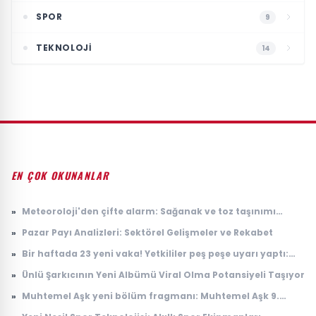
SPOR
9
TEKNOLOJI
14
EN ÇOK OKUNANLAR
»
Meteoroloji'den çifte alarm: Sağanak ve toz taşınımı
uyarısı geldi
»
Pazar Payı Analizleri: Sektörel Gelişmeler ve Rekabet
»
Bir haftada 23 yeni vaka! Yetkililer peş peşe uyarı yaptı:
Riskli bölgeler açıklandı
»
Ünlü Şarkıcının Yeni Albümü Viral Olma Potansiyeli Taşıyor
»
Muhtemel Aşk yeni bölüm fragmanı: Muhtemel Aşk 9.
bölüm fragmanı yayınlandı mı, ne zaman yayınlanacak?