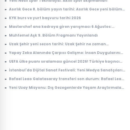
»
Yeni Nesil Spor Teknolojisi: Akıllı Spor Ekipmanları
»
Asırlık Gece 8. bölüm yayın tarihi: Asırlık Gece yeni bölüm
ne zaman, saat kaçta yayınlanacak?
»
KYK burs ve yurt başvuru tarihi 2026
»
Masterchef ana kadroya giren yarışmacı 6 Ağustos:
Masterchef ana kadroya giren 18. yarışmacı kim oldu?
»
Muhtemel Aşk 9. Bölüm Fragmanı Yayınlandı
»
Uzak Şehir yeni sezon tarihi: Uzak Şehir ne zaman
başlayacak?
»
Yapay Zeka Alanında Çarpıcı Gelişme: İnsan Duygularını
Anlayabilen Sistemler
»
UEFA ülke puanı sıralaması güncel 2026! Türkiye kaçıncı
sırada, puanı kaç?
»
İstanbul'da Dijital Sanat Festivali: Yeni Medya Sanatçıları
Bir Araya Geliyor
»
Rafael Leao Galatasaray transferi son durum: Rafael Leao
Galatasaray'a gelecek mi, maliyeti ne kadar?
»
Yeni Uzay Misyonu: Dış Gezegenlerde Yaşam Araştırmaları
Başlıyor