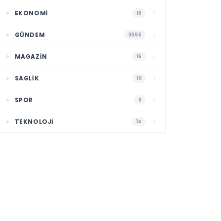
EKONOMI
16
GÜNDEM
3555
MAGAZIN
16
SAGLIK
10
SPOR
9
TEKNOLOJI
14