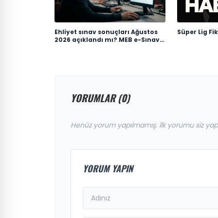
Ehliyet sınav sonuçları Ağustos
Süper Lig Fi
2026 açıklandı mı? MEB e-Sınav
sonuç sorgulama ekranı
YORUMLAR (0)
Henüz yorum yapılmamış. İlk yorumu siz yap
YORUM YAPIN