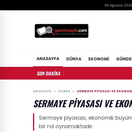
08 Ağustos 2026
ANASAYFA
DÜNYA
EKONOMI
GÜND
SON DAKİKA
ANASAYFA
»
HABER
»
SERMAYE PIYASASI VE EKONOM
SERMAYE PIYASASI VE EKO
Sermaye piyasası, ekonomik büyüme 
bir rol oynamaktadır.