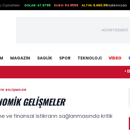
, Cumartesi
DOLAR: 47.6799
EURO: 54.9559
ALTIN: 6.660,55
Hakkımızda
ADVERTISEMENT 
EM
MAGAZIN
SAGLIK
SPOR
TEKNOLOJI
VİDEO
• Ehliyet 
IK GELIŞMELER
NOMIK GELIŞMELER
ve finansal istikrarın sağlanmasında kritik