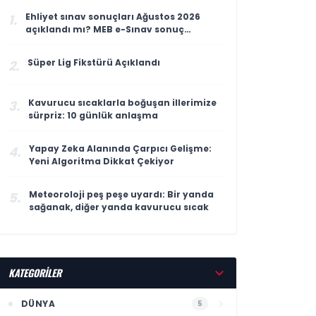
Ehliyet sınav sonuçları Ağustos 2026
1.
açıklandı mı? MEB e-Sınav sonuç
sorgulama ekranı
Süper Lig Fikstürü Açıklandı
2.
Kavurucu sıcaklarla boğuşan illerimize
3.
sürpriz: 10 günlük anlaşma
Yapay Zeka Alanında Çarpıcı Gelişme:
4.
Yeni Algoritma Dikkat Çekiyor
Meteoroloji peş peşe uyardı: Bir yanda
5.
sağanak, diğer yanda kavurucu sıcak
KATEGORİLER
DÜNYA
5