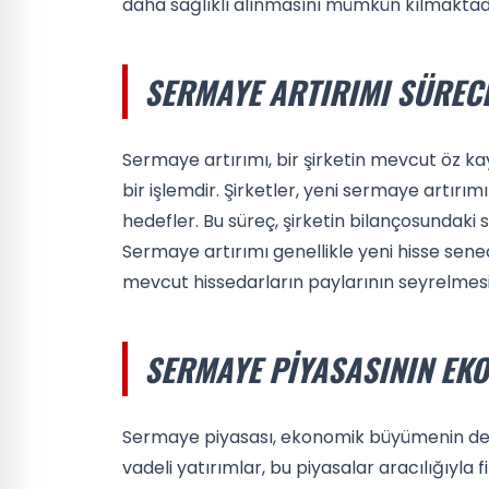
daha sağlıklı alınmasını mümkün kılmaktadı
SERMAYE ARTIRIMI SÜREC
Sermaye artırımı, bir şirketin mevcut öz k
bir işlemdir. Şirketler, yeni sermaye artırı
hedefler. Bu süreç, şirketin bilançosundaki
Sermaye artırımı genellikle yeni hisse sened
mevcut hissedarların paylarının seyrelmesin
SERMAYE PIYASASININ EK
Sermaye piyasası, ekonomik büyümenin dest
vadeli yatırımlar, bu piyasalar aracılığıyla f