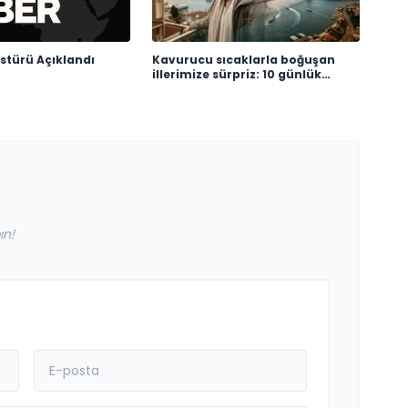
kstürü Açıklandı
Kavurucu sıcaklarla boğuşan
illerimize sürpriz: 10 günlük
anlaşma
ın!