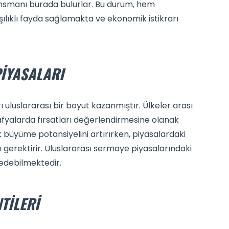
nansmanı burada bulurlar. Bu durum, hem
şılıklı fayda sağlamakta ve ekonomik istikrarı
IYASALARI
ı uluslararası bir boyut kazanmıştır. Ülkeler arası
rafyalarda fırsatları değerlendirmesine olanak
 büyüme potansiyelini artırırken, piyasalardaki
 gerektirir. Uluslararası sermaye piyasalarındaki
 edebilmektedir.
TILERI