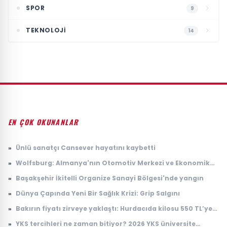
SPOR
9
TEKNOLOJI
14
EN ÇOK OKUNANLAR
»
Ünlü sanatçı Cansever hayatını kaybetti
»
Wolfsburg: Almanya'nın Otomotiv Merkezi ve Ekonomik
Dinamikleri
»
Başakşehir İkitelli Organize Sanayi Bölgesi'nde yangın
»
Dünya Çapında Yeni Bir Sağlık Krizi: Grip Salgını
»
Bakırın fiyatı zirveye yaklaştı: Hurdacıda kilosu 550 TL’ye
çıktı
»
YKS tercihleri ne zaman bitiyor? 2026 YKS üniversite