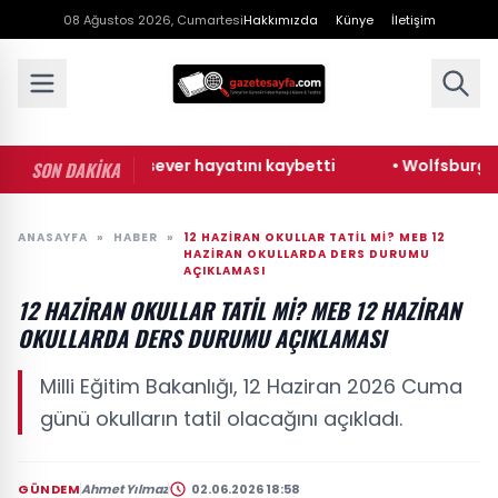
08 Ağustos 2026, Cumartesi
Hakkımızda
Künye
İletişim
 sanatçı Cansever hayatını kaybetti
• Wolfsburg: Alman
SON DAKİKA
ANASAYFA
»
HABER
»
12 HAZIRAN OKULLAR TATIL MI? MEB 12
HAZIRAN OKULLARDA DERS DURUMU
AÇIKLAMASI
12 HAZIRAN OKULLAR TATIL MI? MEB 12 HAZIRAN
OKULLARDA DERS DURUMU AÇIKLAMASI
Milli Eğitim Bakanlığı, 12 Haziran 2026 Cuma
günü okulların tatil olacağını açıkladı.
GÜNDEM
Ahmet Yılmaz
02.06.2026 18:58