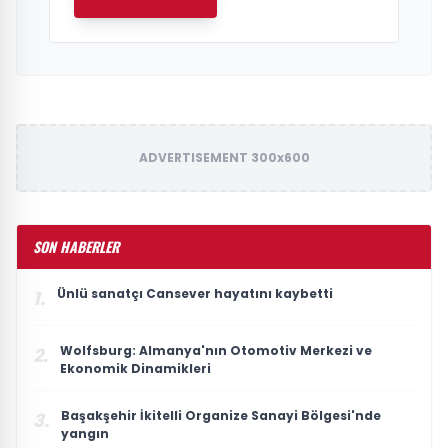
ADVERTISEMENT 300x600
SON HABERLER
Ünlü sanatçı Cansever hayatını kaybetti
1.
Wolfsburg: Almanya'nın Otomotiv Merkezi ve
2.
Ekonomik Dinamikleri
Başakşehir İkitelli Organize Sanayi Bölgesi'nde
3.
yangın