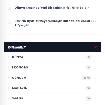
Dünya Çapında Yeni Bir Sağlık Krizi: Grip Salgını
4.
Bakırın fiyatı zirveye yaklaştı: Hurdacıda kilosu 550
5.
TL’ye çıktı
KATEGORİLER
DÜNYA
5
EKONOMI
16
GÜNDEM
3578
MAGAZIN
16
SAGLIK
10