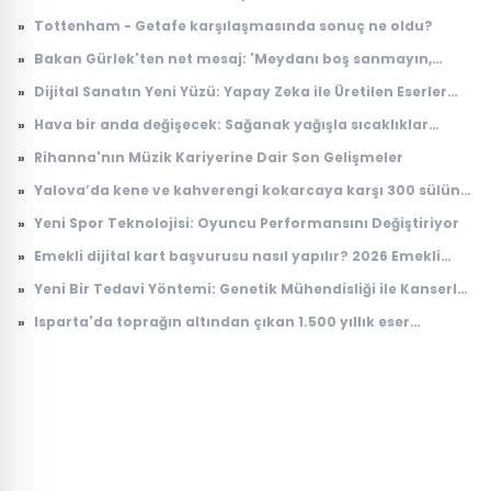
tercihlerinin son günü ne zaman?
»
Tottenham - Getafe karşılaşmasında sonuç ne oldu?
»
Bakan Gürlek'ten net mesaj: 'Meydanı boş sanmayın,
devlet buradadır'
»
Dijital Sanatın Yeni Yüzü: Yapay Zeka ile Üretilen Eserler
Sergilenmeye Başladı
»
Hava bir anda değişecek: Sağanak yağışla sıcaklıklar
düşüyor
»
Rihanna'nın Müzik Kariyerine Dair Son Gelişmeler
»
Yalova’da kene ve kahverengi kokarcaya karşı 300 sülün
salındı
»
Yeni Spor Teknolojisi: Oyuncu Performansını Değiştiriyor
»
Emekli dijital kart başvurusu nasıl yapılır? 2026 Emekli
Kart nerelerde geçerli, ne işe yarıyor?
»
Yeni Bir Tedavi Yöntemi: Genetik Mühendisliği ile Kanserle
Savaş
»
Isparta'da toprağın altından çıkan 1.500 yıllık eser
dünyada tek çıktı! Arkeologlar heyecanla açıkladı