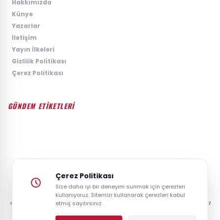
›
Hakkımızda
›
Künye
›
Yazarlar
›
İletişim
›
Yayın İlkeleri
›
Gizlilik Politikası
›
Çerez Politikası
GÜNDEM ETİKETLERİ
#GÜNDEM
#SIYASET
#EKONOMI
#SPOR
#TEKNOLOJI
#DÜNYA
#MAGAZIN
Çerez Politikası
Size daha iyi bir deneyim sunmak için çerezleri
kullanıyoruz. Sitemizi kullanarak çerezleri kabul
© 2026 GAZETESAYFA | TÜRKIYE VE DÜNYANIN GÜNCEL HABER POSTASI
etmiş sayılırsınız.
- TÜM HAKLARI SAKLIDIR.