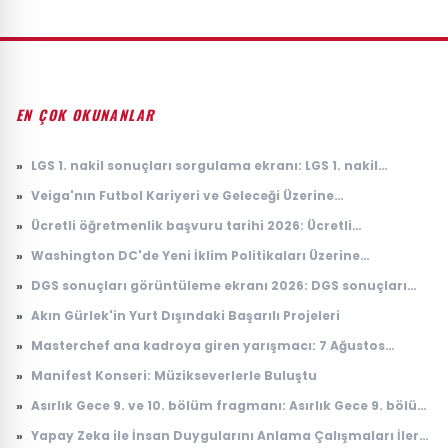
EN ÇOK OKUNANLAR
»
LGS 1. nakil sonuçları sorgulama ekranı: LGS 1. nakil
sonuçları açıklandı mı, ne zaman açıklanacak?
»
Veiga'nın Futbol Kariyeri ve Geleceği Üzerine
Değerlendirmeler
»
Ücretli öğretmenlik başvuru tarihi 2026: Ücretli
öğretmenlik başvuruları ne zaman, nasıl yapılır?
»
Washington DC'de Yeni İklim Politikaları Üzerine
Tartışmalar
»
DGS sonuçları görüntüleme ekranı 2026: DGS sonuçları
açıklandı mı, tercihler ne zaman yapılacak?
»
Akın Gürlek'in Yurt Dışındaki Başarılı Projeleri
»
Masterchef ana kadroya giren yarışmacı: 7 Ağustos
Masterchef ana kadroya giren 19. yarışmacı kim oldu?
»
Manifest Konseri: Müzikseverlerle Buluştu
»
Asırlık Gece 9. ve 10. bölüm fragmanı: Asırlık Gece 9. bölüm
ne zaman yayınlanacak?
»
Yapay Zeka ile İnsan Duygularını Anlama Çalışmaları İleri