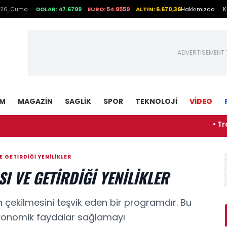
026, Cuma
DOLAR: 47.6799
EURO: 54.9559
ALTIN: 6.670,36
Hakkımızda
K
ADVERTISEMENT 
EM
MAGAZIN
SAGLIK
SPOR
TEKNOLOJI
VİDEO
• Transfe
 GETIRDIĞI YENILIKLER
 VE GETIRDIĞI YENILIKLER
en çekilmesini teşvik eden bir programdır. Bu
konomik faydalar sağlamayı