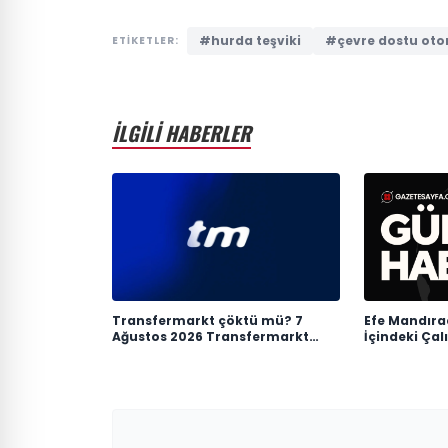
#hurda teşviki
#çevre dostu oto
ETİKETLER:
İLGİLİ HABERLER
Transfermarkt çöktü mü? 7
Efe Mandırac
Ağustos 2026 Transfermarkt
İçindeki Çal
neden açılmıyor?