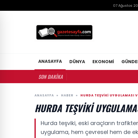
07 Ağustos 2
ANASAYFA
DÜNYA
EKONOMI
GÜND
SON DAKİKA
ANASAYFA
»
HABER
»
HURDA TEŞVIKI UYGULAMASI VE
HURDA TEŞVIKI UYGULAMASI
Hurda teşviki, eski araçların trafikt
uygulama, hem çevresel hem de e