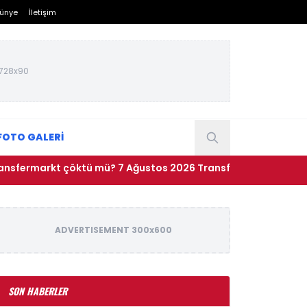
ünye
İletişim
728x90
FOTO GALERİ
rmarkt çöktü mü? 7 Ağustos 2026 Transfermarkt neden açılm
ADVERTISEMENT 300x600
SON HABERLER