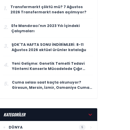
Transfermarkt çöktü mü? 7 Ağustos
1.
2026 Transfermarkt neden açılmıyor?
Efe Mandıracı'nın 2023 Yılı İçindeki
2.
Çalışmaları
ŞOK'TA HAFTA SONU İNDİRİMLERİ: 8-11
3.
Ağustos 2026 aktüel ürünler kataloğu
Yeni Gelişme: Genetik Temelli Tedavi
4.
Yöntemi Kanserle Mücadelede Çığır
Açıyor
Cuma selası saat kaçta okunuyor?
5.
Giresun, Mersin, İzmir, Osmaniye Cuma
selası ve ezan saatleri
KATEGORİLER
DÜNYA
5