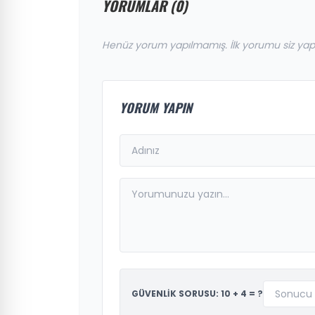
YORUMLAR (0)
Henüz yorum yapılmamış. İlk yorumu siz yap
YORUM YAPIN
GÜVENLİK SORUSU: 10 + 4 = ?