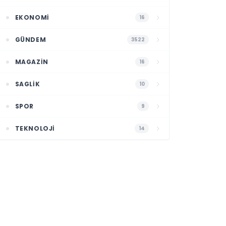
EKONOMI
16
GÜNDEM
3522
MAGAZIN
16
SAGLIK
10
SPOR
9
TEKNOLOJI
14