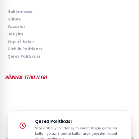
›
Hakkımızda
›
Künye
›
Yazarlar
›
İletişim
›
Yayın İlkeleri
›
Gizlilik Politikası
›
Çerez Politikası
GÜNDEM ETİKETLERİ
#GÜNDEM
#SIYASET
#EKONOMI
#SPOR
#TEKNOLOJI
#DÜNYA
#MAGAZIN
Çerez Politikası
Size daha iyi bir deneyim sunmak için çerezleri
kullanıyoruz. Sitemizi kullanarak çerezleri kabul
© 2026 GAZETESAYFA | TÜRKIYE VE DÜNYANIN GÜNCEL HABER POSTASI
etmiş sayılırsınız.