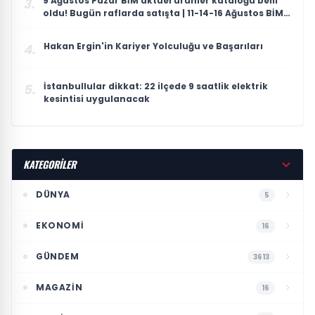
9 Ağustos Pazar BİM aktüel ürünler kataloğu belli
3.
oldu! Bugün raflarda satışta | 11-14-16 Ağustos BİM
aktüel ürünleri: Elektrikli bisiklet, süpürge, telefon
ve TV
Hakan Ergin'in Kariyer Yolculuğu ve Başarıları
4.
İstanbullular dikkat: 22 ilçede 9 saatlik elektrik
5.
kesintisi uygulanacak
KATEGORİLER
DÜNYA
5
EKONOMI
16
GÜNDEM
3613
MAGAZIN
16