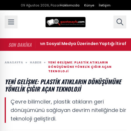
09 Ağustos 2026, Pazar
Hakkımızda
Künye
İletişim
• Ünlü Şarkıcının Sosyal Medya Üzerinden Yaptığı İtiraf Şok Ett
SON DAKİKA
ANASAYFA
»
HABER
»
YENI GELIŞME: PLASTIK ATIKLARIN
DÖNÜŞÜMÜNE YÖNELIK ÇIĞIR AÇAN
TEKNOLOJI
YENI GELIŞME: PLASTIK ATIKLARIN DÖNÜŞÜMÜNE
YÖNELIK ÇIĞIR AÇAN TEKNOLOJI
Çevre bilimciler, plastik atıkların geri
dönüşümünü sağlayan devrim niteliğinde bir
teknoloji geliştirdi.