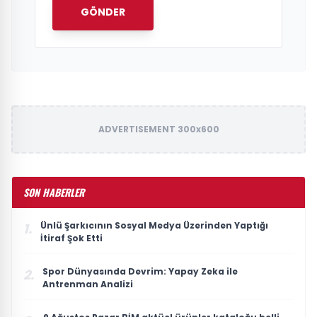
GÖNDER
ADVERTISEMENT 300x600
SON HABERLER
Ünlü Şarkıcının Sosyal Medya Üzerinden Yaptığı
1.
İtiraf Şok Etti
Spor Dünyasında Devrim: Yapay Zeka ile
2.
Antrenman Analizi