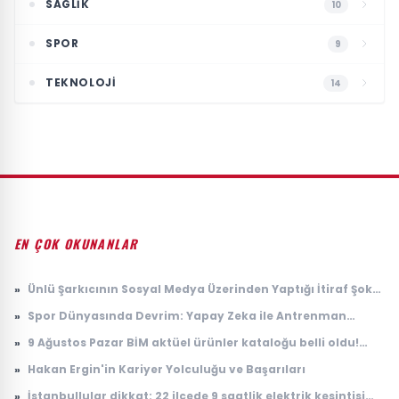
SAGLIK
10
SPOR
9
TEKNOLOJI
14
EN ÇOK OKUNANLAR
»
Ünlü Şarkıcının Sosyal Medya Üzerinden Yaptığı İtiraf Şok
Etti
»
Spor Dünyasında Devrim: Yapay Zeka ile Antrenman
Analizi
»
9 Ağustos Pazar BİM aktüel ürünler kataloğu belli oldu!
Bugün raflarda satışta | 11-14-16 Ağustos BİM aktüel
»
Hakan Ergin'in Kariyer Yolculuğu ve Başarıları
ürünleri: Elektrikli bisiklet, süpürge, telefon ve TV
»
İstanbullular dikkat: 22 ilçede 9 saatlik elektrik kesintisi