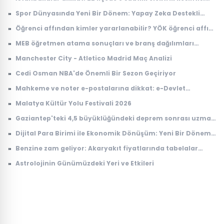
uygulanacak
»
Spor Dünyasında Yeni Bir Dönem: Yapay Zeka Destekli
Antrenman Programları Geliştirildi
»
Öğrenci affından kimler yararlanabilir? YÖK öğrenci affı
başvurusu nasıl yapılır, kimleri kapsıyor?
»
MEB öğretmen atama sonuçları ve branş dağılımları
açıklandı! Hangi branş kaç öğretmen atadı?
»
Manchester City - Atletico Madrid Maç Analizi
»
Cedi Osman NBA'de Önemli Bir Sezon Geçiriyor
»
Mahkeme ve noter e-postalarına dikkat: e-Devlet
hesaplarını hedef alıyorlar
»
Malatya Kültür Yolu Festivali 2026
»
Gaziantep'teki 4,5 büyüklüğündeki deprem sonrası uzman
isimden kritik uyarı
»
Dijital Para Birimi ile Ekonomik Dönüşüm: Yeni Bir Dönem
Başlıyor
»
Benzine zam geliyor: Akaryakıt fiyatlarında tabelalar
değişecek!
»
Astrolojinin Günümüzdeki Yeri ve Etkileri