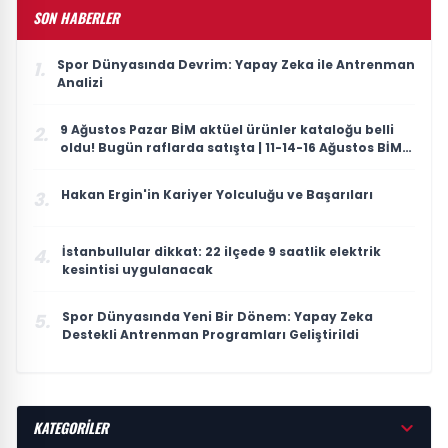
SON HABERLER
Spor Dünyasında Devrim: Yapay Zeka ile Antrenman
1.
Analizi
9 Ağustos Pazar BİM aktüel ürünler kataloğu belli
2.
oldu! Bugün raflarda satışta | 11-14-16 Ağustos BİM
aktüel ürünleri: Elektrikli bisiklet, süpürge, telefon
ve TV
Hakan Ergin'in Kariyer Yolculuğu ve Başarıları
3.
İstanbullular dikkat: 22 ilçede 9 saatlik elektrik
4.
kesintisi uygulanacak
Spor Dünyasında Yeni Bir Dönem: Yapay Zeka
5.
Destekli Antrenman Programları Geliştirildi
KATEGORİLER