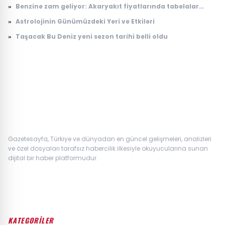
Başlıyor
»
Benzine zam geliyor: Akaryakıt fiyatlarında tabelalar
değişecek!
»
Astrolojinin Günümüzdeki Yeri ve Etkileri
»
Taşacak Bu Deniz yeni sezon tarihi belli oldu
Gazetesayfa, Türkiye ve dünyadan en güncel gelişmeleri, analizleri
ve özel dosyaları tarafsız habercilik ilkesiyle okuyucularına sunan
dijital bir haber platformudur.
KATEGORİLER