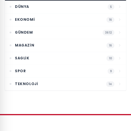
DÜNYA
5
EKONOMI
16
GÜNDEM
3612
MAGAZIN
16
SAGLIK
10
SPOR
9
TEKNOLOJI
14