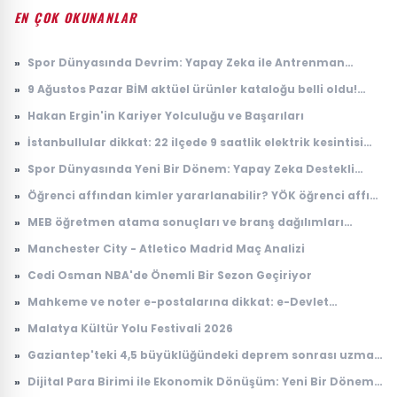
EN ÇOK OKUNANLAR
»
Spor Dünyasında Devrim: Yapay Zeka ile Antrenman
Analizi
»
9 Ağustos Pazar BİM aktüel ürünler kataloğu belli oldu!
Bugün raflarda satışta | 11-14-16 Ağustos BİM aktüel
»
Hakan Ergin'in Kariyer Yolculuğu ve Başarıları
ürünleri: Elektrikli bisiklet, süpürge, telefon ve TV
»
İstanbullular dikkat: 22 ilçede 9 saatlik elektrik kesintisi
uygulanacak
»
Spor Dünyasında Yeni Bir Dönem: Yapay Zeka Destekli
Antrenman Programları Geliştirildi
»
Öğrenci affından kimler yararlanabilir? YÖK öğrenci affı
başvurusu nasıl yapılır, kimleri kapsıyor?
»
MEB öğretmen atama sonuçları ve branş dağılımları
açıklandı! Hangi branş kaç öğretmen atadı?
»
Manchester City - Atletico Madrid Maç Analizi
»
Cedi Osman NBA'de Önemli Bir Sezon Geçiriyor
»
Mahkeme ve noter e-postalarına dikkat: e-Devlet
hesaplarını hedef alıyorlar
»
Malatya Kültür Yolu Festivali 2026
»
Gaziantep'teki 4,5 büyüklüğündeki deprem sonrası uzman
isimden kritik uyarı
»
Dijital Para Birimi ile Ekonomik Dönüşüm: Yeni Bir Dönem