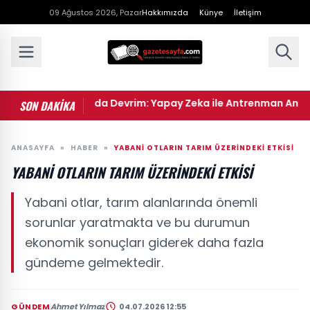
09 Ağustos 2026, Pazar
Hakkımızda
Künye
İletişim
Spor Dünyasında Devrim: Yapay Zeka ile Antrenman Analizi
SON DAKİKA
ANASAYFA
»
HABER
»
YABANI OTLARIN TARIM ÜZERINDEKI ETKISI
YABANI OTLARIN TARIM ÜZERINDEKI ETKISI
Yabani otlar, tarım alanlarında önemli
sorunlar yaratmakta ve bu durumun
ekonomik sonuçları giderek daha fazla
gündeme gelmektedir.
GÜNDEM
Ahmet Yılmaz
04.07.2026 12:55