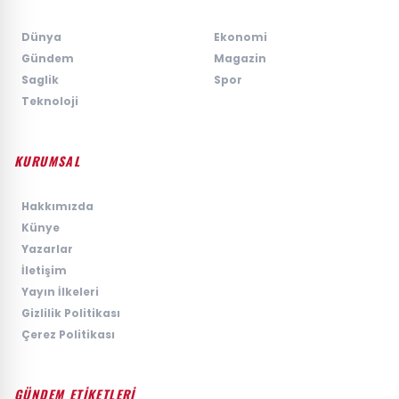
›
Dünya
›
Ekonomi
›
Gündem
›
Magazin
›
Saglik
›
Spor
›
Teknoloji
KURUMSAL
›
Hakkımızda
›
Künye
›
Yazarlar
›
İletişim
›
Yayın İlkeleri
›
Gizlilik Politikası
›
Çerez Politikası
GÜNDEM ETİKETLERİ