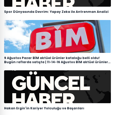
Spor Dünyasında Devrim: Yapay Zeka ile Antrenman Analizi
9 Ağustos Pazar BİM aktüel ürünler kataloğu belli oldu!
Bugün raflarda satışta | 11-14-16 Ağustos BİM aktüel ürünleri:
Elektrikli bisiklet, süpürge, telefon ve TV
Hakan Ergin'in Kariyer Yolculuğu ve Başarıları