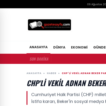
09 Ağustos 20
ANASAYFA
DÜNYA
EKONOMI
GÜND
SON DAKİKA
ANASAYFA
»
HABER
»
CHP'LI VEKIL ADNAN BEKER PAR
CHP'LI VEKIL ADNAN BEKER 
Cumhuriyet Halk Partisi (CHP) millet
İstifa kararı, Beker'in sosyal medy