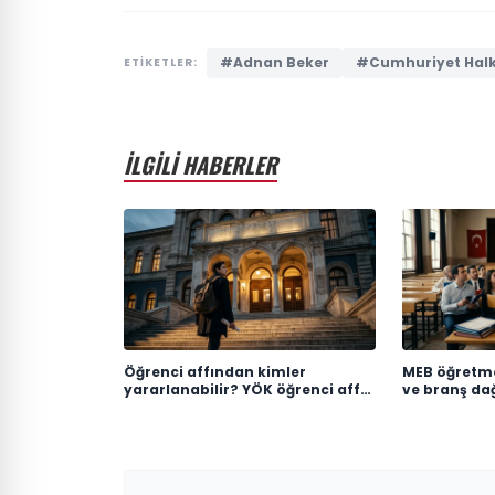
#Adnan Beker
#Cumhuriyet Halk 
ETİKETLER:
İLGİLİ HABERLER
Öğrenci affından kimler
MEB öğretm
yararlanabilir? YÖK öğrenci affı
ve branş dağ
başvurusu nasıl yapılır, kimleri
Hangi branş
kapsıyor?
atadı?