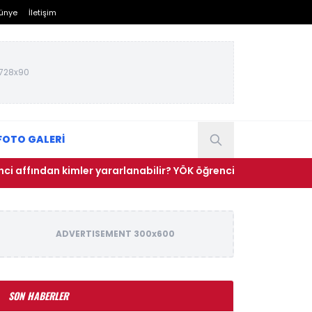
ünye
İletişim
728x90
FOTO GALERİ
an kimler yararlanabilir? YÖK öğrenci affı başvurusu nasıl yapıl
ADVERTISEMENT 300x600
SON HABERLER