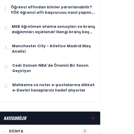
Öğrenci affından kimler yararlanabilir?
1.
YÖK öğrenci affı başvurusu nasıl yapılır,
kimleri kapsıyor?
MEB öğretmen atama sonuçları ve branş
2.
dağılımları açıklandı! Hangi branş kaç
öğretmen atadı?
Manchester City - Atletico Madrid Maç
3.
Analizi
Cedi Osman NBA'de Önemli Bir Sezon
4.
Geçiriyor
Mahkeme ve noter e-postalarına dikkat:
5.
e-Devlet hesaplarını hedef alıyorlar
KATEGORİLER
DÜNYA
5