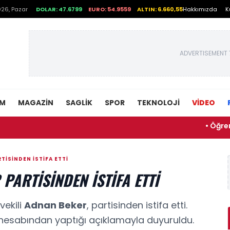
26, Pazar
DOLAR: 47.6799
EURO: 54.9559
ALTIN: 6.660,55
Hakkımızda
K
ADVERTISEMENT 
EM
MAGAZIN
SAGLIK
SPOR
TEKNOLOJI
VİDEO
• Öğrenci affınd
TISINDEN ISTIFA ETTI
PARTISINDEN ISTIFA ETTI
vekili
Adnan Beker
, partisinden istifa etti.
a hesabından yaptığı açıklamayla duyuruldu.