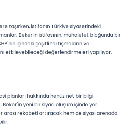
re taşırken, istifanın Türkiye siyasetindeki
anlar, Beker'in istifasının, muhalefet bloğunda bir
P'nin içindeki çeşitli tartışmaların ve
nı etkileyebileceği değerlendirmeleri yapılıyor.
asi planları hakkında henüz net bir bilgi
eker'in yeni bir siyasi oluşum içinde yer
r arası rekabeti artıracak hem de siyasi arenada
lir.