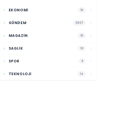
EKONOMI
16
GÜNDEM
3607
MAGAZIN
16
SAGLIK
10
SPOR
9
TEKNOLOJI
14