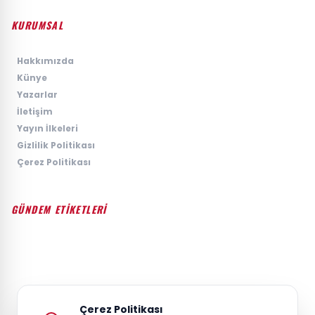
KURUMSAL
›
Hakkımızda
›
Künye
›
Yazarlar
›
İletişim
›
Yayın İlkeleri
›
Gizlilik Politikası
›
Çerez Politikası
GÜNDEM ETİKETLERİ
#GÜNDEM
#SIYASET
#EKONOMI
#SPOR
#TEKNOLOJI
#DÜNYA
#MAGAZIN
Çerez Politikası