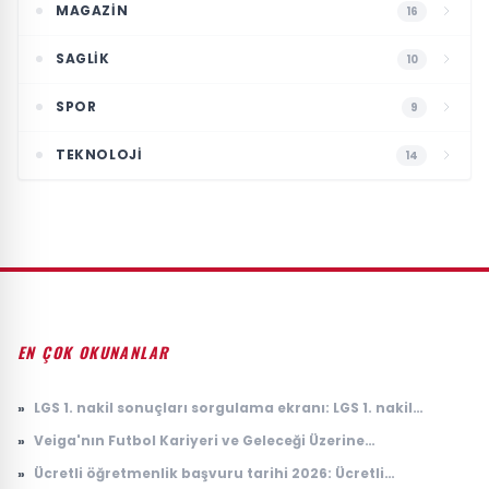
MAGAZIN
16
SAGLIK
10
SPOR
9
TEKNOLOJI
14
EN ÇOK OKUNANLAR
»
LGS 1. nakil sonuçları sorgulama ekranı: LGS 1. nakil
sonuçları açıklandı mı, ne zaman açıklanacak?
»
Veiga'nın Futbol Kariyeri ve Geleceği Üzerine
Değerlendirmeler
»
Ücretli öğretmenlik başvuru tarihi 2026: Ücretli