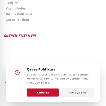
›
İletişim
›
Yayın İlkeleri
›
Gizlilik Politikası
›
Çerez Politikası
GÜNDEM ETİKETLERİ
#GÜNDEM
#SIYASET
#EKONOMI
#SPOR
#TEKNOLOJI
#DÜNYA
#MAGAZIN
Çerez Politikası
Size daha iyi bir deneyim sunmak için çerezleri
kullanıyoruz. Sitemizi kullanarak çerezleri kabul
© 2026 GAZETESAYFA | TÜRKIYE VE DÜNYANIN GÜNCEL HABER POSTASI
etmiş sayılırsınız.
- TÜM HAKLARI SAKLIDIR.
Kabul Et
Detaylı Bilgi