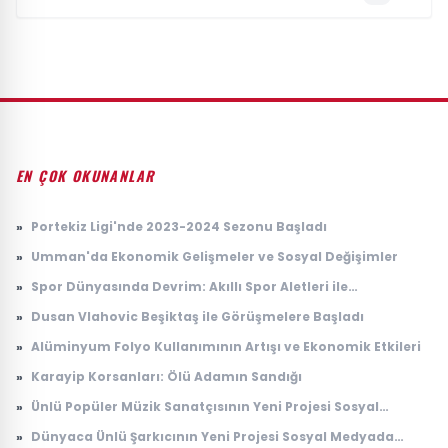
EN ÇOK OKUNANLAR
»
Portekiz Ligi'nde 2023-2024 Sezonu Başladı
»
Umman'da Ekonomik Gelişmeler ve Sosyal Değişimler
»
Spor Dünyasında Devrim: Akıllı Spor Aletleri ile
Performans Artışı
»
Dusan Vlahovic Beşiktaş ile Görüşmelere Başladı
»
Alüminyum Folyo Kullanımının Artışı ve Ekonomik Etkileri
»
Karayip Korsanları: Ölü Adamın Sandığı
»
Ünlü Popüler Müzik Sanatçısının Yeni Projesi Sosyal
Medyada Gündem Oldu
»
Dünyaca Ünlü Şarkıcının Yeni Projesi Sosyal Medyada