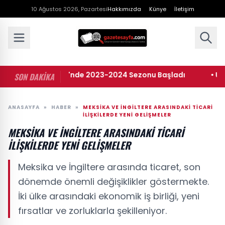
10 Ağustos 2026, Pazartesi
Hakkımızda
Künye
İletişim
• Portekiz Ligi'nde 2023-2024 Sezonu Başladı
• Umman
SON DAKİKA
ANASAYFA
»
HABER
»
MEKSIKA VE İNGILTERE ARASINDAKI TICARI
İLIŞKILERDE YENI GELIŞMELER
MEKSIKA VE İNGILTERE ARASINDAKI TICARI
İLIŞKILERDE YENI GELIŞMELER
Meksika ve İngiltere arasında ticaret, son
dönemde önemli değişiklikler göstermekte.
İki ülke arasındaki ekonomik iş birliği, yeni
fırsatlar ve zorluklarla şekilleniyor.