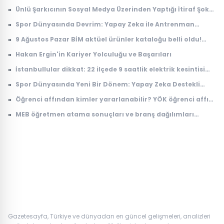
Gündem Oldu
»
Ünlü Şarkıcının Sosyal Medya Üzerinden Yaptığı İtiraf Şok
Etti
»
Spor Dünyasında Devrim: Yapay Zeka ile Antrenman
Analizi
»
9 Ağustos Pazar BİM aktüel ürünler kataloğu belli oldu!
Bugün raflarda satışta | 11-14-16 Ağustos BİM aktüel
»
Hakan Ergin'in Kariyer Yolculuğu ve Başarıları
ürünleri: Elektrikli bisiklet, süpürge, telefon ve TV
»
İstanbullular dikkat: 22 ilçede 9 saatlik elektrik kesintisi
uygulanacak
»
Spor Dünyasında Yeni Bir Dönem: Yapay Zeka Destekli
Antrenman Programları Geliştirildi
»
Öğrenci affından kimler yararlanabilir? YÖK öğrenci affı
başvurusu nasıl yapılır, kimleri kapsıyor?
»
MEB öğretmen atama sonuçları ve branş dağılımları
açıklandı! Hangi branş kaç öğretmen atadı?
Gazetesayfa, Türkiye ve dünyadan en güncel gelişmeleri, analizleri