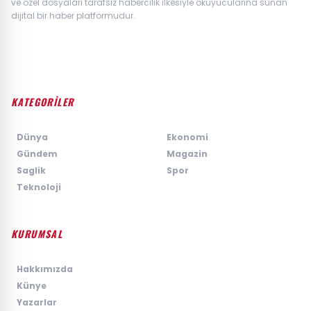
ve özel dosyaları tarafsız habercilik ilkesiyle okuyucularına sunan
dijital bir haber platformudur.
KATEGORİLER
›
Dünya
›
Ekonomi
›
Gündem
›
Magazin
›
Saglik
›
Spor
›
Teknoloji
KURUMSAL
›
Hakkımızda
›
Künye
›
Yazarlar