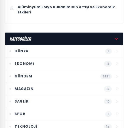
Alüminyum Folyo Kullanımının Artışı ve Ekonomik
5.
Etkileri
KATEGORİLER
DÜNYA
5
EKONOMI
16
GÜNDEM
3621
MAGAZIN
16
SAGLIK
10
SPOR
9
TEKNOLOJI
14