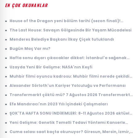
EN ÇOK OKUNANLAR
»
House of the Dragon yeni bölüm tarihi (sezon finali)!
House of the Dragon 3. sezon 8. bölüm ne zaman
»
The Last House: Savaşın Gölgesinde Bir Yaşam Mücadelesi
yayınlanacak?
»
Menderes Belediye Başkanı İlkay Çiçek tutuklandı
»
Bugün Maç Var mı?
»
Hafta sonu dışarı çıkacaklar dikkat: İstanbul'a sağanak
yağış geliyor
»
Uzayda Yeni Bir Gelişme: NASA'nın Keşfi
»
Muhbir filmi oyuncu kadrosu: Muhbir filmi nerede çekildi,
konusu ne?
»
Alexander Sörloth'un Kariyer Yolculuğu ve Performansı
»
Transfermarkt çöktü mü? 7 Ağustos 2026 Transfermarkt
neden açılmıyor?
»
Efe Mandıracı'nın 2023 Yılı İçindeki Çalışmaları
»
ŞOK'TA HAFTA SONU İNDİRİMLERİ: 8-11 Ağustos 2026 aktüel
ürünler kataloğu
»
Yeni Gelişme: Genetik Temelli Tedavi Yöntemi Kanserle
Mücadelede Çığır Açıyor
»
Cuma selası saat kaçta okunuyor? Giresun, Mersin, İzmir,
Osmaniye Cuma selası ve ezan saatleri