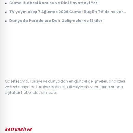
»
Cuma Hutbesi Konusu ve Dini Hayattaki Yeri
»
TV yayın akışı 7 Ağustos 2026 Cuma: Bugün TV’de ne var?
Kanal D, TRT 1, ATV, Show TV, Star TV, TV8, NOW TV yayın
»
Dünyada Paradelere Dair Gelişmeler ve Etkileri
akışı
Gazetesayfa, Türkiye ve dünyadan en güncel gelişmeleri, analizleri
ve özel dosyaları tarafsız habercilik ilkesiyle okuyucularına sunan
dijital bir haber platformudur.
KATEGORİLER