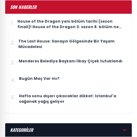
SON HABERLER
House of the Dragon yeni bölüm tarihi (sezon
1.
finali)! House of the Dragon 3. sezon 8. bölüm ne
zaman yayınlanacak?
The Last House: Savaşın Gölgesinde Bir Yaşam
2.
Mücadelesi
Menderes Belediye Başkanı İlkay Çiçek tutuklandı
3.
Bugün Maç Var mı?
4.
Hafta sonu dışarı çıkacaklar dikkat: İstanbul'a
5.
sağanak yağış geliyor
KATEGORİLER