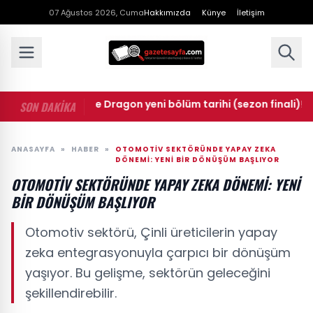
07 Ağustos 2026, Cuma
Hakkımızda
Künye
İletişim
• House of the Dragon yeni bölüm tarihi (sezon finali)! Hous
SON DAKİKA
ANASAYFA
»
HABER
»
OTOMOTIV SEKTÖRÜNDE YAPAY ZEKA
DÖNEMI: YENI BIR DÖNÜŞÜM BAŞLIYOR
OTOMOTIV SEKTÖRÜNDE YAPAY ZEKA DÖNEMI: YENI
BIR DÖNÜŞÜM BAŞLIYOR
Otomotiv sektörü, Çinli üreticilerin yapay
zeka entegrasyonuyla çarpıcı bir dönüşüm
yaşıyor. Bu gelişme, sektörün geleceğini
şekillendirebilir.