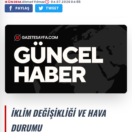
GÜNDEM
Ahmet Yılmaz
04.07.2026 04:55
PAYLAŞ
TWEET
İKLIM DEĞIŞIKLIĞI VE HAVA
DURUMU