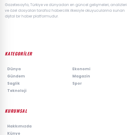
Gazetesayfa, Türkiye ve dünyadan en güncel gelişmeleri, analizleri
ve özel dosyaları tarafsız habercilik ilkesiyle okuyucularına sunan
dijital bir haber platformudur.
KATEGORİLER
›
Dünya
›
Ekonomi
›
Gündem
›
Magazin
›
Saglik
›
Spor
›
Teknoloji
KURUMSAL
›
Hakkımızda
›
Künye