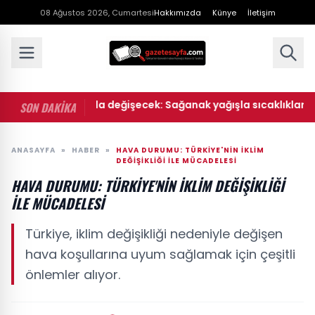
08 Ağustos 2026, Cumartesi
Hakkımızda
Künye
İletişim
• Hava bir anda değişecek: Sağanak yağışla sıcaklıklar düşüy
SON DAKİKA
ANASAYFA
»
HABER
»
HAVA DURUMU: TÜRKIYE'NIN İKLIM
DEĞIŞIKLIĞI ILE MÜCADELESI
HAVA DURUMU: TÜRKIYE'NIN İKLIM DEĞIŞIKLIĞI
ILE MÜCADELESI
Türkiye, iklim değişikliği nedeniyle değişen
hava koşullarına uyum sağlamak için çeşitli
önlemler alıyor.