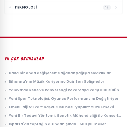
TEKNOLOJI
14
EN ÇOK OKUNANLAR
»
Hava bir anda değişecek: Sağanak yağışla sıcaklıklar
düşüyor
»
Rihanna'nın Müzik Kariyerine Dair Son Gelişmeler
»
Yalova’da kene ve kahverengi kokarcaya karşı 300 sülün
salındı
»
Yeni Spor Teknolojisi: Oyuncu Performansını Değiştiriyor
»
Emekli dijital kart başvurusu nasıl yapılır? 2026 Emekli
Kart nerelerde geçerli, ne işe yarıyor?
»
Yeni Bir Tedavi Yöntemi: Genetik Mühendisliği ile Kanserle
Savaş
»
Isparta'da toprağın altından çıkan 1.500 yıllık eser