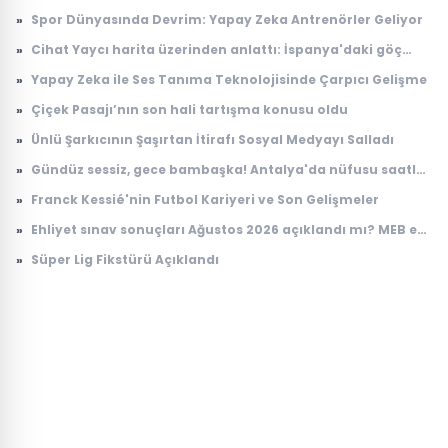
dünyada tek çıktı! Arkeologlar heyecanla açıkladı
»
Spor Dünyasında Devrim: Yapay Zeka Antrenörler Geliyor
»
Cihat Yaycı harita üzerinden anlattı: İspanya'daki göç
dalgasının bilinmeyen yönü
»
Yapay Zeka ile Ses Tanıma Teknolojisinde Çarpıcı Gelişme
»
Çiçek Pasajı’nın son hali tartışma konusu oldu
»
Ünlü Şarkıcının Şaşırtan İtirafı Sosyal Medyayı Salladı
»
Gündüz sessiz, gece bambaşka! Antalya'da nüfusu saatler
içinde 100 katına çıkıyor
»
Franck Kessié'nin Futbol Kariyeri ve Son Gelişmeler
»
Ehliyet sınav sonuçları Ağustos 2026 açıklandı mı? MEB e-
Sınav sonuç sorgulama ekranı
»
Süper Lig Fikstürü Açıklandı