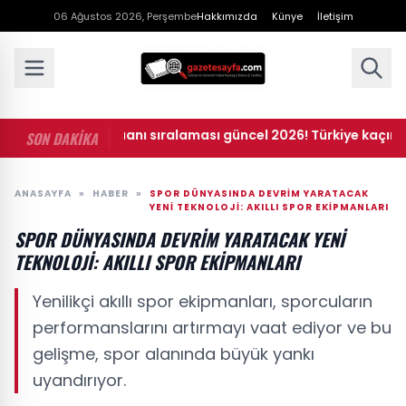
06 Ağustos 2026, Perşembe
Hakkımızda
Künye
İletişim
• UEFA ülke puanı sıralaması güncel 2026! Türkiye kaçıncı sır
SON DAKİKA
ANASAYFA
»
HABER
»
SPOR DÜNYASINDA DEVRIM YARATACAK
YENI TEKNOLOJI: AKILLI SPOR EKIPMANLARI
SPOR DÜNYASINDA DEVRIM YARATACAK YENI
TEKNOLOJI: AKILLI SPOR EKIPMANLARI
Yenilikçi akıllı spor ekipmanları, sporcuların
performanslarını artırmayı vaat ediyor ve bu
gelişme, spor alanında büyük yankı
uyandırıyor.