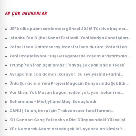
EN ÇOK OKUNANLAR
»
UEFA ülke puanı sıralaması güncel 2026! Türkiye kaçıncı
sırada, puanı kaç?
»
İstanbul'da Dijital Sanat Festivali: Yeni Medya Sanatçıları
Bir Araya Geliyor
»
Rafael Leao Galatasaray transferi son durum: Rafael Leao
Galatasaray'a gelecek mi, maliyeti ne kadar?
»
Yeni Uzay Misyonu: Dış Gezegenlerde Yaşam Araştırmaları
Başlıyor
»
Trump'tan İran açıklaması: 'Savaş çok yakında bitecek'
»
Avrupa'nın can damarı kuruyor: Su seviyesinde tarihi
düşüş
»
Ünlü Şarkıcının Yeni Projesi Magazin Dünyasında Şok Etkisi
Yarattı
»
Var Mısın Yok Musun bugün neden yok, yeni bölüm ne
zaman yayınlanacak? 6 Ağustos ATV yayın akışı
»
Bohemians - Midtjylland Maçı Sonuçlandı
»
CANLI | Salah, imza için Trabzonspor taraftarının
karşısında: İşte ilk sözleri...
»
Kit Connor: Genç Yetenek ve Dizi Dünyasındaki Yükselişi
»
Yüz Numaralı Adam nerede çekildi, oyuncuları kimler?
Kemal Sunal klasiği Yüz Numaralı Adam konusu ne, ne