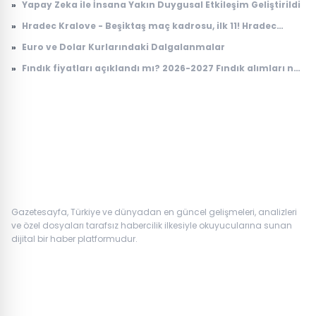
»
Yapay Zeka ile İnsana Yakın Duygusal Etkileşim Geliştirildi
zaman çekildi?
»
Hradec Kralove - Beşiktaş maç kadrosu, ilk 11! Hradec
Kralove - Beşiktaş maçında kimler oynayacak?
»
Euro ve Dolar Kurlarındaki Dalgalanmalar
»
Fındık fiyatları açıklandı mı? 2026-2027 Fındık alımları ne
zaman yapılacak? TMO fındık fiyatları
Gazetesayfa, Türkiye ve dünyadan en güncel gelişmeleri, analizleri
ve özel dosyaları tarafsız habercilik ilkesiyle okuyucularına sunan
dijital bir haber platformudur.