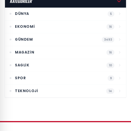
KATEGORİLER
DÜNYA
5
EKONOMI
16
GÜNDEM
3493
MAGAZIN
16
SAGLIK
10
SPOR
9
TEKNOLOJI
14