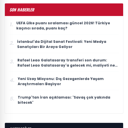
SON HABERLER
UEFA ülke puanı sıralaması güncel 2026! Türkiye
1.
kaçıncı sırada, puanı kaç?
İstanbul'da Dijital Sanat Festivali: Yeni Medya
2.
Sanatçıları Bir Araya Geliyor
Rafael Leao Galatasaray transferi son durum:
3.
Rafael Leao Galatasaray'a gelecek mi, maliyeti ne
kadar?
Yeni Uzay Misyonu: Dış Gezegenlerde Yaşam
4.
Araştırmaları Başlıyor
Trump'tan İran açıklaması: 'Savaş çok yakında
5.
bitecek'