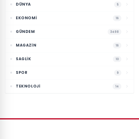
DÜNYA
5
EKONOMI
16
GÜNDEM
3498
MAGAZIN
16
SAGLIK
10
SPOR
9
TEKNOLOJI
14