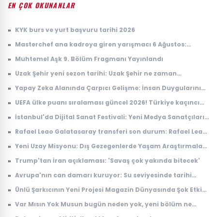
EN ÇOK OKUNANLAR
»
KYK burs ve yurt başvuru tarihi 2026
»
Masterchef ana kadroya giren yarışmacı 6 Ağustos:
Masterchef ana kadroya giren 18. yarışmacı kim oldu?
»
Muhtemel Aşk 9. Bölüm Fragmanı Yayınlandı
»
Uzak Şehir yeni sezon tarihi: Uzak Şehir ne zaman
başlayacak?
»
Yapay Zeka Alanında Çarpıcı Gelişme: İnsan Duygularını
Anlayabilen Sistemler
»
UEFA ülke puanı sıralaması güncel 2026! Türkiye kaçıncı
sırada, puanı kaç?
»
İstanbul'da Dijital Sanat Festivali: Yeni Medya Sanatçıları
Bir Araya Geliyor
»
Rafael Leao Galatasaray transferi son durum: Rafael Leao
Galatasaray'a gelecek mi, maliyeti ne kadar?
»
Yeni Uzay Misyonu: Dış Gezegenlerde Yaşam Araştırmaları
Başlıyor
»
Trump'tan İran açıklaması: 'Savaş çok yakında bitecek'
»
Avrupa'nın can damarı kuruyor: Su seviyesinde tarihi
düşüş
»
Ünlü Şarkıcının Yeni Projesi Magazin Dünyasında Şok Etkisi
Yarattı
»
Var Mısın Yok Musun bugün neden yok, yeni bölüm ne
zaman yayınlanacak? 6 Ağustos ATV yayın akışı