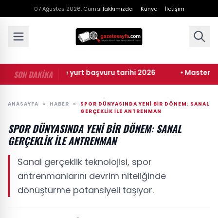
07 Ağustos 2026, Cuma
Hakkımızda
Künye
İletişim
• KYK burs ve yurt başvuru tarihi 2026
• Masterchef an
SON DAKİKA
ANASAYFA
»
HABER
»
SPOR DÜNYASINDA YENI BIR DÖNEM: SANAL
GERÇEKLIK ILE ANTRENMAN
SPOR DÜNYASINDA YENI BIR DÖNEM: SANAL
GERÇEKLIK ILE ANTRENMAN
Sanal gerçeklik teknolojisi, spor
antrenmanlarını devrim niteliğinde
dönüştürme potansiyeli taşıyor.