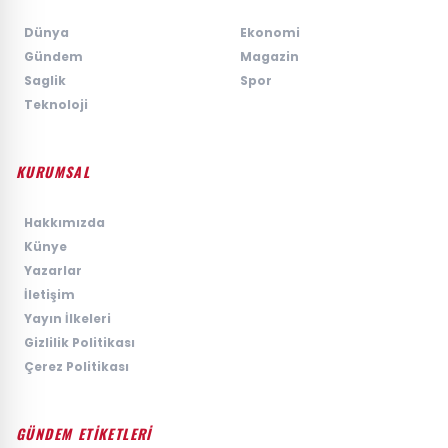
›
Dünya
›
Ekonomi
›
Gündem
›
Magazin
›
Saglik
›
Spor
›
Teknoloji
KURUMSAL
›
Hakkımızda
›
Künye
›
Yazarlar
›
İletişim
›
Yayın İlkeleri
›
Gizlilik Politikası
›
Çerez Politikası
GÜNDEM ETİKETLERİ