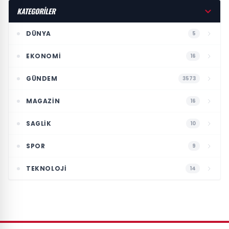
KATEGORİLER
DÜNYA
5
EKONOMI
16
GÜNDEM
3573
MAGAZIN
16
SAGLIK
10
SPOR
9
TEKNOLOJI
14