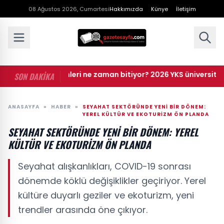
08 Ağustos 2026, Cumartesi
Hakkımızda
Künye
İletişim
• YKS tercihleri ne zaman bitiyor? 2026 YKS üniversite terc
SON DAKİKA
ANASAYFA
»
HABER
»
SEYAHAT SEKTÖRÜNDE YENI BIR DÖNEM:
YEREL KÜLTÜR VE EKOTURIZM ÖN PLANDA
SEYAHAT SEKTÖRÜNDE YENI BIR DÖNEM: YEREL
KÜLTÜR VE EKOTURIZM ÖN PLANDA
Seyahat alışkanlıkları, COVID-19 sonrası
dönemde köklü değişiklikler geçiriyor. Yerel
kültüre duyarlı geziler ve ekoturizm, yeni
trendler arasında öne çıkıyor.