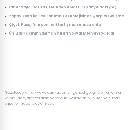
»
Cihat Yaycı harita üzerinden anlattı: İspanya'daki göç
dalgasının bilinmeyen yönü
»
Yapay Zeka ile Ses Tanıma Teknolojisinde Çarpıcı Gelişme
»
Çiçek Pasajı’nın son hali tartışma konusu oldu
»
Ünlü Şarkıcının Şaşırtan İtirafı Sosyal Medyayı Salladı
Gazetesayfa, Türkiye ve dünyadan en güncel gelişmeleri, analizleri
ve özel dosyaları tarafsız habercilik ilkesiyle okuyucularına sunan
dijital bir haber platformudur.