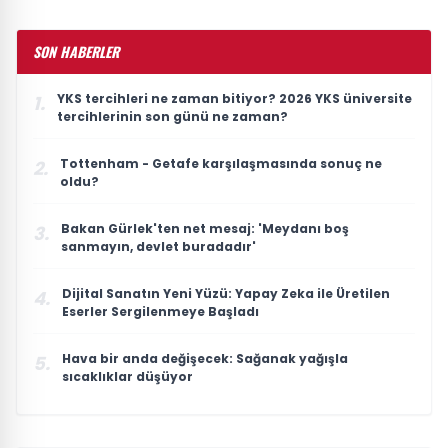
SON HABERLER
YKS tercihleri ne zaman bitiyor? 2026 YKS üniversite
1.
tercihlerinin son günü ne zaman?
Tottenham - Getafe karşılaşmasında sonuç ne
2.
oldu?
Bakan Gürlek'ten net mesaj: 'Meydanı boş
3.
sanmayın, devlet buradadır'
Dijital Sanatın Yeni Yüzü: Yapay Zeka ile Üretilen
4.
Eserler Sergilenmeye Başladı
Hava bir anda değişecek: Sağanak yağışla
5.
sıcaklıklar düşüyor