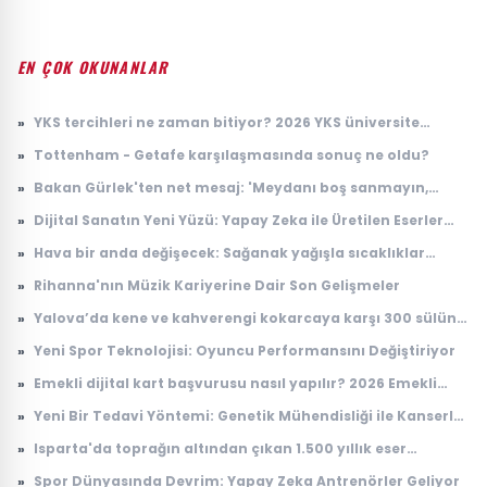
EN ÇOK OKUNANLAR
»
YKS tercihleri ne zaman bitiyor? 2026 YKS üniversite
tercihlerinin son günü ne zaman?
»
Tottenham - Getafe karşılaşmasında sonuç ne oldu?
»
Bakan Gürlek'ten net mesaj: 'Meydanı boş sanmayın,
devlet buradadır'
»
Dijital Sanatın Yeni Yüzü: Yapay Zeka ile Üretilen Eserler
Sergilenmeye Başladı
»
Hava bir anda değişecek: Sağanak yağışla sıcaklıklar
düşüyor
»
Rihanna'nın Müzik Kariyerine Dair Son Gelişmeler
»
Yalova’da kene ve kahverengi kokarcaya karşı 300 sülün
salındı
»
Yeni Spor Teknolojisi: Oyuncu Performansını Değiştiriyor
»
Emekli dijital kart başvurusu nasıl yapılır? 2026 Emekli
Kart nerelerde geçerli, ne işe yarıyor?
»
Yeni Bir Tedavi Yöntemi: Genetik Mühendisliği ile Kanserle
Savaş
»
Isparta'da toprağın altından çıkan 1.500 yıllık eser
dünyada tek çıktı! Arkeologlar heyecanla açıkladı
»
Spor Dünyasında Devrim: Yapay Zeka Antrenörler Geliyor