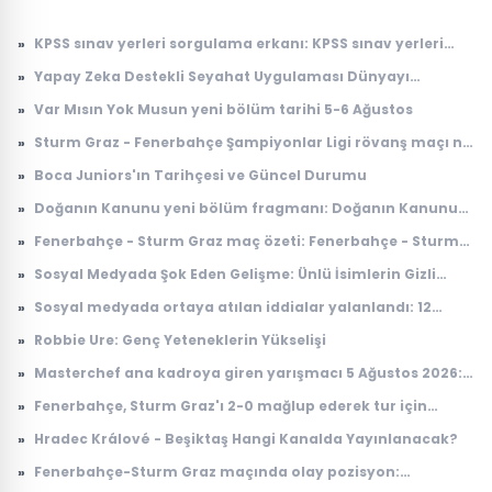
»
KPSS sınav yerleri sorgulama erkanı: KPSS sınav yerleri
açıklandı mı, ne zaman açıklanacak?
»
Yapay Zeka Destekli Seyahat Uygulaması Dünyayı
Sarsıyor
»
Var Mısın Yok Musun yeni bölüm tarihi 5-6 Ağustos
»
Sturm Graz - Fenerbahçe Şampiyonlar Ligi rövanş maçı ne
zaman, saat kaçta, nerede, hangi kanalda?
»
Boca Juniors'ın Tarihçesi ve Güncel Durumu
»
Doğanın Kanunu yeni bölüm fragmanı: Doğanın Kanunu
10. bölüm fragmanı yayınlandı mı, ne zaman
»
Fenerbahçe - Sturm Graz maç özeti: Fenerbahçe - Sturm
yayınlanacak?
Graz maç özeti nereden izlenir, nerede yayınlanıyor?
»
Sosyal Medyada Şok Eden Gelişme: Ünlü İsimlerin Gizli
İlişkileri Ortaya Çıktı
»
Sosyal medyada ortaya atılan iddialar yalanlandı: 12
Ağustos'ta yer çekimi duracak mı, ne olacak?
»
Robbie Ure: Genç Yeteneklerin Yükselişi
»
Masterchef ana kadroya giren yarışmacı 5 Ağustos 2026:
Masterchef ana kadroya giren 17. yarışmacı kim oldu?
»
Fenerbahçe, Sturm Graz'ı 2-0 mağlup ederek tur için
avantaj sağladı
»
Hradec Králové - Beşiktaş Hangi Kanalda Yayınlanacak?
»
Fenerbahçe-Sturm Graz maçında olay pozisyon:
Taraftardan hakeme büyük tepki