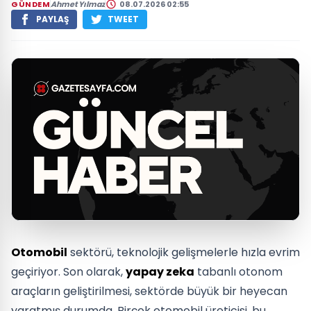
GÜNDEM
Ahmet Yılmaz
08.07.2026 02:55
PAYLAŞ
TWEET
Otomobil
sektörü, teknolojik gelişmelerle hızla evrim
geçiriyor. Son olarak,
yapay zeka
tabanlı otonom
araçların geliştirilmesi, sektörde büyük bir heyecan
yaratmış durumda. Birçok otomobil üreticisi, bu