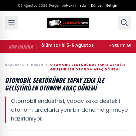
06 Ağustos 2026, Perşembe
Hakkımızda
Künye
İletişim
ok Musun yeni bölüm tarihi 5-6 Ağustos
• Sturm Graz - 
SON DAKİKA
ANASAYFA
»
HABER
»
OTOMOBIL SEKTÖRÜNDE YAPAY ZEKA ILE
GELIŞTIRILEN OTONOM ARAÇ DÖNEMI
OTOMOBIL SEKTÖRÜNDE YAPAY ZEKA ILE
GELIŞTIRILEN OTONOM ARAÇ DÖNEMI
Otomobil endüstrisi, yapay zeka destekli
otonom araçlarla yeni bir döneme girmeye
hazırlanıyor.