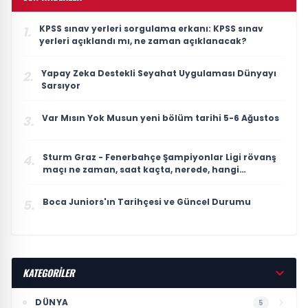
KPSS sınav yerleri sorgulama erkanı: KPSS sınav
1.
yerleri açıklandı mı, ne zaman açıklanacak?
Yapay Zeka Destekli Seyahat Uygulaması Dünyayı
2.
Sarsıyor
Var Mısın Yok Musun yeni bölüm tarihi 5-6 Ağustos
3.
Sturm Graz - Fenerbahçe Şampiyonlar Ligi rövanş
4.
maçı ne zaman, saat kaçta, nerede, hangi
kanalda?
Boca Juniors'ın Tarihçesi ve Güncel Durumu
5.
KATEGORİLER
DÜNYA
5