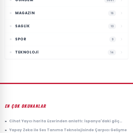
3561
MAGAZIN
16
SAGLIK
10
SPOR
9
TEKNOLOJI
14
EN ÇOK OKUNANLAR
»
Cihat Yaycı harita üzerinden anlattı: İspanya'daki göç
dalgasının bilinmeyen yönü
»
Yapay Zeka ile Ses Tanıma Teknolojisinde Çarpıcı Gelişme