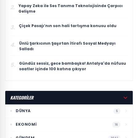
Yapay Zeka ile Ses Tanıma Teknolojisinde Çarpıcı
2.
Gelişme
Çiçek Pasajı’nın son hali tartışma konusu oldu
3.
Ünlü Şarkıcının Şaşırtan İtirafı Sosyal Medyayı
4.
Salladı
Gündüz sessiz, gece bambaşka! Antalya'da nüfusu
5.
saatler içinde 100 katına çıkıyor
KATEGORİLER
DÜNYA
5
EKONOMI
16
GÜNDEM