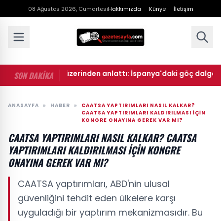
08 Ağustos 2026, Cumartesi
Hakkımızda
Künye
İletişim
Yaycı harita üzerinden anlattı: İspanya'daki göç dalgasının b
SON DAKİKA
ANASAYFA
»
HABER
»
CAATSA YAPTIRIMLARI NASIL KALKAR?
CAATSA YAPTIRIMLARI KALDIRILMASI IÇIN
KONGRE ONAYINA GEREK VAR MI?
CAATSA YAPTIRIMLARI NASIL KALKAR? CAATSA
YAPTIRIMLARI KALDIRILMASI IÇIN KONGRE
ONAYINA GEREK VAR MI?
CAATSA yaptırımları, ABD'nin ulusal
güvenliğini tehdit eden ülkelere karşı
uyguladığı bir yaptırım mekanizmasıdır. Bu