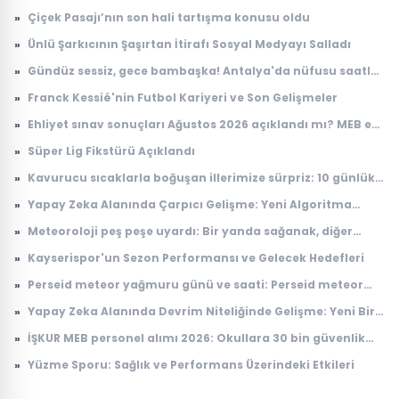
»
Çiçek Pasajı’nın son hali tartışma konusu oldu
»
Ünlü Şarkıcının Şaşırtan İtirafı Sosyal Medyayı Salladı
»
Gündüz sessiz, gece bambaşka! Antalya'da nüfusu saatler
içinde 100 katına çıkıyor
»
Franck Kessié'nin Futbol Kariyeri ve Son Gelişmeler
»
Ehliyet sınav sonuçları Ağustos 2026 açıklandı mı? MEB e-
Sınav sonuç sorgulama ekranı
»
Süper Lig Fikstürü Açıklandı
»
Kavurucu sıcaklarla boğuşan illerimize sürpriz: 10 günlük
anlaşma
»
Yapay Zeka Alanında Çarpıcı Gelişme: Yeni Algoritma
Dikkat Çekiyor
»
Meteoroloji peş peşe uyardı: Bir yanda sağanak, diğer
yanda kavurucu sıcak
»
Kayserispor'un Sezon Performansı ve Gelecek Hedefleri
»
Perseid meteor yağmuru günü ve saati: Perseid meteor
yağmuru ne zaman, Türkiye'den görülecek mi?
»
Yapay Zeka Alanında Devrim Niteliğinde Gelişme: Yeni Bir
Model Tanıtıldı
»
İŞKUR MEB personel alımı 2026: Okullara 30 bin güvenlik
görevlisi alımı ne zaman, başvuru şartları neler?
»
Yüzme Sporu: Sağlık ve Performans Üzerindeki Etkileri