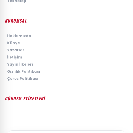
›
Teknoloji
KURUMSAL
›
Hakkımızda
›
Künye
›
Yazarlar
›
İletişim
›
Yayın İlkeleri
›
Gizlilik Politikası
›
Çerez Politikası
GÜNDEM ETİKETLERİ
#GÜNDEM
#SIYASET
#EKONOMI
#SPOR
#TEKNOLOJI
#DÜNYA
#MAGAZIN