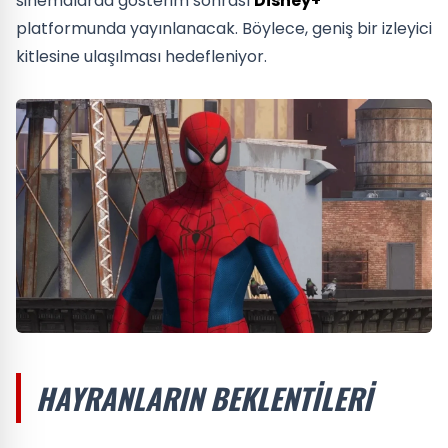
sinemalarda gösterim sonrası
Disney+
platformunda yayınlanacak. Böylece, geniş bir izleyici
kitlesine ulaşılması hedefleniyor.
HAYRANLARIN BEKLENTILERI