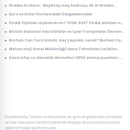
»
Hradec Kralove - Beşiktaş maç kadrosu, ilk 11! Hradec
Kralove - Beşiktaş maçında kimler oynayacak?
»
Euro ve Dolar Kurlarındaki Dalgalanmalar
»
Fındık fiyatları açıklandı mı? 2026-2027 Fındık alımları ne
zaman yapılacak? TMO fındık fiyatları
»
BirGün Gazetesi'nde İstifalar ve İçsel Tartışmalar Devam
Ediyor
»
Burhan Can Terzi kimdir, kaç yaşında, nereli? Burhan Can
Terzi ne iş yapıyor?
»
Meteoroloji Genel Müdürlüğü Hava Tahminleri ve İklim
Değişikliği Üzerine Çalışmaları
»
Ceza İnfaz ve Güvenlik Hizmetleri KPSS atama puanları:
2026 İKM lise P94 taban puanı
Gazetesayfa, Türkiye ve dünyadan en güncel gelişmeleri, analizleri
ve özel dosyaları tarafsız habercilik ilkesiyle okuyucularına sunan
dijital bir haber platformudur.