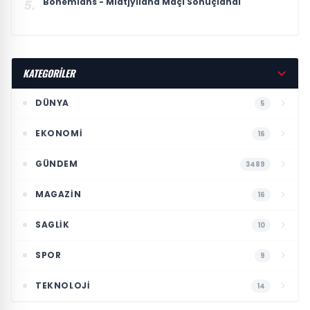
Bohemians - Midtjylland Maçı Sonuçlandı
5.
KATEGORİLER
DÜNYA
5
EKONOMI
16
GÜNDEM
3489
MAGAZIN
16
SAGLIK
10
SPOR
9
TEKNOLOJI
14