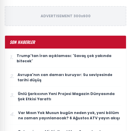
ADVERTISEMENT 300x600
SON HABERLER
Trump'tan İran açıklaması: 'Savaş çok yakında
1.
bitecek'
Avrupa'nın can damarı kuruyor: Su seviyesinde
2.
tarihi düşüş
Ünlü Şarkıcının Yeni Projesi Magazin Dünyasında
3.
Şok Etkisi Yarattı
Var Mısın Yok Musun bugün neden yok, yeni bölüm
4.
ne zaman yayınlanacak? 6 Ağustos ATV yayın akışı