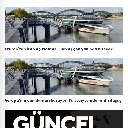
Trump'tan İran açıklaması: 'Savaş çok yakında bitecek'
Avrupa'nın can damarı kuruyor: Su seviyesinde tarihi düşüş