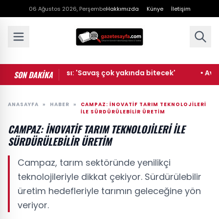
06 Ağustos 2026, Perşembe
Hakkımızda
Künye
İletişim
İran açıklaması: 'Savaş çok yakında bitecek'
• Avrupa'n
SON DAKİKA
ANASAYFA
»
HABER
»
CAMPAZ: İNOVATIF TARIM TEKNOLOJILERI
ILE SÜRDÜRÜLEBILIR ÜRETIM
CAMPAZ: İNOVATIF TARIM TEKNOLOJILERI ILE
SÜRDÜRÜLEBILIR ÜRETIM
Campaz, tarım sektöründe yenilikçi
teknolojileriyle dikkat çekiyor. Sürdürülebilir
üretim hedefleriyle tarımın geleceğine yön
veriyor.