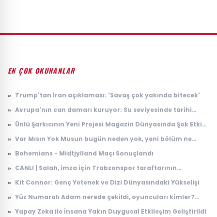
EN ÇOK OKUNANLAR
»
Trump'tan İran açıklaması: 'Savaş çok yakında bitecek'
»
Avrupa'nın can damarı kuruyor: Su seviyesinde tarihi
düşüş
»
Ünlü Şarkıcının Yeni Projesi Magazin Dünyasında Şok Etkisi
Yarattı
»
Var Mısın Yok Musun bugün neden yok, yeni bölüm ne
zaman yayınlanacak? 6 Ağustos ATV yayın akışı
»
Bohemians - Midtjylland Maçı Sonuçlandı
»
CANLI | Salah, imza için Trabzonspor taraftarının
karşısında: İşte ilk sözleri...
»
Kit Connor: Genç Yetenek ve Dizi Dünyasındaki Yükselişi
»
Yüz Numaralı Adam nerede çekildi, oyuncuları kimler?
Kemal Sunal klasiği Yüz Numaralı Adam konusu ne, ne
»
Yapay Zeka ile İnsana Yakın Duygusal Etkileşim Geliştirildi
zaman çekildi?