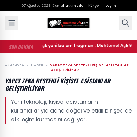
07 Ağustos 2026, Cuma
Hakkımızda
Künye
İletişim
• Muhtemel Aşk yeni bölüm fragmanı: Muhtemel Aşk 9. bölü
SON DAKİKA
ANASAYFA
»
HABER
»
YAPAY ZEKA DESTEKLI KIŞISEL ASISTANLAR
GELIŞTIRILIYOR
YAPAY ZEKA DESTEKLI KIŞISEL ASISTANLAR
GELIŞTIRILIYOR
Yeni teknoloji, kişisel asistanların
kullanıcılarıyla daha doğal ve etkili bir şekilde
etkileşim kurmasını sağlıyor.