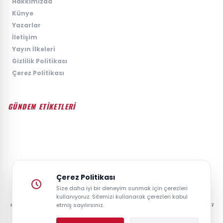
›
Hakkımızda
›
Künye
›
Yazarlar
›
İletişim
›
Yayın İlkeleri
›
Gizlilik Politikası
›
Çerez Politikası
GÜNDEM ETİKETLERİ
#GÜNDEM
#SIYASET
#EKONOMI
#SPOR
#TEKNOLOJI
#DÜNYA
#MAGAZIN
Çerez Politikası
Size daha iyi bir deneyim sunmak için çerezleri
kullanıyoruz. Sitemizi kullanarak çerezleri kabul
© 2026 GAZETESAYFA | TÜRKIYE VE DÜNYANIN GÜNCEL HABER POSTASI
etmiş sayılırsınız.
- TÜM HAKLARI SAKLIDIR.