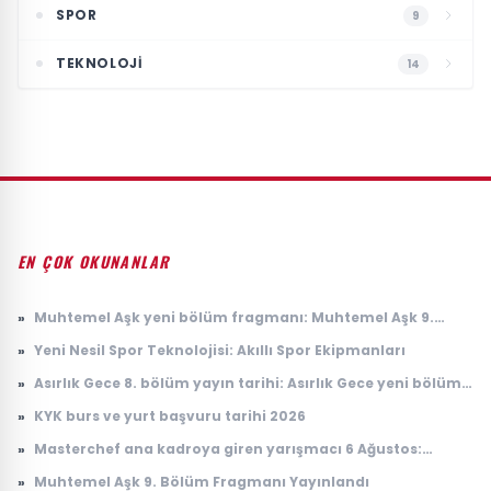
SPOR
9
TEKNOLOJI
14
EN ÇOK OKUNANLAR
»
Muhtemel Aşk yeni bölüm fragmanı: Muhtemel Aşk 9.
bölüm fragmanı yayınlandı mı, ne zaman yayınlanacak?
»
Yeni Nesil Spor Teknolojisi: Akıllı Spor Ekipmanları
»
Asırlık Gece 8. bölüm yayın tarihi: Asırlık Gece yeni bölüm
ne zaman, saat kaçta yayınlanacak?
»
KYK burs ve yurt başvuru tarihi 2026
»
Masterchef ana kadroya giren yarışmacı 6 Ağustos:
Masterchef ana kadroya giren 18. yarışmacı kim oldu?
»
Muhtemel Aşk 9. Bölüm Fragmanı Yayınlandı