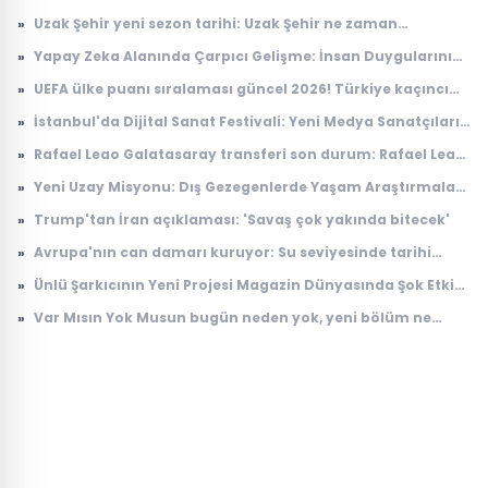
»
Uzak Şehir yeni sezon tarihi: Uzak Şehir ne zaman
başlayacak?
»
Yapay Zeka Alanında Çarpıcı Gelişme: İnsan Duygularını
Anlayabilen Sistemler
»
UEFA ülke puanı sıralaması güncel 2026! Türkiye kaçıncı
sırada, puanı kaç?
»
İstanbul'da Dijital Sanat Festivali: Yeni Medya Sanatçıları
Bir Araya Geliyor
»
Rafael Leao Galatasaray transferi son durum: Rafael Leao
Galatasaray'a gelecek mi, maliyeti ne kadar?
»
Yeni Uzay Misyonu: Dış Gezegenlerde Yaşam Araştırmaları
Başlıyor
»
Trump'tan İran açıklaması: 'Savaş çok yakında bitecek'
»
Avrupa'nın can damarı kuruyor: Su seviyesinde tarihi
düşüş
»
Ünlü Şarkıcının Yeni Projesi Magazin Dünyasında Şok Etkisi
Yarattı
»
Var Mısın Yok Musun bugün neden yok, yeni bölüm ne
zaman yayınlanacak? 6 Ağustos ATV yayın akışı