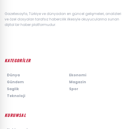
Gazetesayfa, Türkiye ve dünyadan en güncel gelişmeleri, analizleri
ve özel dosyaları tarafsız habercilik ilkesiyle okuyucularına sunan
dijital bir haber platformudur.
KATEGORİLER
›
Dünya
›
Ekonomi
›
Gündem
›
Magazin
›
Saglik
›
Spor
›
Teknoloji
KURUMSAL