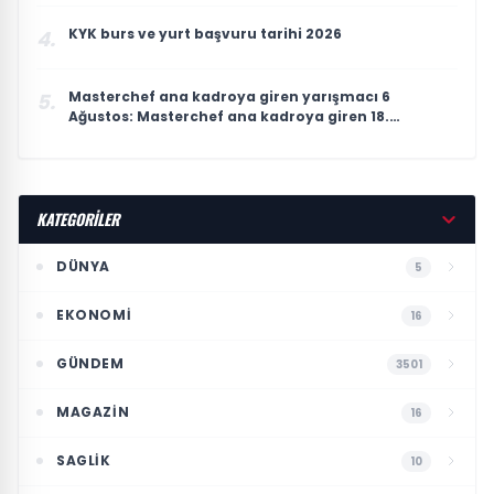
KYK burs ve yurt başvuru tarihi 2026
4.
Masterchef ana kadroya giren yarışmacı 6
5.
Ağustos: Masterchef ana kadroya giren 18.
yarışmacı kim oldu?
KATEGORİLER
DÜNYA
5
EKONOMI
16
GÜNDEM
3501
MAGAZIN
16
SAGLIK
10