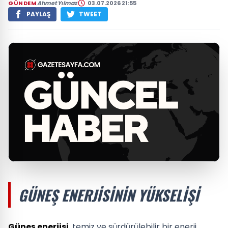
GÜNDEM
Ahmet Yılmaz
03.07.2026 21:55
PAYLAŞ
TWEET
GÜNEŞ ENERJISININ YÜKSELIŞI
Güneş enerjisi
, temiz ve sürdürülebilir bir enerji