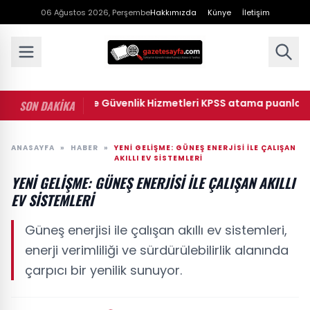
06 Ağustos 2026, Perşembe
Hakkımızda
Künye
İletişim
• Ceza İnfaz ve Güvenlik Hizmetleri KPSS atama puanları: 202
SON DAKİKA
ANASAYFA
»
HABER
»
YENI GELIŞME: GÜNEŞ ENERJISI ILE ÇALIŞAN
AKILLI EV SISTEMLERI
YENI GELIŞME: GÜNEŞ ENERJISI ILE ÇALIŞAN AKILLI
EV SISTEMLERI
Güneş enerjisi ile çalışan akıllı ev sistemleri,
enerji verimliliği ve sürdürülebilirlik alanında
çarpıcı bir yenilik sunuyor.