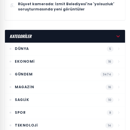
Rüşvet kamerada: İzmit Belediyesi'ne 'yolsuzluk'
5.
soruşturmasında yeni görüntüler
KATEGORİLER
DÜNYA
5
EKONOMI
16
GÜNDEM
3474
MAGAZIN
16
SAGLIK
10
SPOR
9
TEKNOLOJI
14