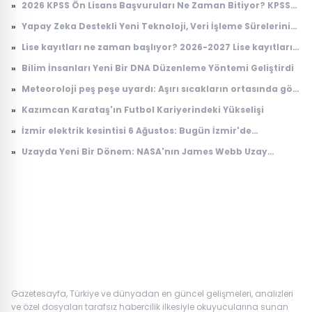
»
2026 KPSS Ön Lisans Başvuruları Ne Zaman Bitiyor? KPSS
Ön Lisans Sınav Ücreti Ne Kadar?
»
Yapay Zeka Destekli Yeni Teknoloji, Veri İşleme Sürelerini
Devrimsel Şekilde Kısaltıyor
»
Lise kayıtları ne zaman başlıyor? 2026-2027 Lise kayıtları
nasıl yapılacak?
»
Bilim İnsanları Yeni Bir DNA Düzenleme Yöntemi Geliştirdi
»
Meteoroloji peş peşe uyardı: Aşırı sıcakların ortasında gök
gürültülü sağanak alarmı
»
Kazımcan Karataş'ın Futbol Kariyerindeki Yükselişi
»
İzmir elektrik kesintisi 6 Ağustos: Bugün İzmir'de
elektrikler ne zaman gelecek? Gdz Elektrik ilçe ilçe kesinti
»
Uzayda Yeni Bir Dönem: NASA'nın James Webb Uzay
listesi duyuruldu
Teleskobu İle Elde Edilen Çarpıcı Veriler
Gazetesayfa, Türkiye ve dünyadan en güncel gelişmeleri, analizleri
ve özel dosyaları tarafsız habercilik ilkesiyle okuyucularına sunan