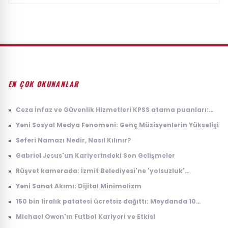
EN ÇOK OKUNANLAR
»
Ceza İnfaz ve Güvenlik Hizmetleri KPSS atama puanları:
2026 İKM lise P94 taban puanı
»
Yeni Sosyal Medya Fenomeni: Genç Müzisyenlerin Yükselişi
»
Seferi Namazı Nedir, Nasıl Kılınır?
»
Gabriel Jesus'un Kariyerindeki Son Gelişmeler
»
Rüşvet kamerada: İzmit Belediyesi'ne 'yolsuzluk'
soruşturmasında yeni görüntüler
»
Yeni Sanat Akımı: Dijital Minimalizm
»
150 bin liralık patatesi ücretsiz dağıttı: Meydanda 10
dakikada tek patates kalmadı
»
Michael Owen'ın Futbol Kariyeri ve Etkisi