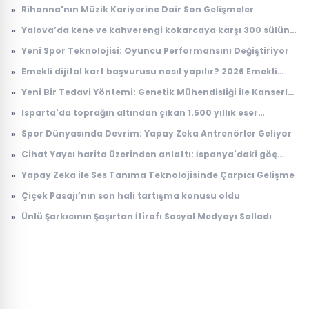
düşüyor
»
Rihanna'nın Müzik Kariyerine Dair Son Gelişmeler
»
Yalova’da kene ve kahverengi kokarcaya karşı 300 sülün
salındı
»
Yeni Spor Teknolojisi: Oyuncu Performansını Değiştiriyor
»
Emekli dijital kart başvurusu nasıl yapılır? 2026 Emekli
Kart nerelerde geçerli, ne işe yarıyor?
»
Yeni Bir Tedavi Yöntemi: Genetik Mühendisliği ile Kanserle
Savaş
»
Isparta'da toprağın altından çıkan 1.500 yıllık eser
dünyada tek çıktı! Arkeologlar heyecanla açıkladı
»
Spor Dünyasında Devrim: Yapay Zeka Antrenörler Geliyor
»
Cihat Yaycı harita üzerinden anlattı: İspanya'daki göç
dalgasının bilinmeyen yönü
»
Yapay Zeka ile Ses Tanıma Teknolojisinde Çarpıcı Gelişme
»
Çiçek Pasajı’nın son hali tartışma konusu oldu
»
Ünlü Şarkıcının Şaşırtan İtirafı Sosyal Medyayı Salladı