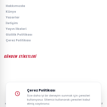
›
Hakkımızda
›
Künye
›
Yazarlar
›
İletişim
›
Yayın İlkeleri
›
Gizlilik Politikası
›
Çerez Politikası
GÜNDEM ETİKETLERİ
#GÜNDEM
#SIYASET
#EKONOMI
#SPOR
#TEKNOLOJI
#DÜNYA
#MAGAZIN
Çerez Politikası
Size daha iyi bir deneyim sunmak için çerezleri
kullanıyoruz. Sitemizi kullanarak çerezleri kabul
© 2026 GAZETESAYFA | TÜRKIYE VE DÜNYANIN GÜNCEL HABER POSTASI
etmiş sayılırsınız.