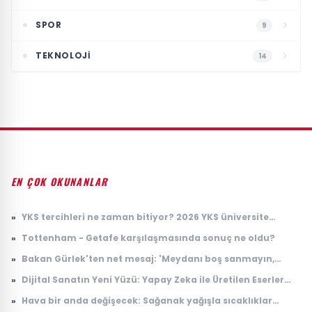
SPOR
9
TEKNOLOJI
14
EN ÇOK OKUNANLAR
»
YKS tercihleri ne zaman bitiyor? 2026 YKS üniversite
tercihlerinin son günü ne zaman?
»
Tottenham - Getafe karşılaşmasında sonuç ne oldu?
»
Bakan Gürlek'ten net mesaj: 'Meydanı boş sanmayın,
devlet buradadır'
»
Dijital Sanatın Yeni Yüzü: Yapay Zeka ile Üretilen Eserler
Sergilenmeye Başladı
»
Hava bir anda değişecek: Sağanak yağışla sıcaklıklar