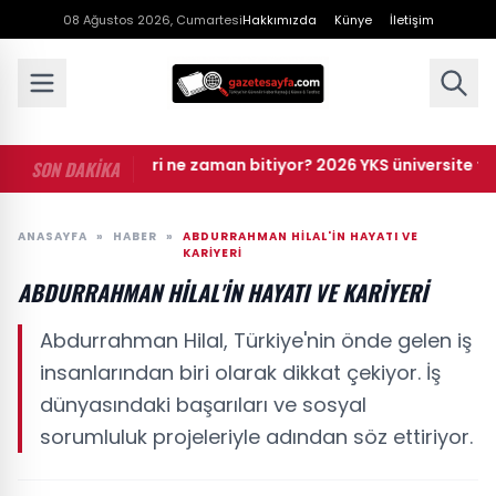
08 Ağustos 2026, Cumartesi
Hakkımızda
Künye
İletişim
• YKS tercihleri ne zaman bitiyor? 2026 YKS üniversite terci
SON DAKİKA
ANASAYFA
»
HABER
»
ABDURRAHMAN HILAL'IN HAYATI VE
KARIYERI
ABDURRAHMAN HILAL'IN HAYATI VE KARIYERI
Abdurrahman Hilal, Türkiye'nin önde gelen iş
insanlarından biri olarak dikkat çekiyor. İş
dünyasındaki başarıları ve sosyal
sorumluluk projeleriyle adından söz ettiriyor.