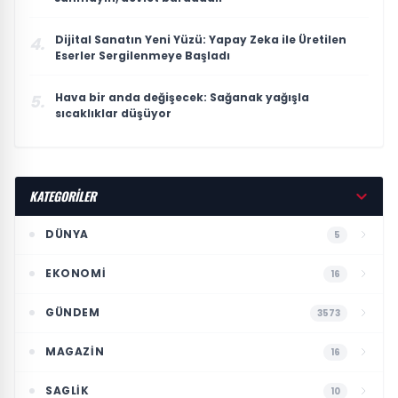
Dijital Sanatın Yeni Yüzü: Yapay Zeka ile Üretilen
4.
Eserler Sergilenmeye Başladı
Hava bir anda değişecek: Sağanak yağışla
5.
sıcaklıklar düşüyor
KATEGORİLER
DÜNYA
5
EKONOMI
16
GÜNDEM
3573
MAGAZIN
16
SAGLIK
10