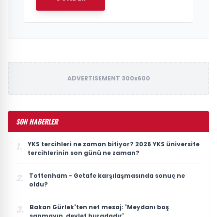
ADVERTISEMENT 300x600
SON HABERLER
YKS tercihleri ne zaman bitiyor? 2026 YKS üniversite
1.
tercihlerinin son günü ne zaman?
Tottenham - Getafe karşılaşmasında sonuç ne
2.
oldu?
Bakan Gürlek'ten net mesaj: 'Meydanı boş
3.
sanmayın, devlet buradadır'