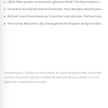
»
UEFA ülke puanı sıralaması güncel 2026! Türkiye kaçıncı
sırada, puanı kaç?
»
İstanbul'da Dijital Sanat Festivali: Yeni Medya Sanatçıları
Bir Araya Geliyor
»
Rafael Leao Galatasaray transferi son durum: Rafael Leao
Galatasaray'a gelecek mi, maliyeti ne kadar?
»
Yeni Uzay Misyonu: Dış Gezegenlerde Yaşam Araştırmaları
Başlıyor
Gazetesayfa, Türkiye ve dünyadan en güncel gelişmeleri, analizleri
ve özel dosyaları tarafsız habercilik ilkesiyle okuyucularına sunan
dijital bir haber platformudur.