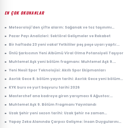
EN ÇOK OKUNANLAR
»
Meteoroloji'den çifte alarm: Sağanak ve toz taşınımı
uyarısı geldi
»
Pazar Payı Analizleri: Sektörel Gelişmeler ve Rekabet
»
Bir haftada 23 yeni vaka! Yetkililer peş peşe uyarı yaptı:
Riskli bölgeler açıklandı
»
Ünlü Şarkıcının Yeni Albümü Viral Olma Potansiyeli Taşıyor
»
Muhtemel Aşk yeni bölüm fragmanı: Muhtemel Aşk 9.
bölüm fragmanı yayınlandı mı, ne zaman yayınlanacak?
»
Yeni Nesil Spor Teknolojisi: Akıllı Spor Ekipmanları
»
Asırlık Gece 8. bölüm yayın tarihi: Asırlık Gece yeni bölüm
ne zaman, saat kaçta yayınlanacak?
»
KYK burs ve yurt başvuru tarihi 2026
»
Masterchef ana kadroya giren yarışmacı 6 Ağustos:
Masterchef ana kadroya giren 18. yarışmacı kim oldu?
»
Muhtemel Aşk 9. Bölüm Fragmanı Yayınlandı
»
Uzak Şehir yeni sezon tarihi: Uzak Şehir ne zaman
başlayacak?
»
Yapay Zeka Alanında Çarpıcı Gelişme: İnsan Duygularını
Anlayabilen Sistemler