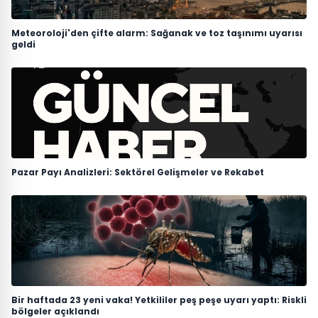
Meteoroloji'den çifte alarm: Sağanak ve toz taşınımı uyarısı
geldi
Pazar Payı Analizleri: Sektörel Gelişmeler ve Rekabet
Bir haftada 23 yeni vaka! Yetkililer peş peşe uyarı yaptı: Riskli
bölgeler açıklandı