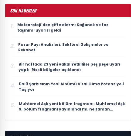
SON HABERLER
Meteoroloji'den çifte alarm: Sağanak ve toz
1.
taşınımı uyarısı geldi
Pazar Payı Analizleri: Sektörel Gelişmeler ve
2.
Rekabet
Bir haftada 23 yeni vaka! Yetkililer peş peşe uyarı
3.
yaptı: Riskli bölgeler açıklandı
Ünlü Şarkıcının Yeni Albümü Viral Olma Potansiyeli
4.
Taşıyor
Muhtemel Aşk yeni bölüm fragmanı: Muhtemel Aşk
5.
9. bölüm fragmanı yayınlandı mı, ne zaman
yayınlanacak?