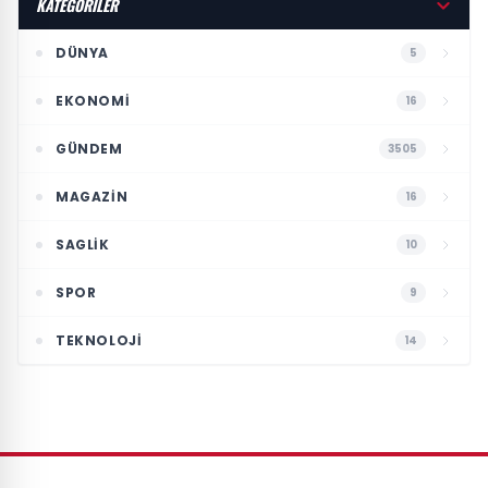
KATEGORİLER
DÜNYA
5
EKONOMI
16
GÜNDEM
3505
MAGAZIN
16
SAGLIK
10
SPOR
9
TEKNOLOJI
14