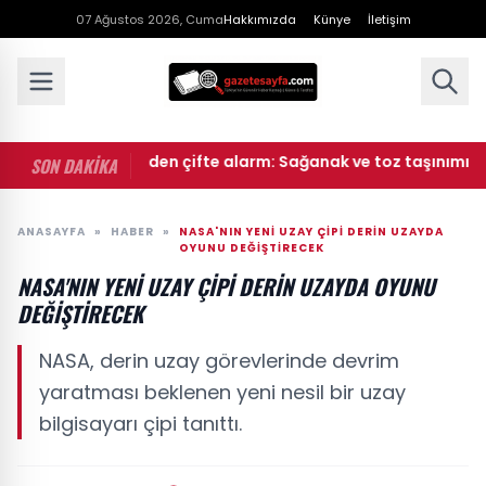
07 Ağustos 2026, Cuma
Hakkımızda
Künye
İletişim
• Meteoroloji'den çifte alarm: Sağanak ve toz taşınımı uyarısı 
SON DAKİKA
ANASAYFA
»
HABER
»
NASA'NIN YENI UZAY ÇIPI DERIN UZAYDA
OYUNU DEĞIŞTIRECEK
NASA'NIN YENI UZAY ÇIPI DERIN UZAYDA OYUNU
DEĞIŞTIRECEK
NASA, derin uzay görevlerinde devrim
yaratması beklenen yeni nesil bir uzay
bilgisayarı çipi tanıttı.