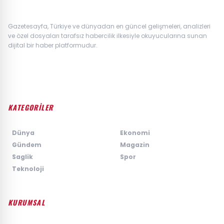
Gazetesayfa, Türkiye ve dünyadan en güncel gelişmeleri, analizleri
ve özel dosyaları tarafsız habercilik ilkesiyle okuyucularına sunan
dijital bir haber platformudur.
KATEGORİLER
›
Dünya
›
Ekonomi
›
Gündem
›
Magazin
›
Saglik
›
Spor
›
Teknoloji
KURUMSAL