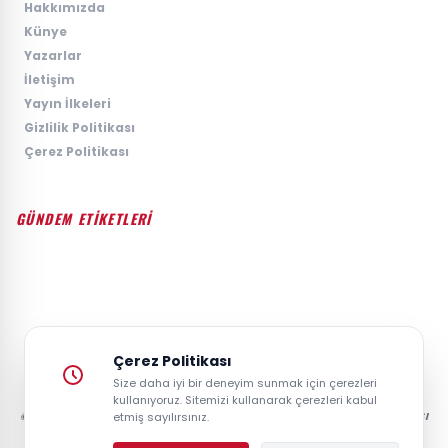
›
Hakkımızda
›
Künye
›
Yazarlar
›
İletişim
›
Yayın İlkeleri
›
Gizlilik Politikası
›
Çerez Politikası
GÜNDEM ETİKETLERİ
#GÜNDEM
#SIYASET
#EKONOMI
#SPOR
#TEKNOLOJI
#DÜNYA
#MAGAZIN
Çerez Politikası
Size daha iyi bir deneyim sunmak için çerezleri
kullanıyoruz. Sitemizi kullanarak çerezleri kabul
© 2026 GAZETESAYFA | TÜRKIYE VE DÜNYANIN GÜNCEL HABER POSTASI
etmiş sayılırsınız.
- TÜM HAKLARI SAKLIDIR.