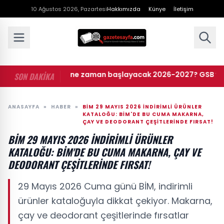
10 Ağustos 2026, Pazartesi
Hakkımızda
Künye
İletişim
yurt başvuruları ne zaman başlayacak 2026-2027? GSB yurt baş
SON DAKİKA
ANASAYFA
»
HABER
»
BİM 29 MAYIS 2026 INDIRIMLI ÜRÜNLER
KATALOĞU: BİM'DE BU CUMA MAKARNA,
ÇAY VE DEODORANT ÇEŞITLERINDE FIRSAT!
BİM 29 MAYIS 2026 INDIRIMLI ÜRÜNLER
KATALOĞU: BİM'DE BU CUMA MAKARNA, ÇAY VE
DEODORANT ÇEŞITLERINDE FIRSAT!
29 Mayıs 2026 Cuma günü BİM, indirimli
ürünler kataloğuyla dikkat çekiyor. Makarna,
çay ve deodorant çeşitlerinde fırsatlar