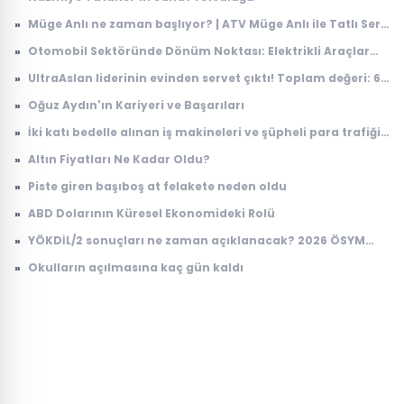
2026 lise kayıt takvimi
»
Müge Anlı ne zaman başlıyor? | ATV Müge Anlı ile Tatlı Sert
yeni sezon ne zaman, hangi gün başlıyor? 2026 ilk bölüm
»
Otomobil Sektöründe Dönüm Noktası: Elektrikli Araçlar
tarihi
İçin Yeni Batarya Teknolojisi
»
UltraAslan liderinin evinden servet çıktı! Toplam değeri: 65
milyon lira
»
Oğuz Aydın'ın Kariyeri ve Başarıları
»
İki katı bedelle alınan iş makineleri ve şüpheli para trafiği
soruldu: Suçu eşine attı
»
Altın Fiyatları Ne Kadar Oldu?
»
Piste giren başıboş at felakete neden oldu
»
ABD Dolarının Küresel Ekonomideki Rolü
»
YÖKDİL/2 sonuçları ne zaman açıklanacak? 2026 ÖSYM
YÖKDİL sonuç sorgulama ekranı
»
Okulların açılmasına kaç gün kaldı