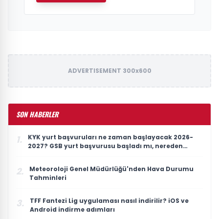
ADVERTISEMENT 300x600
SON HABERLER
KYK yurt başvuruları ne zaman başlayacak 2026-
1.
2027? GSB yurt başvurusu başladı mı, nereden
yapılır? (e-Devlet)
Meteoroloji Genel Müdürlüğü'nden Hava Durumu
2.
Tahminleri
TFF Fantezi Lig uygulaması nasıl indirilir? iOS ve
3.
Android indirme adımları