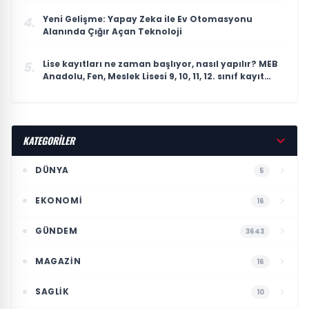
Yeni Gelişme: Yapay Zeka ile Ev Otomasyonu
4.
Alanında Çığır Açan Teknoloji
Lise kayıtları ne zaman başlıyor, nasıl yapılır? MEB
5.
Anadolu, Fen, Meslek Lisesi 9, 10, 11, 12. sınıf kayıt
süreci | 2026 lise kayıt takvimi
KATEGORİLER
DÜNYA
5
EKONOMI
16
GÜNDEM
3643
MAGAZIN
16
SAGLIK
10