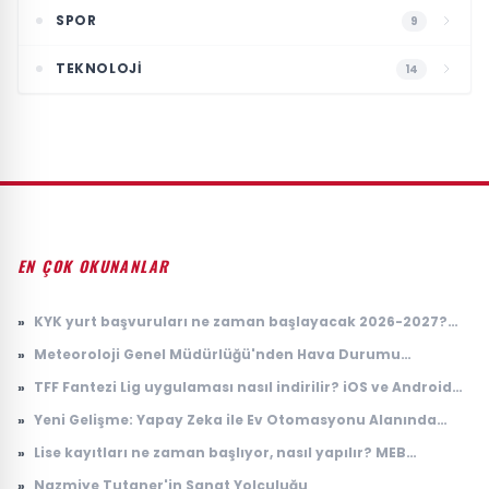
SPOR
9
TEKNOLOJI
14
EN ÇOK OKUNANLAR
»
KYK yurt başvuruları ne zaman başlayacak 2026-2027?
GSB yurt başvurusu başladı mı, nereden yapılır? (e-
»
Meteoroloji Genel Müdürlüğü'nden Hava Durumu
Devlet)
Tahminleri
»
TFF Fantezi Lig uygulaması nasıl indirilir? iOS ve Android
indirme adımları
»
Yeni Gelişme: Yapay Zeka ile Ev Otomasyonu Alanında
Çığır Açan Teknoloji
»
Lise kayıtları ne zaman başlıyor, nasıl yapılır? MEB
Anadolu, Fen, Meslek Lisesi 9, 10, 11, 12. sınıf kayıt süreci |
»
Nazmiye Tutaner'in Sanat Yolculuğu