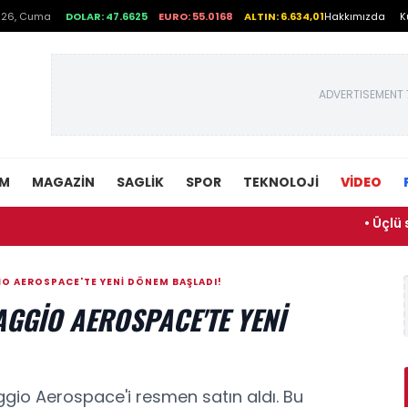
026, Cuma
DOLAR: 47.6625
EURO: 55.0168
ALTIN: 6.634,01
Hakkımızda
K
ADVERTISEMENT 
EM
MAGAZIN
SAGLIK
SPOR
TEKNOLOJI
VİDEO
• Üçlü savunma it
GIO AEROSPACE'TE YENI DÖNEM BAŞLADI!
AGGIO AEROSPACE'TE YENI
aggio Aerospace'i resmen satın aldı. Bu