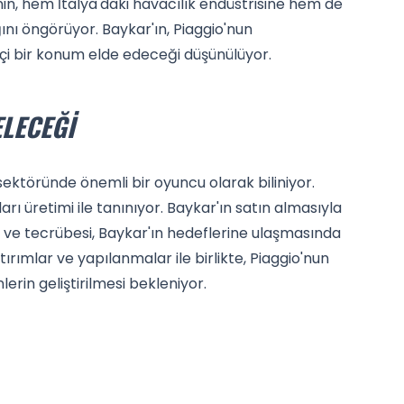
in, hem İtalya'daki havacılık endüstrisine hem de
nı öngörüyor. Baykar'ın, Piaggio'nun
i bir konum elde edeceği düşünülüyor.
ELECEĞI
sektöründe önemli bir oyuncu olarak biliniyor.
çları üretimi ile tanınıyor. Baykar'ın satın almasıyla
ri ve tecrübesi, Baykar'ın hedeflerine ulaşmasında
ırımlar ve yapılanmalar ile birlikte, Piaggio'nun
lerin geliştirilmesi bekleniyor.