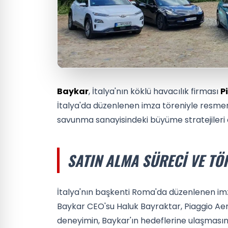
Baykar
, İtalya'nın köklü havacılık firması
P
İtalya'da düzenlenen imza töreniyle resmen
savunma sanayisindeki büyüme stratejileri a
SATIN ALMA SÜRECI VE TÖ
İtalya'nın başkenti Roma'da düzenlenen imza 
Baykar CEO'su Haluk Bayraktar, Piaggio Aero
deneyimin, Baykar'ın hedeflerine ulaşmasın