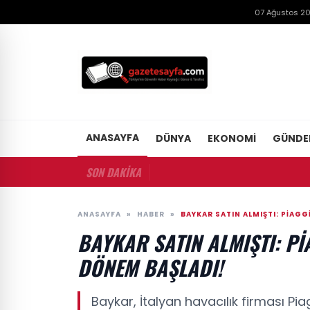
07 Ağustos 2
ANASAYFA
DÜNYA
EKONOMI
GÜND
SON DAKİKA
ANASAYFA
»
HABER
»
BAYKAR SATIN ALMIŞTI: PIAG
BAYKAR SATIN ALMIŞTI: PI
DÖNEM BAŞLADI!
Baykar, İtalyan havacılık firması Pi