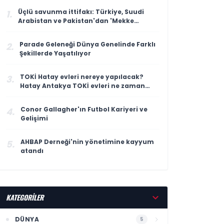
Üçlü savunma ittifakı: Türkiye, Suudi
1.
Arabistan ve Pakistan'dan 'Mekke
Anlaşması'
Parade Geleneği Dünya Genelinde Farklı
2.
Şekillerde Yaşatılıyor
TOKİ Hatay evleri nereye yapılacak?
3.
Hatay Antakya TOKİ evleri ne zaman
teslim edilecek?
Conor Gallagher'ın Futbol Kariyeri ve
4.
Gelişimi
AHBAP Derneği'nin yönetimine kayyum
5.
atandı
KATEGORİLER
DÜNYA
5