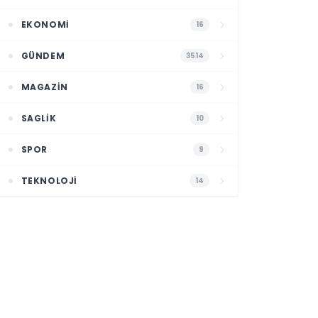
EKONOMI
16
GÜNDEM
3514
MAGAZIN
16
SAGLIK
10
SPOR
9
TEKNOLOJI
14