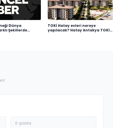
neği Dünya
TOKİ Hatay evleri nereye
rklı Şekillerde
yapılacak? Hatay Antakya TOKİ
evleri ne zaman teslim edilecek?
ın!