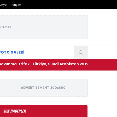
ünye
İletişim
728x90
FOTO GALERİ
tifakı: Türkiye, Suudi Arabistan ve Pakistan'dan 'Mekke Anlaş
ADVERTISEMENT 300x600
SON HABERLER