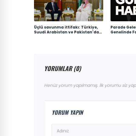
Üçlü savunma ittifakı: Türkiye,
Parade Gele
Suudi Arabistan ve Pakistan'dan
Genelinde Fa
'Mekke Anlaşması'
Yaşatılıyor
YORUMLAR (0)
Henüz yorum yapılmamış. İlk yorumu siz yap
YORUM YAPIN