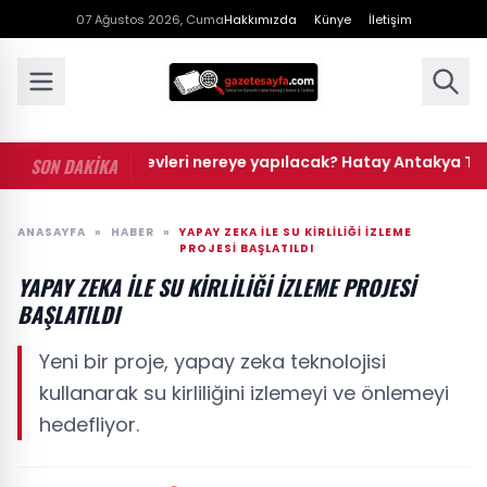
07 Ağustos 2026, Cuma
Hakkımızda
Künye
İletişim
• TOKİ Hatay evleri nereye yapılacak? Hatay Antakya TOKİ evl
SON DAKİKA
ANASAYFA
»
HABER
»
YAPAY ZEKA İLE SU KIRLILIĞI İZLEME
PROJESI BAŞLATILDI
YAPAY ZEKA İLE SU KIRLILIĞI İZLEME PROJESI
BAŞLATILDI
Yeni bir proje, yapay zeka teknolojisi
kullanarak su kirliliğini izlemeyi ve önlemeyi
hedefliyor.