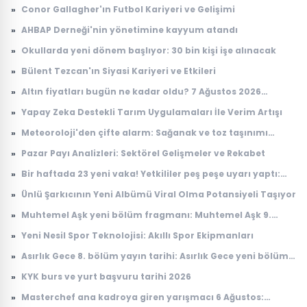
evleri ne zaman teslim edilecek?
»
Conor Gallagher'ın Futbol Kariyeri ve Gelişimi
»
AHBAP Derneği'nin yönetimine kayyum atandı
»
Okullarda yeni dönem başlıyor: 30 bin kişi işe alınacak
»
Bülent Tezcan'ın Siyasi Kariyeri ve Etkileri
»
Altın fiyatları bugün ne kadar oldu? 7 Ağustos 2026
çeyrek, cumhuriyet, 24 ayar gram altın fiyatı
»
Yapay Zeka Destekli Tarım Uygulamaları İle Verim Artışı
»
Meteoroloji'den çifte alarm: Sağanak ve toz taşınımı
uyarısı geldi
»
Pazar Payı Analizleri: Sektörel Gelişmeler ve Rekabet
»
Bir haftada 23 yeni vaka! Yetkililer peş peşe uyarı yaptı:
Riskli bölgeler açıklandı
»
Ünlü Şarkıcının Yeni Albümü Viral Olma Potansiyeli Taşıyor
»
Muhtemel Aşk yeni bölüm fragmanı: Muhtemel Aşk 9.
bölüm fragmanı yayınlandı mı, ne zaman yayınlanacak?
»
Yeni Nesil Spor Teknolojisi: Akıllı Spor Ekipmanları
»
Asırlık Gece 8. bölüm yayın tarihi: Asırlık Gece yeni bölüm
ne zaman, saat kaçta yayınlanacak?
»
KYK burs ve yurt başvuru tarihi 2026
»
Masterchef ana kadroya giren yarışmacı 6 Ağustos: