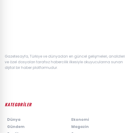
Masterchef ana kadroya giren 18. yarışmacı kim oldu?
Gazetesayfa, Türkiye ve dünyadan en güncel gelişmeleri, analizleri
ve özel dosyaları tarafsız habercilik ilkesiyle okuyucularına sunan
dijital bir haber platformudur.
KATEGORİLER
›
Dünya
›
Ekonomi
›
Gündem
›
Magazin