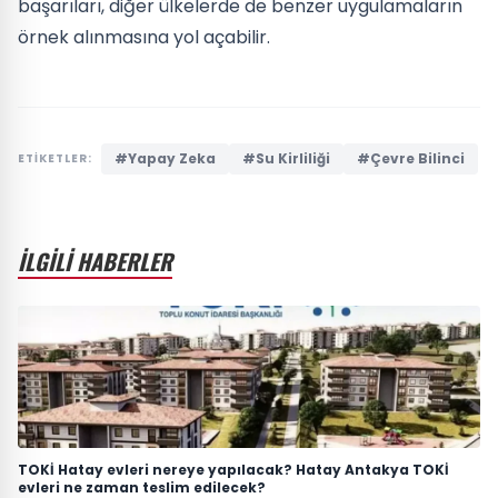
başarıları, diğer ülkelerde de benzer uygulamaların
örnek alınmasına yol açabilir.
#Yapay Zeka
#Su Kirliliği
#Çevre Bilinci
ETİKETLER:
İLGİLİ HABERLER
TOKİ Hatay evleri nereye yapılacak? Hatay Antakya TOKİ
evleri ne zaman teslim edilecek?