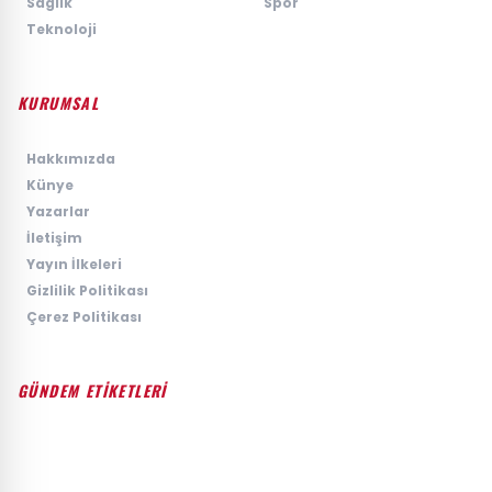
›
Saglik
›
Spor
›
Teknoloji
KURUMSAL
›
Hakkımızda
›
Künye
›
Yazarlar
›
İletişim
›
Yayın İlkeleri
›
Gizlilik Politikası
›
Çerez Politikası
GÜNDEM ETİKETLERİ
#GÜNDEM
#SIYASET
#EKONOMI
#SPOR
#TEKNOLOJI
#DÜNYA
#MAGAZIN