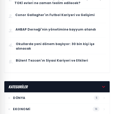
TOKİ evleri ne zaman teslim edilecek?
Conor Gallagher'ın Futbol Kariyeri ve Gelişimi
2.
AHBAP Derneği'nin yönetimine kayyum atandı
3.
Okullarda yeni dönem başlıyor: 30 bin kişi işe
4.
alınacak
Bülent Tezcan'ın Siyasi Kariyeri ve Etkileri
5.
KATEGORİLER
DÜNYA
5
EKONOMI
16