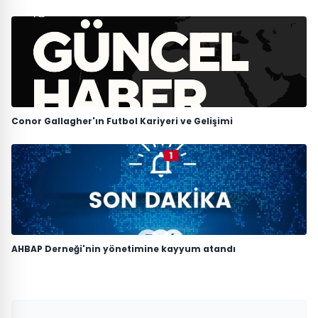
Conor Gallagher'ın Futbol Kariyeri ve Gelişimi
AHBAP Derneği'nin yönetimine kayyum atandı