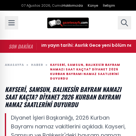
07 Ağustos 2026, Cuma
Hakkımızda
Künye
İletişim
ık Gece 8. bölüm yayın tarihi: Asırlık Gece yeni bölüm ne zama
SON DAKİKA
ANASAYFA
»
HABER
»
KAYSERI, SAMSUN, BALIKESIR BAYRAM
NAMAZI SAAT KAÇTA? DIYANET 2026
KURBAN BAYRAMI NAMAZ SAATLERINI
DUYURDU
KAYSERI, SAMSUN, BALIKESIR BAYRAM NAMAZI
SAAT KAÇTA? DIYANET 2026 KURBAN BAYRAMI
NAMAZ SAATLERINI DUYURDU
Diyanet İşleri Başkanlığı, 2026 Kurban
Bayramı namaz vakitlerini açıkladı. Kayseri,
Samsun ve Balıkesir'deki bayram namazı