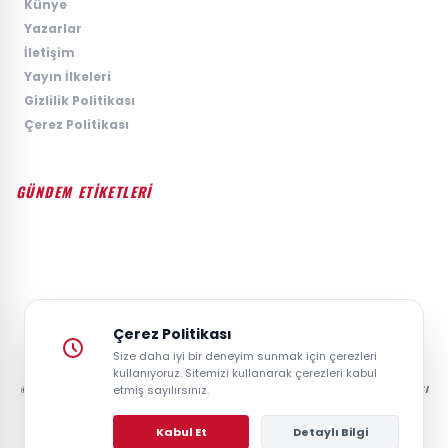
›
Künye
›
Yazarlar
›
İletişim
›
Yayın İlkeleri
›
Gizlilik Politikası
›
Çerez Politikası
GÜNDEM ETİKETLERİ
#GÜNDEM
#SIYASET
#EKONOMI
#SPOR
#TEKNOLOJI
#DÜNYA
#MAGAZIN
Çerez Politikası
Size daha iyi bir deneyim sunmak için çerezleri
kullanıyoruz. Sitemizi kullanarak çerezleri kabul
© 2026 GAZETESAYFA | TÜRKIYE VE DÜNYANIN GÜNCEL HABER POSTASI
etmiş sayılırsınız.
- TÜM HAKLARI SAKLIDIR.
Kabul Et
Detaylı Bilgi