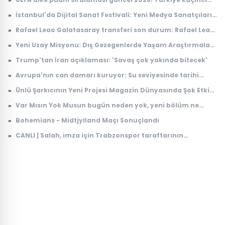
sırada, puanı kaç?
»
İstanbul'da Dijital Sanat Festivali: Yeni Medya Sanatçıları
Bir Araya Geliyor
»
Rafael Leao Galatasaray transferi son durum: Rafael Leao
Galatasaray'a gelecek mi, maliyeti ne kadar?
»
Yeni Uzay Misyonu: Dış Gezegenlerde Yaşam Araştırmaları
Başlıyor
»
Trump'tan İran açıklaması: 'Savaş çok yakında bitecek'
»
Avrupa'nın can damarı kuruyor: Su seviyesinde tarihi
düşüş
»
Ünlü Şarkıcının Yeni Projesi Magazin Dünyasında Şok Etkisi
Yarattı
»
Var Mısın Yok Musun bugün neden yok, yeni bölüm ne
zaman yayınlanacak? 6 Ağustos ATV yayın akışı
»
Bohemians - Midtjylland Maçı Sonuçlandı
»
CANLI | Salah, imza için Trabzonspor taraftarının
karşısında: İşte ilk sözleri...