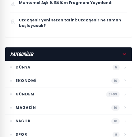
Muhtemel Aşk 9. Bölüm Fragmanı Yayınlandı
4.
Uzak Şehir yeni sezon tarihi: Uzak Şehir ne zaman
5.
başlayacak?
KATEGORİLER
DÜNYA
5
EKONOMI
16
GÜNDEM
3499
MAGAZIN
16
SAGLIK
10
SPOR
9