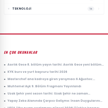
TEKNOLOJI
14
EN ÇOK OKUNANLAR
»
Asırlık Gece 8. bölüm yayın tarihi: Asırlık Gece yeni bölüm
ne zaman, saat kaçta yayınlanacak?
»
KYK burs ve yurt başvuru tarihi 2026
»
Masterchef ana kadroya giren yarışmacı 6 Ağustos:
Masterchef ana kadroya giren 18. yarışmacı kim oldu?
»
Muhtemel Aşk 9. Bölüm Fragmanı Yayınlandı
»
Uzak Şehir yeni sezon tarihi: Uzak Şehir ne zaman
başlayacak?
»
Yapay Zeka Alanında Çarpıcı Gelişme: İnsan Duygularını
Anlayabilen Sistemler
»
UEFA ülke puanı sıralaması güncel 2026! Türkiye kaçıncı