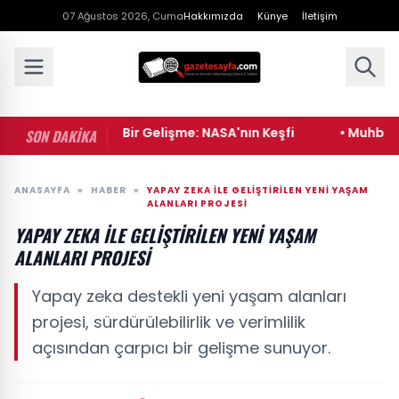
07 Ağustos 2026, Cuma
Hakkımızda
Künye
İletişim
• Uzayda Yeni Bir Gelişme: NASA'nın Keşfi
• Muhbir filmi
SON DAKİKA
ANASAYFA
»
HABER
»
YAPAY ZEKA ILE GELIŞTIRILEN YENI YAŞAM
ALANLARI PROJESI
YAPAY ZEKA ILE GELIŞTIRILEN YENI YAŞAM
ALANLARI PROJESI
Yapay zeka destekli yeni yaşam alanları
projesi, sürdürülebilirlik ve verimlilik
açısından çarpıcı bir gelişme sunuyor.