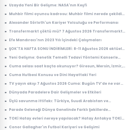
»
Uzayda Yeni Bir Gelişme: NASA'nın Keşfi
»
Muhbir filmi oyuncu kadrosu: Muhbir filmi nerede çekildi,
konusu ne?
»
Alexander Sörloth'un Kariyer Yolculuğu ve Performansı
»
Transfermarkt çöktü mü? 7 Ağustos 2026 Transfermarkt
neden açılmıyor?
»
Efe Mandıracı'nın 2023 Yılı İçindeki Çalışmaları
»
ŞOK'TA HAFTA SONU İNDİRİMLERİ: 8-11 Ağustos 2026 aktüel
ürünler kataloğu
»
Yeni Gelişme: Genetik Temelli Tedavi Yöntemi Kanserle
Mücadelede Çığır Açıyor
»
Cuma selası saat kaçta okunuyor? Giresun, Mersin, İzmir,
Osmaniye Cuma selası ve ezan saatleri
»
Cuma Hutbesi Konusu ve Dini Hayattaki Yeri
»
TV yayın akışı 7 Ağustos 2026 Cuma: Bugün TV’de ne var?
Kanal D, TRT 1, ATV, Show TV, Star TV, TV8, NOW TV yayın
»
Dünyada Paradelere Dair Gelişmeler ve Etkileri
akışı
»
Üçlü savunma ittifakı: Türkiye, Suudi Arabistan ve
Pakistan'dan 'Mekke Anlaşması'
»
Parade Geleneği Dünya Genelinde Farklı Şekillerde
Yaşatılıyor
»
TOKİ Hatay evleri nereye yapılacak? Hatay Antakya TOKİ
evleri ne zaman teslim edilecek?
»
Conor Gallagher'ın Futbol Kariyeri ve Gelişimi