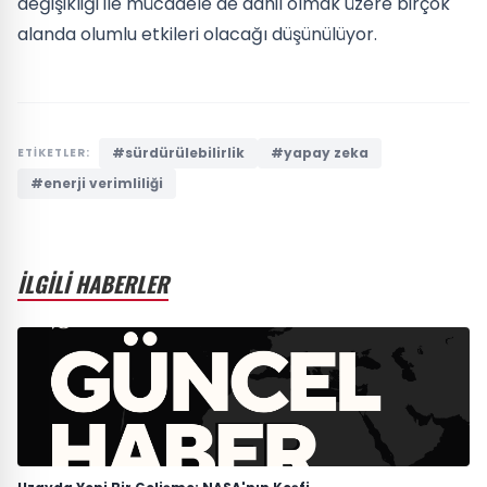
değişikliği ile mücadele de dahil olmak üzere birçok
alanda olumlu etkileri olacağı düşünülüyor.
#sürdürülebilirlik
#yapay zeka
ETİKETLER:
#enerji verimliliği
İLGİLİ HABERLER