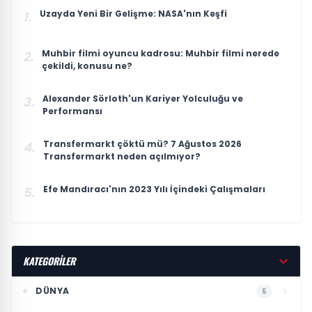
Uzayda Yeni Bir Gelişme: NASA'nın Keşfi
1.
Muhbir filmi oyuncu kadrosu: Muhbir filmi nerede
2.
çekildi, konusu ne?
Alexander Sörloth'un Kariyer Yolculuğu ve
3.
Performansı
Transfermarkt çöktü mü? 7 Ağustos 2026
4.
Transfermarkt neden açılmıyor?
Efe Mandıracı'nın 2023 Yılı İçindeki Çalışmaları
5.
KATEGORİLER
DÜNYA
5