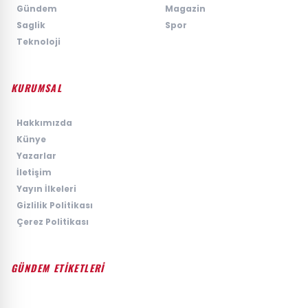
›
Gündem
›
Magazin
›
Saglik
›
Spor
›
Teknoloji
KURUMSAL
›
Hakkımızda
›
Künye
›
Yazarlar
›
İletişim
›
Yayın İlkeleri
›
Gizlilik Politikası
›
Çerez Politikası
GÜNDEM ETİKETLERİ
#GÜNDEM
#SIYASET
#EKONOMI
#SPOR
#TEKNOLOJI
#DÜNYA