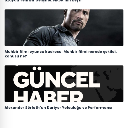
Uzayda Yeni Bir Gelişme: NASA'nın Keşfi
Muhbir filmi oyuncu kadrosu: Muhbir filmi nerede çekildi,
konusu ne?
Alexander Sörloth'un Kariyer Yolculuğu ve Performansı