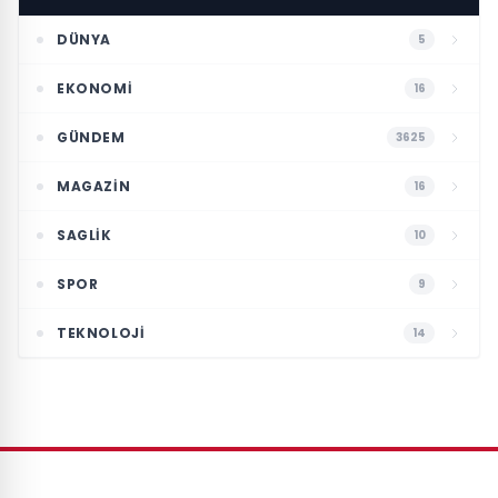
DÜNYA
5
EKONOMI
16
GÜNDEM
3625
MAGAZIN
16
SAGLIK
10
SPOR
9
TEKNOLOJI
14