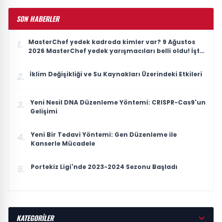
SON HABERLER
MasterChef yedek kadroda kimler var? 9 Ağustos
1.
2026 MasterChef yedek yarışmacıları belli oldu! İşte
MasterChef Türkiye 2026 ana kadro ve yedekler
listesi
İklim Değişikliği ve Su Kaynakları Üzerindeki Etkileri
2.
Yeni Nesil DNA Düzenleme Yöntemi: CRISPR-Cas9'un
3.
Gelişimi
Yeni Bir Tedavi Yöntemi: Gen Düzenleme ile
4.
Kanserle Mücadele
Portekiz Ligi'nde 2023-2024 Sezonu Başladı
5.
KATEGORİLER