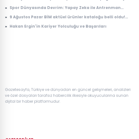
Etti
»
Spor Dünyasında Devrim: Yapay Zeka ile Antrenman
Analizi
»
9 Ağustos Pazar BİM aktüel ürünler kataloğu belli oldu!
Bugün raflarda satışta | 11-14-16 Ağustos BİM aktüel
»
Hakan Ergin'in Kariyer Yolculuğu ve Başarıları
ürünleri: Elektrikli bisiklet, süpürge, telefon ve TV
Gazetesayfa, Türkiye ve dünyadan en güncel gelişmeleri, analizleri
ve özel dosyaları tarafsız habercilik ilkesiyle okuyucularına sunan
dijital bir haber platformudur.