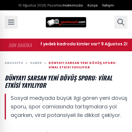
10 Ağustos 2026, Pazartesi
Hakkımızda
Künye
İletişim
• MasterChef yedek kadroda kimler var? 9 Ağustos 2026 Maste
SON DAKİKA
ANASAYFA
»
HABER
»
DÜNYAYI SARSAN YENI DÖVÜŞ SPORU:
VIRAL ETKISI YAYILIYOR
DÜNYAYI SARSAN YENI DÖVÜŞ SPORU: VIRAL
ETKISI YAYILIYOR
Sosyal medyada büyük ilgi gören yeni dövüş
sporu, spor camiasında tartışmalara yol
açarken, viral potansiyeli ile dikkat çekiyor.