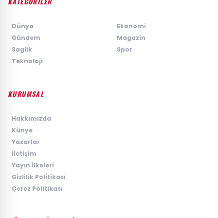
KATEGORİLER
›
Dünya
›
Ekonomi
›
Gündem
›
Magazin
›
Saglik
›
Spor
›
Teknoloji
KURUMSAL
›
Hakkımızda
›
Künye
›
Yazarlar
›
İletişim
›
Yayın İlkeleri
›
Gizlilik Politikası
›
Çerez Politikası