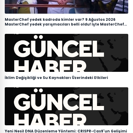
MasterChef yedek kadroda kimler var? 9 Ağustos 2026
MasterChef yedek yarışmacıları belli oldu! İşte MasterChef
Türkiye 2026 ana kadro ve yedekler listesi
İklim Değişikliği ve Su Kaynakları Üzerindeki Etkileri
Yeni Nesil DNA Düzenleme Yöntemi: CRISPR-Cas9'un Gelişimi