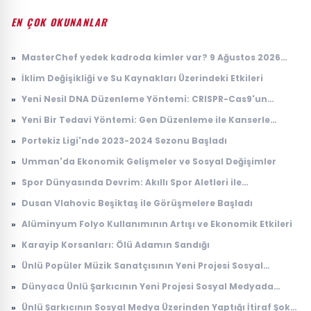
EN ÇOK OKUNANLAR
»
MasterChef yedek kadroda kimler var? 9 Ağustos 2026
MasterChef yedek yarışmacıları belli oldu! İşte
»
İklim Değişikliği ve Su Kaynakları Üzerindeki Etkileri
MasterChef Türkiye 2026 ana kadro ve yedekler listesi
»
Yeni Nesil DNA Düzenleme Yöntemi: CRISPR-Cas9'un
Gelişimi
»
Yeni Bir Tedavi Yöntemi: Gen Düzenleme ile Kanserle
Mücadele
»
Portekiz Ligi'nde 2023-2024 Sezonu Başladı
»
Umman'da Ekonomik Gelişmeler ve Sosyal Değişimler
»
Spor Dünyasında Devrim: Akıllı Spor Aletleri ile
Performans Artışı
»
Dusan Vlahovic Beşiktaş ile Görüşmelere Başladı
»
Alüminyum Folyo Kullanımının Artışı ve Ekonomik Etkileri
»
Karayip Korsanları: Ölü Adamın Sandığı
»
Ünlü Popüler Müzik Sanatçısının Yeni Projesi Sosyal
Medyada Gündem Oldu
»
Dünyaca Ünlü Şarkıcının Yeni Projesi Sosyal Medyada
Gündem Oldu
»
Ünlü Şarkıcının Sosyal Medya Üzerinden Yaptığı İtiraf Şok