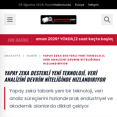
09 Ağustos 2026, Pazar
Hakkımızda
Künye
İletişim
• YÖKDİL ne zaman 2026? YÖKDİL/2 saat kaçta başlayacak, 
SON DAKİKA
ANASAYFA
»
HABER
»
YAPAY ZEKA DESTEKLI YENI TEKNOLOJI,
VERI ANALIZINI DEVRIM NITELIĞINDE
HIZLANDIRIYOR
YAPAY ZEKA DESTEKLI YENI TEKNOLOJI, VERI
ANALIZINI DEVRIM NITELIĞINDE HIZLANDIRIYOR
Yapay zeka tabanlı yeni bir teknoloji, veri
analiz süreçlerini hızlandırarak endüstriyel ve
akademik alanlarda dikkat çekiyor.