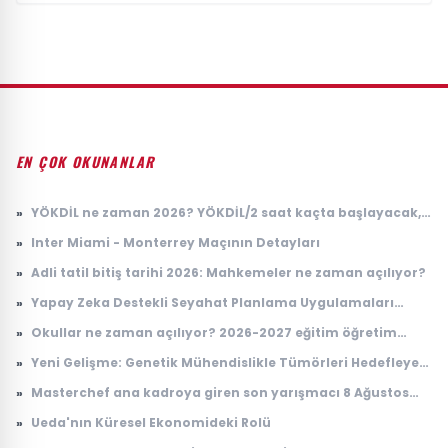
EN ÇOK OKUNANLAR
»
YÖKDİL ne zaman 2026? YÖKDİL/2 saat kaçta başlayacak,
kaçta bitecek?
»
Inter Miami - Monterrey Maçının Detayları
»
Adli tatil bitiş tarihi 2026: Mahkemeler ne zaman açılıyor?
»
Yapay Zeka Destekli Seyahat Planlama Uygulamaları
Yükselişte
»
Okullar ne zaman açılıyor? 2026-2027 eğitim öğretim
takvimi
»
Yeni Gelişme: Genetik Mühendislikle Tümörleri Hedefleyen
Yenilikçi Tedavi Yöntemi
»
Masterchef ana kadroya giren son yarışmacı 8 Ağustos
2026: Masterchef ana kadroya giren 20. yarışmacı kim
»
Ueda'nın Küresel Ekonomideki Rolü
oldu?