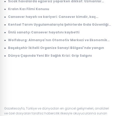
»
Sıcak havalarda egzersiz yaparken dikkat: Uzmanlar
kaçınılması gereken 5 hatayı açıkladı
»
Kralın Kızı Filmi Konusu
»
Cansever hayatı ve kariyeri: Cansever kimdir, kaç
yaşındaydı, neden öldü?
»
Kentsel Tarım Uygulamalarıyla Şehirlerde Gıda Güvenliği
Artıyor
»
Ünlü sanatçı Cansever hayatını kaybetti
»
Wolfsburg: Almanya'nın Otomotiv Merkezi ve Ekonomik
Dinamikleri
»
Başakşehir İkitelli Organize Sanayi Bölgesi'nde yangın
»
Dünya Çapında Yeni Bir Sağlık Krizi: Grip Salgını
Gazetesayfa, Türkiye ve dünyadan en güncel gelişmeleri, analizleri
ve özel dosyaları tarafsız habercilik ilkesiyle okuyucularına sunan