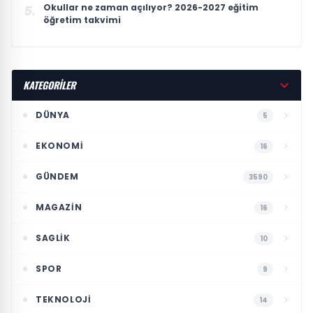
Okullar ne zaman açılıyor? 2026-2027 eğitim
5.
öğretim takvimi
KATEGORİLER
DÜNYA
5
EKONOMI
16
GÜNDEM
3590
MAGAZIN
16
SAGLIK
10
SPOR
9
TEKNOLOJI
14