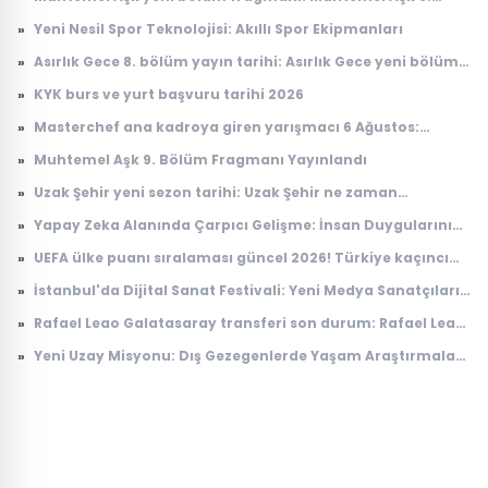
bölüm fragmanı yayınlandı mı, ne zaman yayınlanacak?
»
Yeni Nesil Spor Teknolojisi: Akıllı Spor Ekipmanları
»
Asırlık Gece 8. bölüm yayın tarihi: Asırlık Gece yeni bölüm
ne zaman, saat kaçta yayınlanacak?
»
KYK burs ve yurt başvuru tarihi 2026
»
Masterchef ana kadroya giren yarışmacı 6 Ağustos:
Masterchef ana kadroya giren 18. yarışmacı kim oldu?
»
Muhtemel Aşk 9. Bölüm Fragmanı Yayınlandı
»
Uzak Şehir yeni sezon tarihi: Uzak Şehir ne zaman
başlayacak?
»
Yapay Zeka Alanında Çarpıcı Gelişme: İnsan Duygularını
Anlayabilen Sistemler
»
UEFA ülke puanı sıralaması güncel 2026! Türkiye kaçıncı
sırada, puanı kaç?
»
İstanbul'da Dijital Sanat Festivali: Yeni Medya Sanatçıları
Bir Araya Geliyor
»
Rafael Leao Galatasaray transferi son durum: Rafael Leao
Galatasaray'a gelecek mi, maliyeti ne kadar?
»
Yeni Uzay Misyonu: Dış Gezegenlerde Yaşam Araştırmaları
Başlıyor