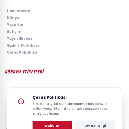
›
Hakkımızda
›
Künye
›
Yazarlar
›
İletişim
›
Yayın İlkeleri
›
Gizlilik Politikası
›
Çerez Politikası
GÜNDEM ETİKETLERİ
#GÜNDEM
#SIYASET
#EKONOMI
#SPOR
#TEKNOLOJI
#DÜNYA
#MAGAZIN
Çerez Politikası
Size daha iyi bir deneyim sunmak için çerezleri
kullanıyoruz. Sitemizi kullanarak çerezleri kabul
etmiş sayılırsınız.
Kabul Et
Detaylı Bilgi
© 2026 GAZETESAYFA | TÜRKIYE VE DÜNYANIN GÜNCEL HABER POSTASI