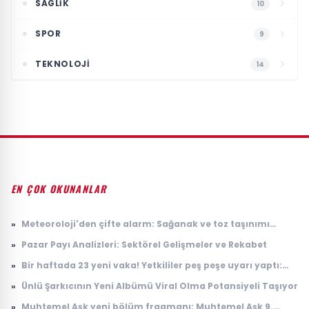
SAGLIK
10
SPOR
9
TEKNOLOJI
14
EN ÇOK OKUNANLAR
»
Meteoroloji'den çifte alarm: Sağanak ve toz taşınımı
uyarısı geldi
»
Pazar Payı Analizleri: Sektörel Gelişmeler ve Rekabet
»
Bir haftada 23 yeni vaka! Yetkililer peş peşe uyarı yaptı:
Riskli bölgeler açıklandı
»
Ünlü Şarkıcının Yeni Albümü Viral Olma Potansiyeli Taşıyor
»
Muhtemel Aşk yeni bölüm fragmanı: Muhtemel Aşk 9.