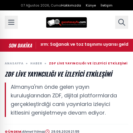
07 Ağustos 2026, Cuma
Hakkımızda
Künye
İletişim
'den çifte alarm: Sağanak ve toz taşınımı uyarısı geldi
SON DAKİKA
ANASAYFA
»
HABER
»
ZDF LIVE YAYINCILIĞI VE İZLEYICI ETKILEŞIMI
ZDF LIVE YAYINCILIĞI VE İZLEYICI ETKILEŞIMI
Almanya'nın önde gelen yayın
kuruluşlarından ZDF, dijital platformlarda
gerçekleştirdiği canlı yayınlarla izleyici
kitlesini genişletmeye devam ediyor.
GÜNDEM
Ahmet Yılmaz
29.06.2026 21:55