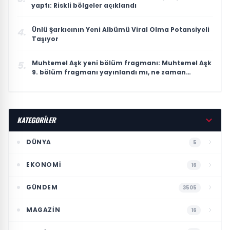
yaptı: Riskli bölgeler açıklandı
Ünlü Şarkıcının Yeni Albümü Viral Olma Potansiyeli
4.
Taşıyor
Muhtemel Aşk yeni bölüm fragmanı: Muhtemel Aşk
5.
9. bölüm fragmanı yayınlandı mı, ne zaman
yayınlanacak?
KATEGORİLER
DÜNYA
5
EKONOMI
16
GÜNDEM
3505
MAGAZIN
16