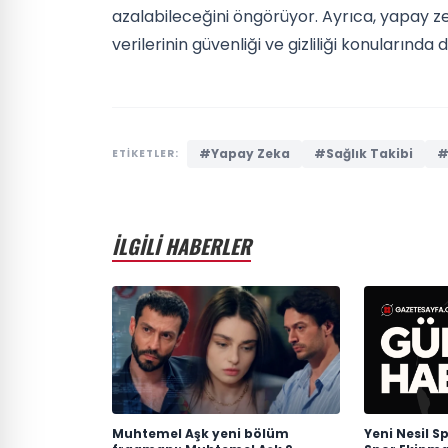
azalabileceğini öngörüyor. Ayrıca, yapay zeka 
verilerinin güvenliği ve gizliliği konularında
#Yapay Zeka
#Sağlık Takibi
#
ETİKETLER:
İLGİLİ HABERLER
Muhtemel Aşk yeni bölüm
Yeni Nesil Sp