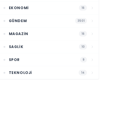
EKONOMI
16
GÜNDEM
3501
MAGAZIN
16
SAGLIK
10
SPOR
9
TEKNOLOJI
14