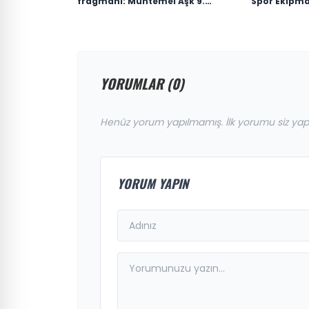
fragmanı: Muhtemel Aşk 9.
Spor Ekipma
bölüm fragmanı yayınlandı mı,
ne zaman yayınlanacak?
YORUMLAR (0)
Henüz yorum yapılmamış. İlk yorumu siz yap
YORUM YAPIN