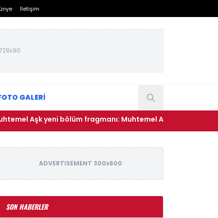
ünye
İletişim
728x90
FOTO GALERİ
el Aşk yeni bölüm fragmanı: Muhtemel Aşk 9. bölüm fragmanı
ADVERTISEMENT 300x600
SON HABERLER