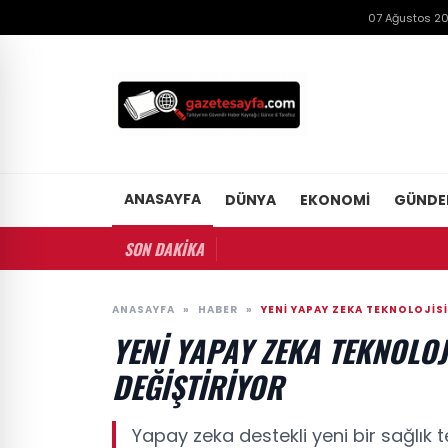
07 Ağustos 2
ANASAYFA
DÜNYA
EKONOMI
GÜND
SON DAKİKA
ANASAYFA
»
HABER
»
YENI YAPAY ZEKA TEKNOLOJISI
YENI YAPAY ZEKA TEKNOLOJ
DEĞIŞTIRIYOR
Yapay zeka destekli yeni bir sağlık te