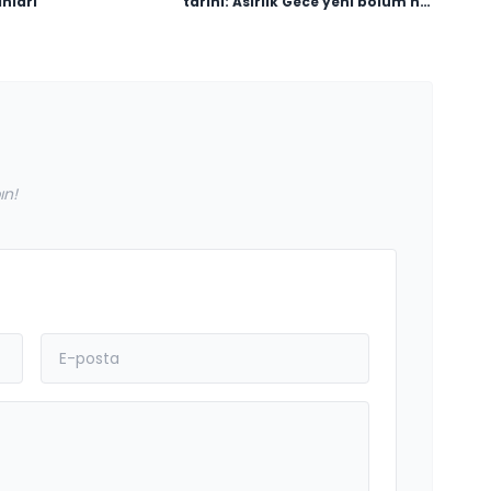
nları
tarihi: Asırlık Gece yeni bölüm ne
zaman, saat kaçta
yayınlanacak?
ın!