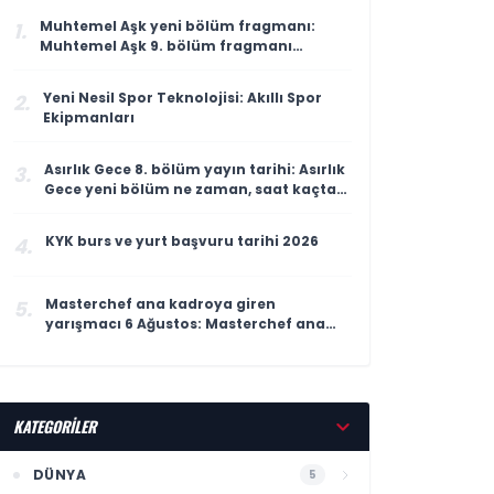
Muhtemel Aşk yeni bölüm fragmanı:
1.
Muhtemel Aşk 9. bölüm fragmanı
yayınlandı mı, ne zaman yayınlanacak?
Yeni Nesil Spor Teknolojisi: Akıllı Spor
2.
Ekipmanları
Asırlık Gece 8. bölüm yayın tarihi: Asırlık
3.
Gece yeni bölüm ne zaman, saat kaçta
yayınlanacak?
KYK burs ve yurt başvuru tarihi 2026
4.
Masterchef ana kadroya giren
5.
yarışmacı 6 Ağustos: Masterchef ana
kadroya giren 18. yarışmacı kim oldu?
KATEGORİLER
DÜNYA
5