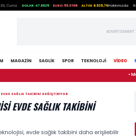
026, Cuma
DOLAR: 47.6625
EURO: 55.0168
ALTIN: 6.525,76
Hakkımızda
K
ADVERTISEMENT 
EM
MAGAZIN
SAGLIK
SPOR
TEKNOLOJI
VİDEO
• Muhtem
 EVDE SAĞLIK TAKIBINI DEĞIŞTIRIYOR
ISI EVDE SAĞLIK TAKIBINI
knolojisi, evde sağlık takibini daha erişilebilir