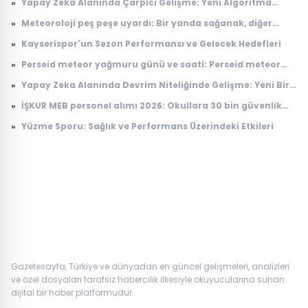
»
Yapay Zeka Alanında Çarpıcı Gelişme: Yeni Algoritma
Dikkat Çekiyor
»
Meteoroloji peş peşe uyardı: Bir yanda sağanak, diğer
yanda kavurucu sıcak
»
Kayserispor'un Sezon Performansı ve Gelecek Hedefleri
»
Perseid meteor yağmuru günü ve saati: Perseid meteor
yağmuru ne zaman, Türkiye'den görülecek mi?
»
Yapay Zeka Alanında Devrim Niteliğinde Gelişme: Yeni Bir
Model Tanıtıldı
»
İŞKUR MEB personel alımı 2026: Okullara 30 bin güvenlik
görevlisi alımı ne zaman, başvuru şartları neler?
»
Yüzme Sporu: Sağlık ve Performans Üzerindeki Etkileri
Gazetesayfa, Türkiye ve dünyadan en güncel gelişmeleri, analizleri
ve özel dosyaları tarafsız habercilik ilkesiyle okuyucularına sunan
dijital bir haber platformudur.