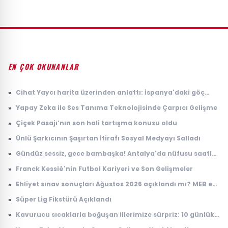
EN ÇOK OKUNANLAR
»
Cihat Yaycı harita üzerinden anlattı: İspanya'daki göç
dalgasının bilinmeyen yönü
»
Yapay Zeka ile Ses Tanıma Teknolojisinde Çarpıcı Gelişme
»
Çiçek Pasajı’nın son hali tartışma konusu oldu
»
Ünlü Şarkıcının Şaşırtan İtirafı Sosyal Medyayı Salladı
»
Gündüz sessiz, gece bambaşka! Antalya'da nüfusu saatler
içinde 100 katına çıkıyor
»
Franck Kessié'nin Futbol Kariyeri ve Son Gelişmeler
»
Ehliyet sınav sonuçları Ağustos 2026 açıklandı mı? MEB e-
Sınav sonuç sorgulama ekranı
»
Süper Lig Fikstürü Açıklandı
»
Kavurucu sıcaklarla boğuşan illerimize sürpriz: 10 günlük
anlaşma