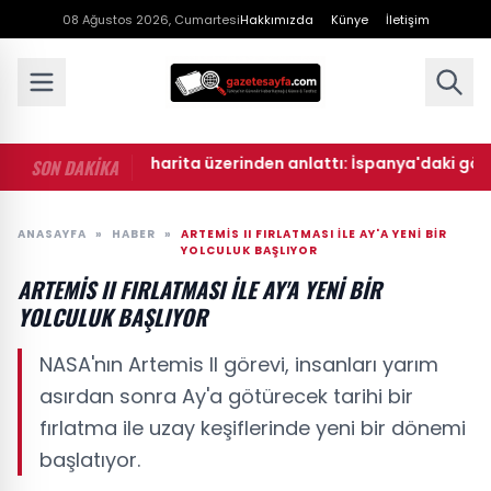
08 Ağustos 2026, Cumartesi
Hakkımızda
Künye
İletişim
• Cihat Yaycı harita üzerinden anlattı: İspanya'daki göç dal
SON DAKİKA
ANASAYFA
»
HABER
»
ARTEMIS II FIRLATMASI ILE AY'A YENI BIR
YOLCULUK BAŞLIYOR
ARTEMIS II FIRLATMASI ILE AY'A YENI BIR
YOLCULUK BAŞLIYOR
NASA'nın Artemis II görevi, insanları yarım
asırdan sonra Ay'a götürecek tarihi bir
fırlatma ile uzay keşiflerinde yeni bir dönemi
başlatıyor.