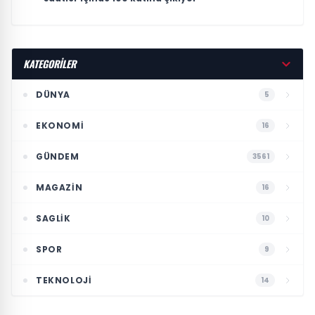
KATEGORİLER
DÜNYA
5
EKONOMI
16
GÜNDEM
3561
MAGAZIN
16
SAGLIK
10
SPOR
9
TEKNOLOJI
14