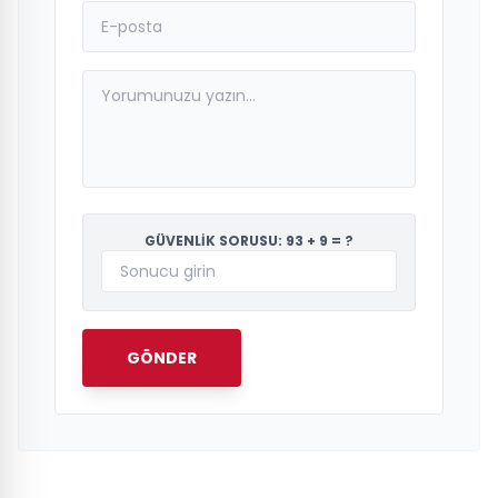
GÜVENLİK SORUSU: 93 + 9 = ?
GÖNDER