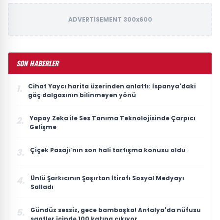
ADVERTISEMENT 300x600
SON HABERLER
Cihat Yaycı harita üzerinden anlattı: İspanya'daki
1.
göç dalgasının bilinmeyen yönü
Yapay Zeka ile Ses Tanıma Teknolojisinde Çarpıcı
2.
Gelişme
Çiçek Pasajı’nın son hali tartışma konusu oldu
3.
Ünlü Şarkıcının Şaşırtan İtirafı Sosyal Medyayı
4.
Salladı
Gündüz sessiz, gece bambaşka! Antalya'da nüfusu
5.
saatler içinde 100 katına çıkıyor