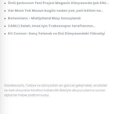
»
Ünlü Şarkıcının Yeni Projesi Magazin Dünyasında Şok Etkisi
Yarattı
»
Var Mısın Yok Musun bugün neden yok, yeni bölüm ne
zaman yayınlanacak? 6 Ağustos ATV yayın akışı
»
Bohemians - Midtjylland Maçı Sonuçlandı
»
CANLI | Salah, imza için Trabzonspor taraftarının
karşısında: İşte ilk sözleri...
»
Kit Connor: Genç Yetenek ve Dizi Dünyasındaki Yükselişi
Gazetesayfa, Türkiye ve dünyadan en güncel gelişmeleri, analizleri
ve özel dosyaları tarafsız habercilik ilkesiyle okuyucularına sunan
dijital bir haber platformudur.