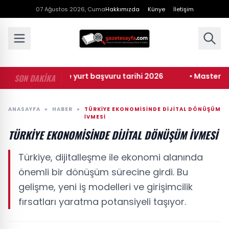
07 Ağustos 2026, Cuma
Hakkımızda
Künye
İletişim
• KYK burs ve yurt başvuru tarihi 2026
• Masterchef ana
SON DAKİKA
ANASAYFA
»
HABER
»
TÜRKIYE EKONOMISINDE DIJITAL DÖNÜŞÜM
İVMESI
TÜRKIYE EKONOMISINDE DIJITAL DÖNÜŞÜM İVMESI
Türkiye, dijitalleşme ile ekonomi alanında
önemli bir dönüşüm sürecine girdi. Bu
gelişme, yeni iş modelleri ve girişimcilik
fırsatları yaratma potansiyeli taşıyor.