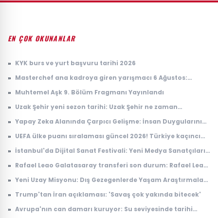
EN ÇOK OKUNANLAR
»
KYK burs ve yurt başvuru tarihi 2026
»
Masterchef ana kadroya giren yarışmacı 6 Ağustos:
Masterchef ana kadroya giren 18. yarışmacı kim oldu?
»
Muhtemel Aşk 9. Bölüm Fragmanı Yayınlandı
»
Uzak Şehir yeni sezon tarihi: Uzak Şehir ne zaman
başlayacak?
»
Yapay Zeka Alanında Çarpıcı Gelişme: İnsan Duygularını
Anlayabilen Sistemler
»
UEFA ülke puanı sıralaması güncel 2026! Türkiye kaçıncı
sırada, puanı kaç?
»
İstanbul'da Dijital Sanat Festivali: Yeni Medya Sanatçıları
Bir Araya Geliyor
»
Rafael Leao Galatasaray transferi son durum: Rafael Leao
Galatasaray'a gelecek mi, maliyeti ne kadar?
»
Yeni Uzay Misyonu: Dış Gezegenlerde Yaşam Araştırmaları
Başlıyor
»
Trump'tan İran açıklaması: 'Savaş çok yakında bitecek'
»
Avrupa'nın can damarı kuruyor: Su seviyesinde tarihi
düşüş