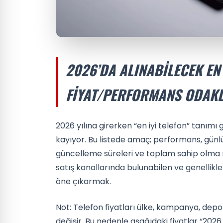
2026’DA ALINABILECEK EN 
FIYAT/PERFORMANS ODAKL
2026 yılına girerken “en iyi telefon” tanım
kayıyor. Bu listede amaç; performans, günlük
güncelleme süreleri ve toplam sahip olma ma
satış kanallarında bulunabilen ve genellik
öne çıkarmak.
Not: Telefon fiyatları ülke, kampanya, dep
değişir. Bu nedenle aşağıdaki fiyatlar “2026 