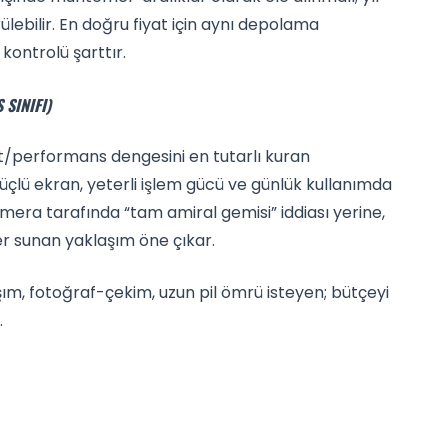
ebilir. En doğru fiyat için aynı depolama
ontrolü şarttır.
 SINIFI)
at/performans dengesini en tutarlı kuran
üçlü ekran, yeterli işlem gücü ve günlük kullanımda
Kamera tarafında “tam amiral gemisi” iddiası yerine,
er sunan yaklaşım öne çıkar.
ım, fotoğraf-çekim, uzun pil ömrü isteyen; bütçeyi
.