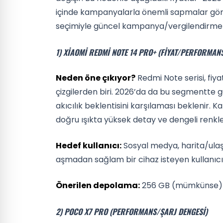
içinde kampanyalarla önemli sapmalar görül
seçimiyle güncel kampanya/vergilendirme k
1) XIAOMI REDMI NOTE 14 PRO+ (FIYAT/PERFORMANS
Neden öne çıkıyor?
Redmi Note serisi, fiy
çizgilerden biri. 2026’da da bu segmentte g
akıcılık beklentisini karşılaması beklenir. 
doğru ışıkta yüksek detay ve dengeli renkl
Hedef kullanıcı:
Sosyal medya, harita/ulaş
aşmadan sağlam bir cihaz isteyen kullanıcı
Önerilen depolama:
256 GB (mümkünse)
2) POCO X7 PRO (PERFORMANS/ŞARJ DENGESI)