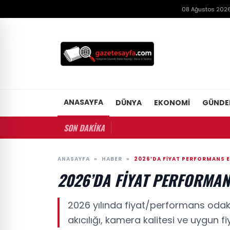
08 Ağustos 2026
ANASAYFA
DÜNYA
EKONOMI
GÜND
SON DAKİKA
ANASAYFA
»
HABER
»
2026’DA FIYAT PERFORMANS EN
2026’DA FIYAT PERFORMANS
2026 yılında fiyat/performans odaklı
akıcılığı, kamera kalitesi ve uygun f