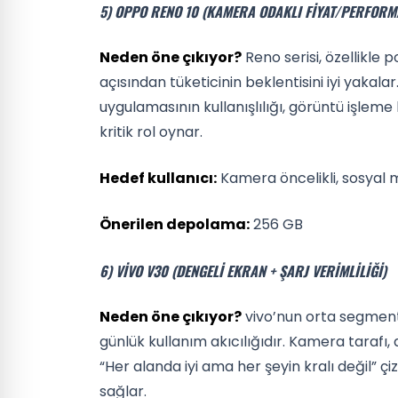
5) OPPO RENO 10 (KAMERA ODAKLI FIYAT/PERFORM
Neden öne çıkıyor?
Reno serisi, özellikle
açısından tüketicinin beklentisini iyi yak
uygulamasının kullanışlılığı, görüntü işle
kritik rol oynar.
Hedef kullanıcı:
Kamera öncelikli, sosyal m
Önerilen depolama:
256 GB
6) VIVO V30 (DENGELI EKRAN + ŞARJ VERIMLILIĞI)
Neden öne çıkıyor?
vivo’nun orta segmenttek
günlük kullanım akıcılığıdır. Kamera tarafı, 
“Her alanda iyi ama her şeyin kralı değil” ç
sağlar.