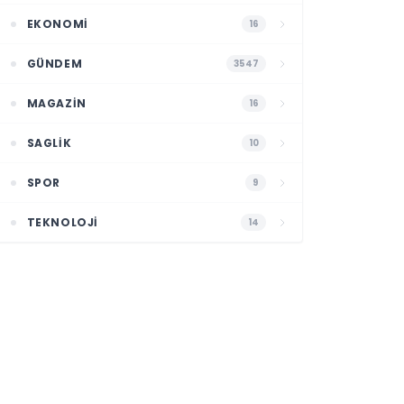
EKONOMI
16
GÜNDEM
3547
MAGAZIN
16
SAGLIK
10
SPOR
9
TEKNOLOJI
14