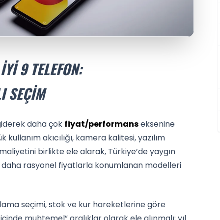
İYI 9 TELEFON:
I SEÇIM
ı giderek daha çok
fiyat/performans
eksenine
 kullanım akıcılığı, kamera kalitesi, yazılım
liyetini birlikte ele alarak, Türkiye’de yaygın
le daha rasyonel fiyatlarla konumlanan modelleri
olama seçimi, stok ve kur hareketlerine göre
içinde muhtemel” aralıklar olarak ele alınmalı; yıl