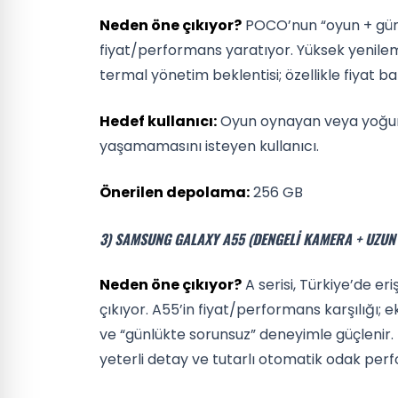
Neden öne çıkıyor?
POCO’nun “oyun + günlük
fiyat/performans yaratıyor. Yüksek yenileme 
termal yönetim beklentisi; özellikle fiyat b
Hedef kullanıcı:
Oyun oynayan veya yoğun
yaşamamasını isteyen kullanıcı.
Önerilen depolama:
256 GB
3) SAMSUNG GALAXY A55 (DENGELI KAMERA + UZUN 
Neden öne çıkıyor?
A serisi, Türkiye’de eri
çıkıyor. A55’in fiyat/performans karşılığı; ek
ve “günlükte sorunsuz” deneyimle güçlenir.
yeterli detay ve tutarlı otomatik odak perf