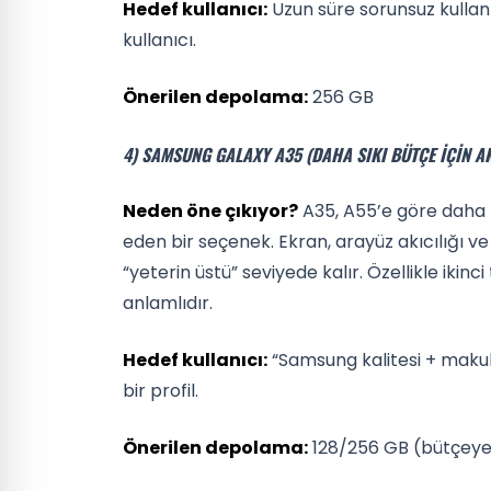
Hedef kullanıcı:
Uzun süre sorunsuz kulla
kullanıcı.
Önerilen depolama:
256 GB
4) SAMSUNG GALAXY A35 (DAHA SIKI BÜTÇE İÇIN AK
Neden öne çıkıyor?
A35, A55’e göre daha k
eden bir seçenek. Ekran, arayüz akıcılığı v
“yeterin üstü” seviyede kalır. Özellikle ikin
anlamlıdır.
Hedef kullanıcı:
“Samsung kalitesi + makul 
bir profil.
Önerilen depolama:
128/256 GB (bütçeye