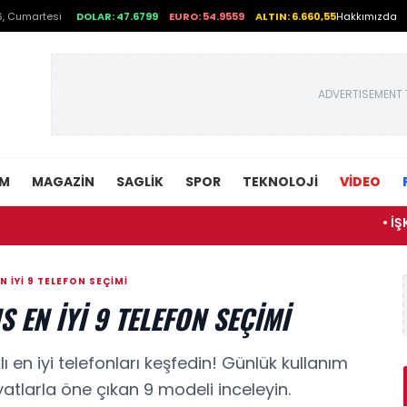
, Cumartesi
DOLAR: 47.6799
EURO: 54.9559
ALTIN: 6.660,55
Hakkımızda
ADVERTISEMENT 
EM
MAGAZIN
SAGLIK
SPOR
TEKNOLOJI
VİDEO
• İŞKUR MEB p
 İYI 9 TELEFON SEÇIMI
 EN İYI 9 TELEFON SEÇIMI
 en iyi telefonları keşfedin! Günlük kullanım
iyatlarla öne çıkan 9 modeli inceleyin.