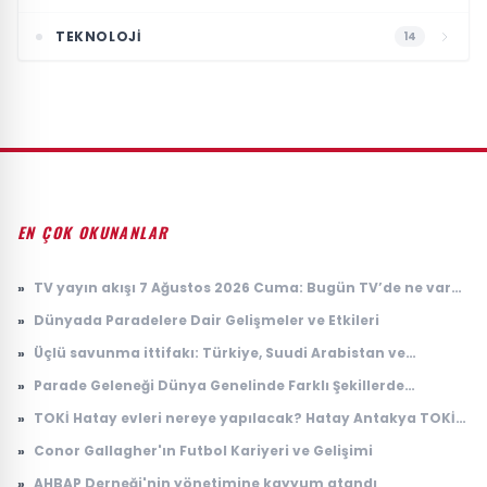
TEKNOLOJI
14
EN ÇOK OKUNANLAR
»
TV yayın akışı 7 Ağustos 2026 Cuma: Bugün TV’de ne var?
Kanal D, TRT 1, ATV, Show TV, Star TV, TV8, NOW TV yayın
»
Dünyada Paradelere Dair Gelişmeler ve Etkileri
akışı
»
Üçlü savunma ittifakı: Türkiye, Suudi Arabistan ve
Pakistan'dan 'Mekke Anlaşması'
»
Parade Geleneği Dünya Genelinde Farklı Şekillerde
Yaşatılıyor
»
TOKİ Hatay evleri nereye yapılacak? Hatay Antakya TOKİ
evleri ne zaman teslim edilecek?
»
Conor Gallagher'ın Futbol Kariyeri ve Gelişimi
»
AHBAP Derneği'nin yönetimine kayyum atandı