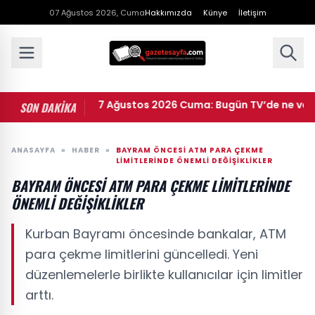
07 Ağustos 2026, Cuma
Hakkımızda
Künye
İletişim
TV yayın akışı 7 Ağustos 2026 Cuma: Bugün TV’de ne var? Kanal
SON DAKİKA
ANASAYFA
»
HABER
»
BAYRAM ÖNCESI ATM PARA ÇEKME
LIMITLERINDE ÖNEMLI DEĞIŞIKLIKLER
BAYRAM ÖNCESI ATM PARA ÇEKME LIMITLERINDE
ÖNEMLI DEĞIŞIKLIKLER
Kurban Bayramı öncesinde bankalar, ATM
para çekme limitlerini güncelledi. Yeni
düzenlemelerle birlikte kullanıcılar için limitler
arttı.