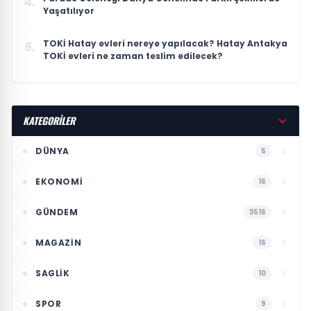
4.
Yaşatılıyor
TOKİ Hatay evleri nereye yapılacak? Hatay Antakya
5.
TOKİ evleri ne zaman teslim edilecek?
KATEGORİLER
DÜNYA
5
EKONOMI
16
GÜNDEM
3516
MAGAZIN
16
SAGLIK
10
SPOR
9