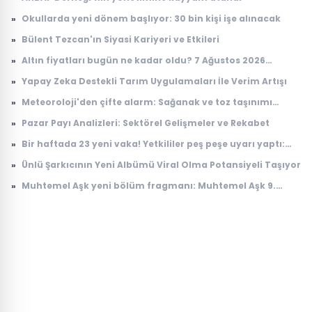
»
Okullarda yeni dönem başlıyor: 30 bin kişi işe alınacak
»
Bülent Tezcan'ın Siyasi Kariyeri ve Etkileri
»
Altın fiyatları bugün ne kadar oldu? 7 Ağustos 2026
çeyrek, cumhuriyet, 24 ayar gram altın fiyatı
»
Yapay Zeka Destekli Tarım Uygulamaları İle Verim Artışı
»
Meteoroloji'den çifte alarm: Sağanak ve toz taşınımı
uyarısı geldi
»
Pazar Payı Analizleri: Sektörel Gelişmeler ve Rekabet
»
Bir haftada 23 yeni vaka! Yetkililer peş peşe uyarı yaptı:
Riskli bölgeler açıklandı
»
Ünlü Şarkıcının Yeni Albümü Viral Olma Potansiyeli Taşıyor
»
Muhtemel Aşk yeni bölüm fragmanı: Muhtemel Aşk 9.
bölüm fragmanı yayınlandı mı, ne zaman yayınlanacak?