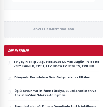
ADVERTISEMENT 300x600
SON HABERLER
TV yayın akışı 7 Ağustos 2026 Cuma: Bugün TV’de ne
1.
var? Kanal D, TRT 1, ATV, Show TV, Star TV, TV8, NOW
TV yayın akışı
Dünyada Paradelere Dair Gelişmeler ve Etkileri
2.
Üçlü savunma ittifakı: Türkiye, Suudi Arabistan ve
3.
Pakistan'dan 'Mekke Anlaşması'
Parade Geleneği Dünya Genelinde Farklı Şekillerde