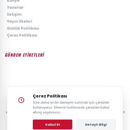
›
Künye
›
Yazarlar
›
İletişim
›
Yayın İlkeleri
›
Gizlilik Politikası
›
Çerez Politikası
GÜNDEM ETİKETLERİ
#GÜNDEM
#SIYASET
#EKONOMI
#SPOR
#TEKNOLOJI
#DÜNYA
#MAGAZIN
Çerez Politikası
Size daha iyi bir deneyim sunmak için çerezleri
kullanıyoruz. Sitemizi kullanarak çerezleri kabul
etmiş sayılırsınız.
© 2026 GAZETESAYFA | TÜRKIYE VE DÜNYANIN GÜNCEL HABER POSTASI
- TÜM HAKLARI SAKLIDIR.
Kabul Et
Detaylı Bilgi