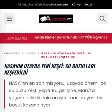
09 Ağustos 2026, Pazar
Hakkımızda
Künye
İletişim
• Öğrenci affından kimler yararlanabilir? YÖK öğrenci affı baş
SON DAKİKA
ANASAYFA
»
HABER
»
NASA'NIN UZAYDA YENI KEŞFI: SU
BUZULLARI KEŞFEDILDI
NASA'NIN UZAYDA YENI KEŞFI: SU BUZULLARI
KEŞFEDILDI
NASA'nın en son misyonu, uzayda önemli bir
su buzu keşfi yaptı. Bu gelişme, Mars'ta
yaşam belirtilerinin araştırılmasına yeni bir
boyut kazandırıyor.