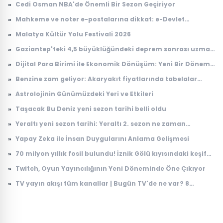
»
Cedi Osman NBA'de Önemli Bir Sezon Geçiriyor
»
Mahkeme ve noter e-postalarına dikkat: e-Devlet
hesaplarını hedef alıyorlar
»
Malatya Kültür Yolu Festivali 2026
»
Gaziantep'teki 4,5 büyüklüğündeki deprem sonrası uzman
isimden kritik uyarı
»
Dijital Para Birimi ile Ekonomik Dönüşüm: Yeni Bir Dönem
Başlıyor
»
Benzine zam geliyor: Akaryakıt fiyatlarında tabelalar
değişecek!
»
Astrolojinin Günümüzdeki Yeri ve Etkileri
»
Taşacak Bu Deniz yeni sezon tarihi belli oldu
»
Yeraltı yeni sezon tarihi: Yeraltı 2. sezon ne zaman
başlayacak?
»
Yapay Zeka ile İnsan Duygularını Anlama Gelişmesi
»
70 milyon yıllık fosil bulundu! İznik Gölü kıyısındaki keşif
dikkat çekti
»
Twitch, Oyun Yayıncılığının Yeni Döneminde Öne Çıkıyor
»
TV yayın akışı tüm kanallar | Bugün TV'de ne var? 8
Ağustos 2026 Cumartesi hangi diziler ve filmler var?