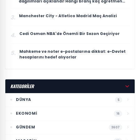
dağılımları açıklandı! Hangi branş kaç öğretmen
atadı?
Manchester City - Atletico Madrid Maç Analizi
3.
Cedi Osman NBA'de Önemli Bir Sezon Geçiriyor
4.
Mahkeme ve noter e-postalarına dikkat: e-Devlet
5.
hesaplarını hedef alıyorlar
KATEGORİLER
DÜNYA
5
EKONOMI
16
GÜNDEM
3607