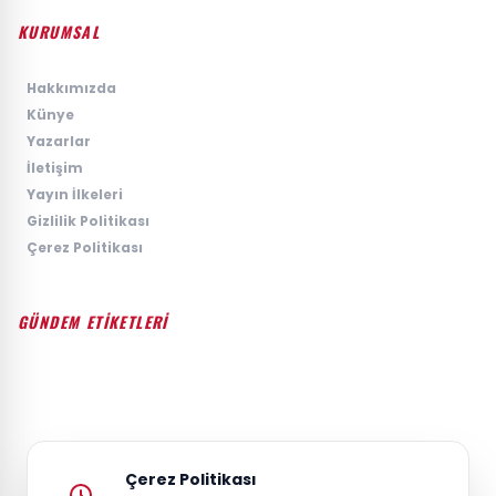
KURUMSAL
›
Hakkımızda
›
Künye
›
Yazarlar
›
İletişim
›
Yayın İlkeleri
›
Gizlilik Politikası
›
Çerez Politikası
GÜNDEM ETİKETLERİ
#GÜNDEM
#SIYASET
#EKONOMI
#SPOR
#TEKNOLOJI
#DÜNYA
#MAGAZIN
Çerez Politikası