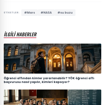
#Mars
#NASA
#su buzu
ETİKETLER:
İLGİLİ HABERLER
Öğrenci affından kimler yararlanabilir? YÖK öğrenci affı
başvurusu nasıl yapılır, kimleri kapsıyor?