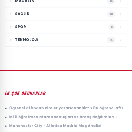
MAGAZIN
16
SAGLIK
10
SPOR
9
TEKNOLOJI
14
EN ÇOK OKUNANLAR
»
Öğrenci affından kimler yararlanabilir? YÖK öğrenci affı
başvurusu nasıl yapılır, kimleri kapsıyor?
»
MEB öğretmen atama sonuçları ve branş dağılımları
açıklandı! Hangi branş kaç öğretmen atadı?
»
Manchester City - Atletico Madrid Maç Analizi