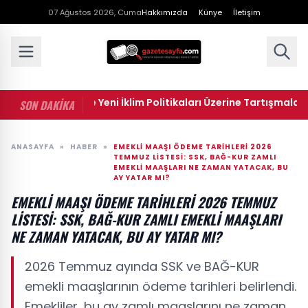
07 Ağustos 2026, Cuma
Hakkımızda
Künye
İletişim
ngton DC'de Yeni İklim Politikaları Üzerine Tartışmalar
SON DAKİKA
ANASAYFA
»
HABER
»
EMEKLI MAAŞI ÖDEME TARIHLERI 2026
TEMMUZ LISTESI: SSK, BAĞ-KUR ZAMLI
EMEKLI MAAŞLARI NE ZAMAN YATACAK, BU
AY YATAR MI?
EMEKLI MAAŞI ÖDEME TARIHLERI 2026 TEMMUZ
LISTESI: SSK, BAĞ-KUR ZAMLI EMEKLI MAAŞLARI
NE ZAMAN YATACAK, BU AY YATAR MI?
2026 Temmuz ayında SSK ve BAĞ-KUR
emekli maaşlarının ödeme tarihleri belirlendi.
Emekliler, bu ay zamlı maaşlarını ne zaman