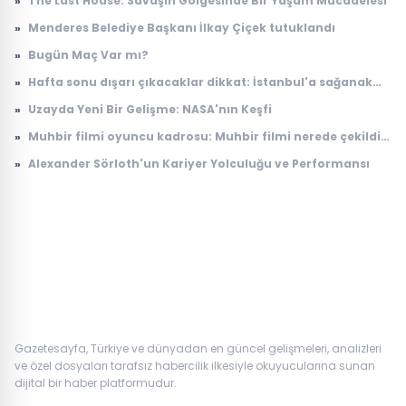
»
The Last House: Savaşın Gölgesinde Bir Yaşam Mücadelesi
yayınlanacak?
»
Menderes Belediye Başkanı İlkay Çiçek tutuklandı
»
Bugün Maç Var mı?
»
Hafta sonu dışarı çıkacaklar dikkat: İstanbul'a sağanak
yağış geliyor
»
Uzayda Yeni Bir Gelişme: NASA'nın Keşfi
»
Muhbir filmi oyuncu kadrosu: Muhbir filmi nerede çekildi,
konusu ne?
»
Alexander Sörloth'un Kariyer Yolculuğu ve Performansı
Gazetesayfa, Türkiye ve dünyadan en güncel gelişmeleri, analizleri
ve özel dosyaları tarafsız habercilik ilkesiyle okuyucularına sunan
dijital bir haber platformudur.