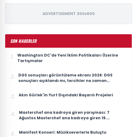
ADVERTISEMENT 300x600
SON HABERLER
Washington DC'de Yeni İklim Politikaları Üzerine
1.
Tartışmalar
DGS sonuçları görüntüleme ekranı 2026: DGS
2.
sonuçları açıklandı mı, tercihler ne zaman
yapılacak?
Akın Gürlek'in Yurt Dışındaki Başarılı Projeleri
3.
Masterchef ana kadroya giren yarışmacı: 7
4.
Ağustos Masterchef ana kadroya giren 19.
yarışmacı kim oldu?
Manifest Konseri: Müzikseverlerle Buluştu
5.