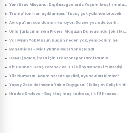
Galatasaray'a gelecek mi, maliyeti ne kadar?
»
Yeni Uzay Misyonu: Dış Gezegenlerde Yaşam Araştırmaları
Başlıyor
»
Trump'tan İran açıklaması: 'Savaş çok yakında bitecek'
»
Avrupa'nın can damarı kuruyor: Su seviyesinde tarihi
düşüş
»
Ünlü Şarkıcının Yeni Projesi Magazin Dünyasında Şok Etkisi
Yarattı
»
Var Mısın Yok Musun bugün neden yok, yeni bölüm ne
zaman yayınlanacak? 6 Ağustos ATV yayın akışı
»
Bohemians - Midtjylland Maçı Sonuçlandı
»
CANLI | Salah, imza için Trabzonspor taraftarının
karşısında: İşte ilk sözleri...
»
Kit Connor: Genç Yetenek ve Dizi Dünyasındaki Yükselişi
»
Yüz Numaralı Adam nerede çekildi, oyuncuları kimler?
Kemal Sunal klasiği Yüz Numaralı Adam konusu ne, ne
»
Yapay Zeka ile İnsana Yakın Duygusal Etkileşim Geliştirildi
zaman çekildi?
»
Hradec Kralove - Beşiktaş maç kadrosu, ilk 11! Hradec
Kralove - Beşiktaş maçında kimler oynayacak?