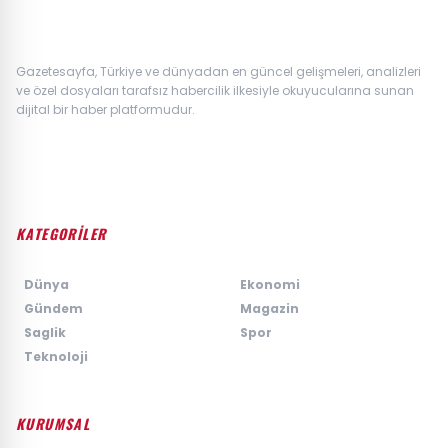
Gazetesayfa, Türkiye ve dünyadan en güncel gelişmeleri, analizleri
ve özel dosyaları tarafsız habercilik ilkesiyle okuyucularına sunan
dijital bir haber platformudur.
KATEGORİLER
›
Dünya
›
Ekonomi
›
Gündem
›
Magazin
›
Saglik
›
Spor
›
Teknoloji
KURUMSAL