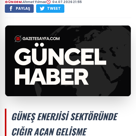
GÜNDEM
Ahmet Yılmaz
04.07.2026 21:55
PAYLAŞ
TWEET
GÜNEŞ ENERJISI SEKTÖRÜNDE
ÇIĞIR AÇAN GELIŞME