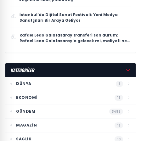
İstanbul'da Dijital Sanat Festivali: Yeni Medya
4.
Sanatçıları Bir Araya Geliyor
Rafael Leao Galatasaray transferi son durum:
5.
Rafael Leao Galatasaray'a gelecek mi, maliyeti ne
kadar?
KATEGORİLER
DÜNYA
5
EKONOMI
16
GÜNDEM
3495
MAGAZIN
16
SAGLIK
10