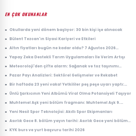
EN ÇOK OKUNANLAR
»
Okullarda yeni dönem başlıyor: 30 bin kişi işe alınacak
»
Bülent Tezcan'ın Siyasi Kariyeri ve Etkileri
»
Altın fiyatları bugün ne kadar oldu? 7 Ağustos 2026
çeyrek, cumhuriyet, 24 ayar gram altın fiyatı
»
Yapay Zeka Destekli Tarım Uygulamaları İle Verim Artışı
»
Meteoroloji'den çifte alarm: Sağanak ve toz taşınımı
uyarısı geldi
»
Pazar Payı Analizleri: Sektörel Gelişmeler ve Rekabet
»
Bir haftada 23 yeni vaka! Yetkililer peş peşe uyarı yaptı:
Riskli bölgeler açıklandı
»
Ünlü Şarkıcının Yeni Albümü Viral Olma Potansiyeli Taşıyor
»
Muhtemel Aşk yeni bölüm fragmanı: Muhtemel Aşk 9.
bölüm fragmanı yayınlandı mı, ne zaman yayınlanacak?
»
Yeni Nesil Spor Teknolojisi: Akıllı Spor Ekipmanları
»
Asırlık Gece 8. bölüm yayın tarihi: Asırlık Gece yeni bölüm
ne zaman, saat kaçta yayınlanacak?
»
KYK burs ve yurt başvuru tarihi 2026