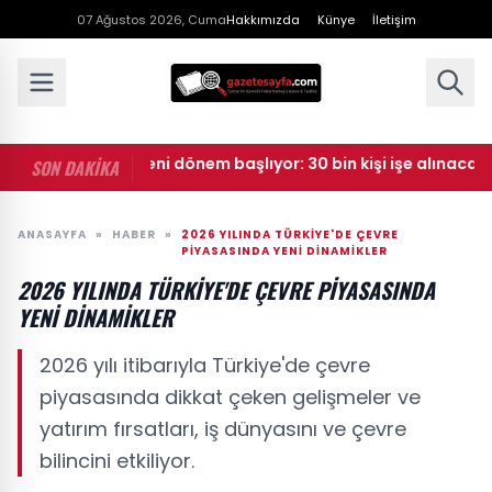
07 Ağustos 2026, Cuma
Hakkımızda
Künye
İletişim
• Okullarda yeni dönem başlıyor: 30 bin kişi işe alınacak
SON DAKİKA
ANASAYFA
»
HABER
»
2026 YILINDA TÜRKIYE'DE ÇEVRE
PIYASASINDA YENI DINAMIKLER
2026 YILINDA TÜRKIYE'DE ÇEVRE PIYASASINDA
YENI DINAMIKLER
2026 yılı itibarıyla Türkiye'de çevre
piyasasında dikkat çeken gelişmeler ve
yatırım fırsatları, iş dünyasını ve çevre
bilincini etkiliyor.