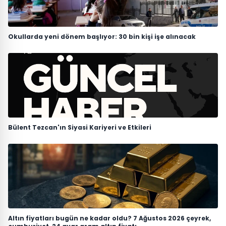
Okullarda yeni dönem başlıyor: 30 bin kişi işe alınacak
Bülent Tezcan'ın Siyasi Kariyeri ve Etkileri
Altın fiyatları bugün ne kadar oldu? 7 Ağustos 2026 çeyrek,