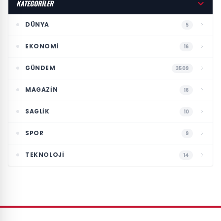
KATEGORİLER
DÜNYA
5
EKONOMI
16
GÜNDEM
3509
MAGAZIN
16
SAGLIK
10
SPOR
9
TEKNOLOJI
14