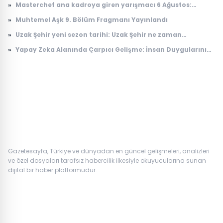
»
Masterchef ana kadroya giren yarışmacı 6 Ağustos:
Masterchef ana kadroya giren 18. yarışmacı kim oldu?
»
Muhtemel Aşk 9. Bölüm Fragmanı Yayınlandı
»
Uzak Şehir yeni sezon tarihi: Uzak Şehir ne zaman
başlayacak?
»
Yapay Zeka Alanında Çarpıcı Gelişme: İnsan Duygularını
Anlayabilen Sistemler
Gazetesayfa, Türkiye ve dünyadan en güncel gelişmeleri, analizleri
ve özel dosyaları tarafsız habercilik ilkesiyle okuyucularına sunan
dijital bir haber platformudur.