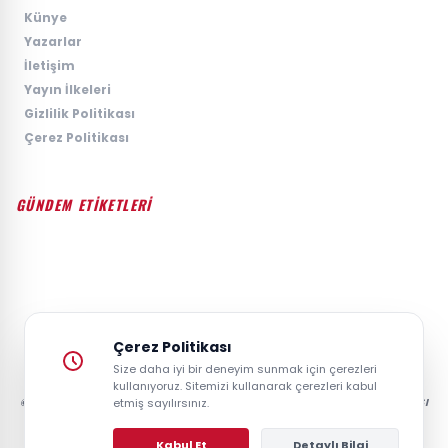
›
Künye
›
Yazarlar
›
İletişim
›
Yayın İlkeleri
›
Gizlilik Politikası
›
Çerez Politikası
GÜNDEM ETİKETLERİ
#GÜNDEM
#SIYASET
#EKONOMI
#SPOR
#TEKNOLOJI
#DÜNYA
#MAGAZIN
Çerez Politikası
Size daha iyi bir deneyim sunmak için çerezleri
kullanıyoruz. Sitemizi kullanarak çerezleri kabul
© 2026 GAZETESAYFA | TÜRKIYE VE DÜNYANIN GÜNCEL HABER POSTASI
etmiş sayılırsınız.
- TÜM HAKLARI SAKLIDIR.
Kabul Et
Detaylı Bilgi