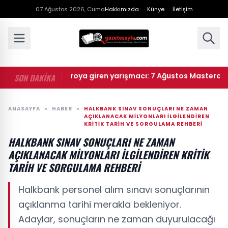
07 Ağustos 2026, Cuma
Hakkımızda
Künye
İletişim
f ana kadroya giren yarışmacı: 7 Ağustos Masterchef ana kad
SON DAKİKA
ANASAYFA
»
HABER
»
HALKBANK SINAV SONUÇLARI NE ZAMAN
AÇIKLANACAK MILYONLARI ILGILENDIREN
KRITIK TARIH VE SORGULAMA REHBERI
HALKBANK SINAV SONUÇLARI NE ZAMAN
AÇIKLANACAK MILYONLARI ILGILENDIREN KRITIK
TARIH VE SORGULAMA REHBERI
Halkbank personel alım sınavı sonuçlarının
açıklanma tarihi merakla bekleniyor.
Adaylar, sonuçların ne zaman duyurulacağı