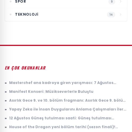
SPOR
9
TEKNOLOJI
14
EN ÇOK OKUNANLAR
»
Masterchef ana kadroya giren yarışmacı: 7 Ağustos
Masterchef ana kadroya giren 19. yarışmacı kim oldu?
»
Manifest Konseri: Müzikseverlerle Buluştu
»
Asırlık Gece 9. ve 10. bölüm fragmanı: Asırlık Gece 9. bölüm
ne zaman yayınlanacak?
»
Yapay Zeka ile İnsan Duygularını Anlama Çalışmaları İleri
Seviyeye Taşındı
»
12 Ağustos Güneş tutulması saati: Güneş tutulması
Türkiye'den görülecek mi?
»
House of the Dragon yeni bölüm tarihi (sezon finali)!