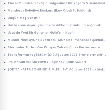
House of the Dragon 3. sezon 8. bölüm ne zaman
»
The Last House: Savaşın Gölgesinde Bir Yaşam Mücadelesi
yayınlanacak?
»
Menderes Belediye Başkanı İlkay Çiçek tutuklandı
»
Bugün Maç Var mı?
»
Hafta sonu dışarı çıkacaklar dikkat: İstanbul'a sağanak
yağış geliyor
»
Uzayda Yeni Bir Gelişme: NASA'nın Keşfi
»
Muhbir filmi oyuncu kadrosu: Muhbir filmi nerede çekildi,
konusu ne?
»
Alexander Sörloth'un Kariyer Yolculuğu ve Performansı
»
Transfermarkt çöktü mü? 7 Ağustos 2026 Transfermarkt
neden açılmıyor?
»
Efe Mandıracı'nın 2023 Yılı İçindeki Çalışmaları
»
ŞOK'TA HAFTA SONU İNDİRİMLERİ: 8-11 Ağustos 2026 aktüel
ürünler kataloğu