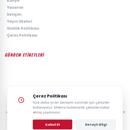
›
Künye
›
Yazarlar
›
İletişim
›
Yayın İlkeleri
›
Gizlilik Politikası
›
Çerez Politikası
GÜNDEM ETİKETLERİ
#GÜNDEM
#SIYASET
#EKONOMI
#SPOR
#TEKNOLOJI
#DÜNYA
#MAGAZIN
Çerez Politikası
Size daha iyi bir deneyim sunmak için çerezleri
kullanıyoruz. Sitemizi kullanarak çerezleri kabul
© 2026 GAZETESAYFA | TÜRKIYE VE DÜNYANIN GÜNCEL HABER POSTASI
etmiş sayılırsınız.
- TÜM HAKLARI SAKLIDIR.
Kabul Et
Detaylı Bilgi