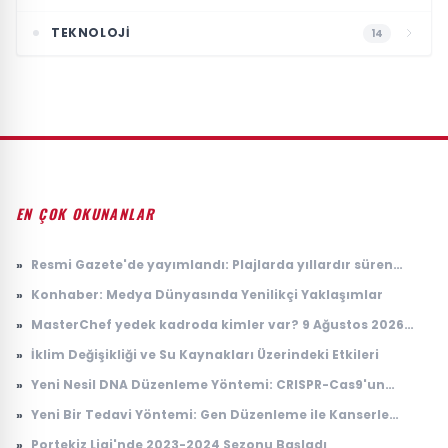
TEKNOLOJI
14
EN ÇOK OKUNANLAR
»
Resmi Gazete'de yayımlandı: Plajlarda yıllardır süren
tartışmayı bitirecek karar
»
Konhaber: Medya Dünyasında Yenilikçi Yaklaşımlar
»
MasterChef yedek kadroda kimler var? 9 Ağustos 2026
MasterChef yedek yarışmacıları belli oldu! İşte
»
İklim Değişikliği ve Su Kaynakları Üzerindeki Etkileri
MasterChef Türkiye 2026 ana kadro ve yedekler listesi
»
Yeni Nesil DNA Düzenleme Yöntemi: CRISPR-Cas9'un
Gelişimi
»
Yeni Bir Tedavi Yöntemi: Gen Düzenleme ile Kanserle
Mücadele
»
Portekiz Ligi'nde 2023-2024 Sezonu Başladı