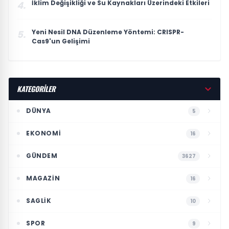
İklim Değişikliği ve Su Kaynakları Üzerindeki Etkileri
4.
Yeni Nesil DNA Düzenleme Yöntemi: CRISPR-
5.
Cas9'un Gelişimi
KATEGORİLER
DÜNYA
5
EKONOMI
16
GÜNDEM
3627
MAGAZIN
16
SAGLIK
10
SPOR
9