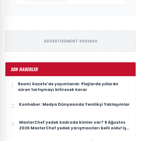
ADVERTISEMENT 300x600
SON HABERLER
Resmi Gazete'de yayımlandı: Plajlarda yıllardır
1.
süren tartışmayı bitirecek karar
Konhaber: Medya Dünyasında Yenilikçi Yaklaşımlar
2.
MasterChef yedek kadroda kimler var? 9 Ağustos
3.
2026 MasterChef yedek yarışmacıları belli oldu! İşte
MasterChef Türkiye 2026 ana kadro ve yedekler
listesi