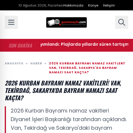
10 Ağustos 2026, Pazartesi
Hakkımızda
Künye
İletişim
Gazete'de yayımlandı: Plajlarda yıllardır süren tartışmayı biti
SON DAKİKA
ANASAYFA
»
HABER
»
2026 KURBAN BAYRAMI NAMAZ VAKITLERI!
VAN, TEKIRDAĞ, SAKARYA'DA BAYRAM
NAMAZI SAAT KAÇTA?
2026 KURBAN BAYRAMI NAMAZ VAKITLERI! VAN,
TEKIRDAĞ, SAKARYA'DA BAYRAM NAMAZI SAAT
KAÇTA?
2026 Kurban Bayramı namaz vakitleri
Diyanet İşleri Başkanlığı tarafından açıklandı.
Van, Tekirdağ ve Sakarya'daki bayram