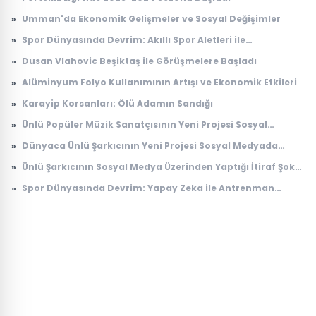
»
Umman'da Ekonomik Gelişmeler ve Sosyal Değişimler
»
Spor Dünyasında Devrim: Akıllı Spor Aletleri ile
Performans Artışı
»
Dusan Vlahovic Beşiktaş ile Görüşmelere Başladı
»
Alüminyum Folyo Kullanımının Artışı ve Ekonomik Etkileri
»
Karayip Korsanları: Ölü Adamın Sandığı
»
Ünlü Popüler Müzik Sanatçısının Yeni Projesi Sosyal
Medyada Gündem Oldu
»
Dünyaca Ünlü Şarkıcının Yeni Projesi Sosyal Medyada
Gündem Oldu
»
Ünlü Şarkıcının Sosyal Medya Üzerinden Yaptığı İtiraf Şok
Etti
»
Spor Dünyasında Devrim: Yapay Zeka ile Antrenman
Analizi