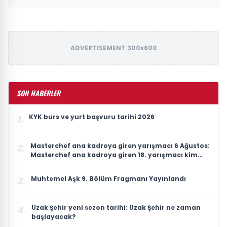
ADVERTISEMENT 300x600
SON HABERLER
KYK burs ve yurt başvuru tarihi 2026
1.
Masterchef ana kadroya giren yarışmacı 6 Ağustos:
2.
Masterchef ana kadroya giren 18. yarışmacı kim
oldu?
Muhtemel Aşk 9. Bölüm Fragmanı Yayınlandı
3.
Uzak Şehir yeni sezon tarihi: Uzak Şehir ne zaman
4.
başlayacak?