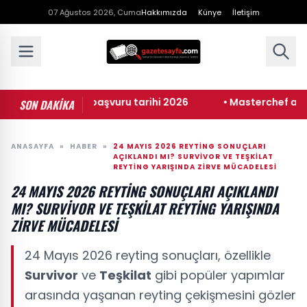
07 Ağustos 2026, Cuma
Hakkımızda
Künye
İletişim
 burs ve yurt başvuru tarihi 2026
• Masterchef ana kadro
SON DAKİKA
ANASAYFA
»
HABER
»
24 MAYIS 2026 REYTING SONUÇLARI
AÇIKLANDI MI? SURVIVOR VE TEŞKILAT
REYTING YARIŞINDA ZIRVE MÜCADELESI
24 MAYIS 2026 REYTING SONUÇLARI AÇIKLANDI
MI? SURVIVOR VE TEŞKILAT REYTING YARIŞINDA
ZIRVE MÜCADELESI
24 Mayıs 2026 reyting sonuçları, özellikle
Survivor
ve
Teşkilat
gibi popüler yapımlar
arasında yaşanan reyting çekişmesini gözler