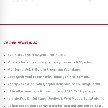
EN ÇOK OKUNANLAR
»
KYK burs ve yurt başvuru tarihi 2026
»
Masterchef ana kadroya giren yarışmacı 6 Ağustos:
Masterchef ana kadroya giren 18. yarışmacı kim oldu?
»
Muhtemel Aşk 9. Bölüm Fragmanı Yayınlandı
»
Uzak Şehir yeni sezon tarihi: Uzak Şehir ne zaman
başlayacak?
»
Yapay Zeka Alanında Çarpıcı Gelişme: İnsan Duygularını
Anlayabilen Sistemler
»
UEFA ülke puanı sıralaması güncel 2026! Türkiye kaçıncı
sırada, puanı kaç?
»
İstanbul'da Dijital Sanat Festivali: Yeni Medya Sanatçıları
Bir Araya Geliyor
»
Rafael Leao Galatasaray transferi son durum: Rafael Leao