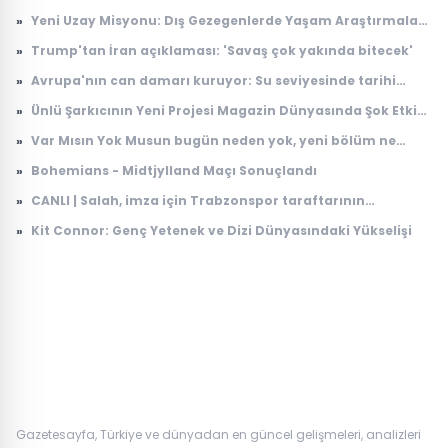
Galatasaray'a gelecek mi, maliyeti ne kadar?
»
Yeni Uzay Misyonu: Dış Gezegenlerde Yaşam Araştırmaları
Başlıyor
»
Trump'tan İran açıklaması: 'Savaş çok yakında bitecek'
»
Avrupa'nın can damarı kuruyor: Su seviyesinde tarihi
düşüş
»
Ünlü Şarkıcının Yeni Projesi Magazin Dünyasında Şok Etkisi
Yarattı
»
Var Mısın Yok Musun bugün neden yok, yeni bölüm ne
zaman yayınlanacak? 6 Ağustos ATV yayın akışı
»
Bohemians - Midtjylland Maçı Sonuçlandı
»
CANLI | Salah, imza için Trabzonspor taraftarının
karşısında: İşte ilk sözleri...
»
Kit Connor: Genç Yetenek ve Dizi Dünyasındaki Yükselişi
Gazetesayfa, Türkiye ve dünyadan en güncel gelişmeleri, analizleri