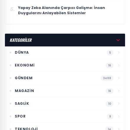
Yapay Zeka Alanında Çarpıcı Gelişme: İnsan
5.
Duygularını Anlayabilen Sistemler
KATEGORİLER
DÜNYA
5
EKONOMI
16
GÜNDEM
3498
MAGAZIN
16
SAGLIK
10
SPOR
9
TEKNOLOJI
14