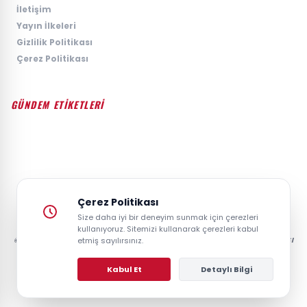
›
İletişim
›
Yayın İlkeleri
›
Gizlilik Politikası
›
Çerez Politikası
GÜNDEM ETİKETLERİ
#GÜNDEM
#SIYASET
#EKONOMI
#SPOR
#TEKNOLOJI
#DÜNYA
#MAGAZIN
Çerez Politikası
Size daha iyi bir deneyim sunmak için çerezleri
kullanıyoruz. Sitemizi kullanarak çerezleri kabul
© 2026 GAZETESAYFA | TÜRKIYE VE DÜNYANIN GÜNCEL HABER POSTASI
etmiş sayılırsınız.
- TÜM HAKLARI SAKLIDIR.
Kabul Et
Detaylı Bilgi