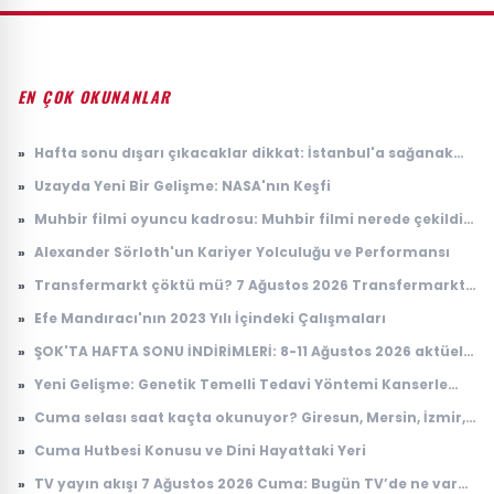
EN ÇOK OKUNANLAR
»
Hafta sonu dışarı çıkacaklar dikkat: İstanbul'a sağanak
yağış geliyor
»
Uzayda Yeni Bir Gelişme: NASA'nın Keşfi
»
Muhbir filmi oyuncu kadrosu: Muhbir filmi nerede çekildi,
konusu ne?
»
Alexander Sörloth'un Kariyer Yolculuğu ve Performansı
»
Transfermarkt çöktü mü? 7 Ağustos 2026 Transfermarkt
neden açılmıyor?
»
Efe Mandıracı'nın 2023 Yılı İçindeki Çalışmaları
»
ŞOK'TA HAFTA SONU İNDİRİMLERİ: 8-11 Ağustos 2026 aktüel
ürünler kataloğu
»
Yeni Gelişme: Genetik Temelli Tedavi Yöntemi Kanserle
Mücadelede Çığır Açıyor
»
Cuma selası saat kaçta okunuyor? Giresun, Mersin, İzmir,
Osmaniye Cuma selası ve ezan saatleri
»
Cuma Hutbesi Konusu ve Dini Hayattaki Yeri
»
TV yayın akışı 7 Ağustos 2026 Cuma: Bugün TV’de ne var?