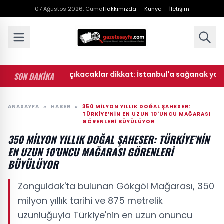
07 Ağustos 2026, Cuma
Hakkımızda
Künye
İletişim
a sonu dışarı çıkacaklar dikkat: İstanbul'a sağanak yağış geli
SON DAKİKA
ANASAYFA
»
HABER
»
350 MILYON YILLIK DOĞAL ŞAHESER:
TÜRKIYE’NIN EN UZUN 10'UNCU MAĞARASI
GÖRENLERI BÜYÜLÜYOR
350 MILYON YILLIK DOĞAL ŞAHESER: TÜRKIYE’NIN
EN UZUN 10'UNCU MAĞARASI GÖRENLERI
BÜYÜLÜYOR
Zonguldak'ta bulunan Gökgöl Mağarası, 350
milyon yıllık tarihi ve 875 metrelik
uzunluğuyla Türkiye'nin en uzun onuncu