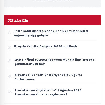
SON HABERLER
Hafta sonu dışarı çıkacaklar dikkat: İstanbul'a
1.
sağanak yağış geliyor
Uzayda Yeni Bir Gelişme: NASA'nın Keşfi
2.
Muhbir filmi oyuncu kadrosu: Muhbir filmi nerede
3.
çekildi, konusu ne?
Alexander Sörloth'un Kariyer Yolculuğu ve
4.
Performansı
Transfermarkt çöktü mü? 7 Ağustos 2026
5.
Transfermarkt neden açılmıyor?