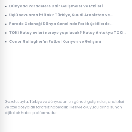
Kanal D, TRT 1, ATV, Show TV, Star TV, TV8, NOW TV yayın
»
Dünyada Paradelere Dair Gelişmeler ve Etkileri
akışı
»
Üçlü savunma ittifakı: Türkiye, Suudi Arabistan ve
Pakistan'dan 'Mekke Anlaşması'
»
Parade Geleneği Dünya Genelinde Farklı Şekillerde
Yaşatılıyor
»
TOKİ Hatay evleri nereye yapılacak? Hatay Antakya TOKİ
evleri ne zaman teslim edilecek?
»
Conor Gallagher'ın Futbol Kariyeri ve Gelişimi
Gazetesayfa, Türkiye ve dünyadan en güncel gelişmeleri, analizleri
ve özel dosyaları tarafsız habercilik ilkesiyle okuyucularına sunan
dijital bir haber platformudur.