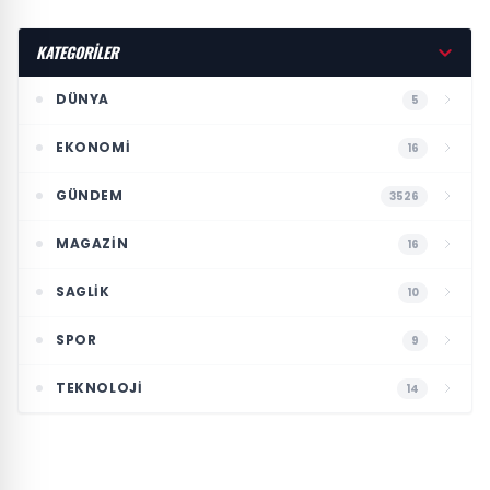
KATEGORİLER
DÜNYA
5
EKONOMI
16
GÜNDEM
3526
MAGAZIN
16
SAGLIK
10
SPOR
9
TEKNOLOJI
14